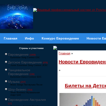
Главная
Инфо
Конкурс Евровидение
Новости Е
Страны и участники
Главная
»
Евровидение
[1858]
Eurovision Song Contest ESC
Новости Евровиден
Детское Евровидение
[878]
Junior Eurovision Song Contest JESC
Танцевальное
»
Евровидение
[106]
Eurovision Dance Contest EDC
Музыка
[257]
Билеты на Детск
Music Songs Поп-музыка Песни
Шоу-бизнес
[564]
Show Business Музыкальная
индустрия
Евровидение Австралия
[17]