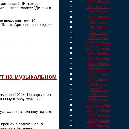
2007 Январь
 компания HDR, которая
2007 Февраль
и в пресс-службе "Детского
2007 Март
2007 Апрель
ие представители 14
2007 Май
-15 лет. Армению на конкурсе
2007 Июнь
2007 Июль
2007 Август
2007 Сентябрь
2007 Октябрь
2007 Ноябрь
2007 Декабрь
2008 Январь
2008 Февраль
2008 Март
ут на музыкальном
2008 Апрель
2008 Май
2008 Июнь
идение 2012». Но еще до его
2008 Июль
льному отбору будет дан
2008 Август
2008 Сентябрь
2008 Октябрь
музыкального телешоу, однако
2008 Ноябрь
2008 Декабрь
х прошли в полуфинал, в
2009 Январь
дении» в Германии.