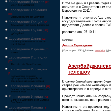
Евровидение Венгрия
[22]
В тот же день в Ереване будет
Eurovíziós Dalfesztivá
совместно с Общественным тел
Евровидение Германия
Евровидения 2011”.
[80]
Напомним, что конкурс "Детское
Liederwettbewerb der Eurovision
государств-членов Союза европе
Евровидение Греция
[52]
представит Далита с песней "We
Διαγωνισμός Τραγουδιού Ευρώεικονα
Евровидение Грузия
[122]
panorama.am, 07.10.11
ევროვიზიის
Евровидение Дания
[29]
Категория:
Det Europæiske Melodi Grand Prix
Dansk Melodi
Детское Евровидение
Евровидение Израиль
[71]
| Просмотров: 2083 | Добавил:
eurovision
| Дат
‏אירוויזיון
Евровидение Ирландия
[27]
Азербайджанско
The Late Late Show Eurosong
Евровидение Исландия
телешоу
[21]
Söngvakeppni evrópskra
sjónvarpsstöðva Европейский
В самое ближайшее время будет
телевизионный конкурс певцов
старта уже немало желающих по
Евровидение Испания
[79]
ориентировочно в середине окт
Festival de la Canción de Eurovisión
Benidorm Fest
Пройдет национальный азербайд
Евровидение Италия
[27]
пока не оглашены все правила е
Concorso Eurovisione della Canzone
San Remo
Напомним, что в прошлом году 7
Евровидение Канада
[3]
котором победили Нигяр Джама
CBC/Radio-Canada