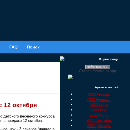
FAQ
Поиск
Форма входа
Войти через uID
Старая форма входа
Архив новостей
2003 Январь
2003 Февраль
с 12 октября
2003 Март
2003 Май
2003 Июнь
 детского песенного конкурса
2003 Сентябрь
я в продаже 12 октября.
2003 Декабрь
ное шоу - 3 декабря (начало в