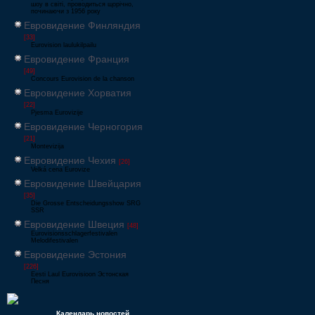
шоу в світі, проводиться щорічно,
починаючи з 1956 року
Евровидение Финляндия
[33]
Eurovision laulukilpailu
Евровидение Франция
[49]
Concours Eurovision de la chanson
Евровидение Хорватия
[22]
Pjesma Eurovizije
Евровидение Черногория
[21]
Montevizija
Евровидение Чехия
[26]
Velká cena Eurovize
Евровидение Швейцария
[35]
Die Grosse Entscheidungsshow SRG
SSR
Евровидение Швеция
[48]
Eurovisionsschlagerfestivalen
Melodifestivalen
Евровидение Эстония
[226]
Eesti Laul Eurovisioon Эстонская
Песня
Календарь новостей