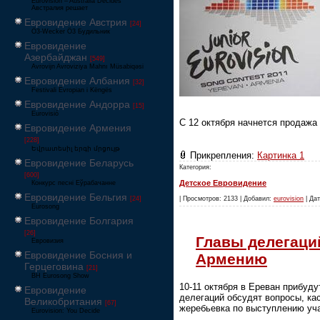
Eurovision – Australia Decides
Австралия решает
Евровидение Австрия
[24]
Ö3-Wecker Ö3 Будильник
Евровидение
Азербайджан
[549]
Avrovijn Avroviziya Mahnı Müsabiqəsi
Евровидение Албания
[32]
Festivali Evropian i Këngës
Евровидение Андорра
[15]
Eurovisió
С 12 октября начнется продажа
Евровидение Армения
[228]
Եվրատեսիլ երգի մրցույթ
Прикрепления:
Картинка 1
Евровидение Беларусь
Категория:
[600]
Детское Евровидение
Конкурс песні Еўрабачанне
Евровидение Бельгия
| Просмотров: 2133 | Добавил:
eurovision
| Дат
[24]
Eurosong
Евровидение Болгария
[26]
Главы делегаци
Евровизия
Евровидение Босния и
Армению
Герцеговина
[21]
BH Eurosong Show
10-11 октября в Ереван прибуд
Евровидение
делегаций обсудят вопросы, ка
Великобритания
[67]
жеребьевка по выступлению уча
Eurovision: You Decide