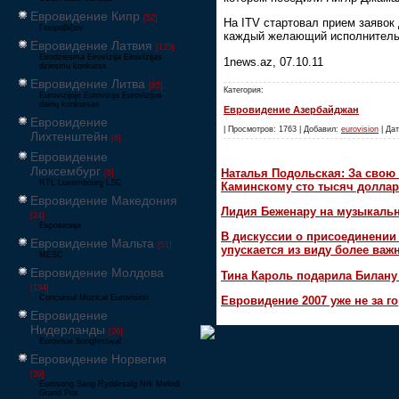
Евровидение Кипр
[52]
На ITV стартовал прием заявок
Γιουροβίζιον
каждый желающий исполнитель,
Евровидение Латвия
[125]
Eirodziesma Eirovīzija Eirovīzijas
1news.az, 07.10.11
dziesmu konkurss
Евровидение Литва
[65]
Категория:
Eurovizijoje Eurovizija Eurovizijos
dainų konkursas
Евровидение Азербайджан
Евровидение
| Просмотров: 1763 | Добавил:
eurovision
| Дат
Лихтенштейн
[6]
Евровидение
Люксембург
Наталья Подольская: За свою 
[6]
RTL Luxembourg LSC
Каминскому сто тысяч доллар
Евровидение Македония
Лидия Беженару на музыкаль
[24]
Евровизија
В дискуссии о присоединени
Евровидение Мальта
[51]
упускается из виду более ва
MESC
Евровидение Молдова
Тина Кароль подарила Билану
[134]
Concursul Muzical Eurovision
Евровидение 2007 уже не за г
Евровидение
Нидерланды
[26]
Eurovisie Songfestival
Евровидение Норвегия
[39]
Eurosong Sang Ryddesalg Nrk Melodi
Grand Prix