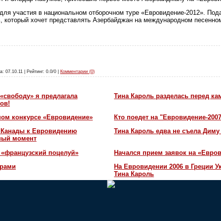
 для участия в национальном отборочном туре «Евровидение-2012». Под
 который хочет представлять Азербайджан на международном песенном
а: 07.10.11 | Рейтинг: 0.0/0 |
Комментарии (0)
«свободу» я предлагала
Тина Кароль разделась перед ка
ов!
ном конкурсе «Евровидение»
Кто поедет на "Евровидение-200
и Канады к Евровидению
Тина Кароль едва не съела Диму
жный момент
 «французский поцелуй»
Начался прием заявок на «Евров
орами
На Евровидении 2006 в Греции У
Тина Кароль