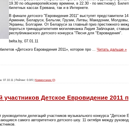
19.30 по общеевропейскому времени, в 22.30 - по местному). Биле
билетных кассах Еревана, так и в Интернете.
В финале детского "Евровидения 2011" выступят представители 14 
Армении, Беларуси, Бельгии, Грузии, Литвы, Македонии, Молдовы,
Украины, Болгарии. От Беларуси за главный приз престижного меж
бороться тринадцатилетняя могилевчанка Лидия Заблоцкая, ставш
республиканского детского конкурса "Песня для "Евровидения".
belta.by, 07.01.11
 билетов «Детского Евровидения 2011», которое про
...
Читать дальше »
а: 07.10.11 | Рейтинг: 0.0/0 |
Комментарии (0)
й участников Детское Евровидение 2011 
ут руководители делегаций участников музыкального конкурса "Детское Е
сающиеся самого авторитетного детского шоу. 11 октября между руково
стников.