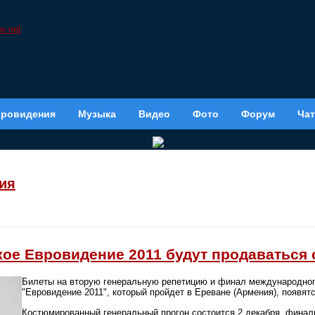
вровидения
Музыка
Видео
Фото
Форум
Чат
ия
ое Евровидение 2011 будут продаваться 
Билеты на вторую генеральную репетицию и финал международного
"Евровидение 2011", который пройдет в Ереване (Армения), появятс
Костюмированный генеральный прогон состоится 2 декабря, финаль