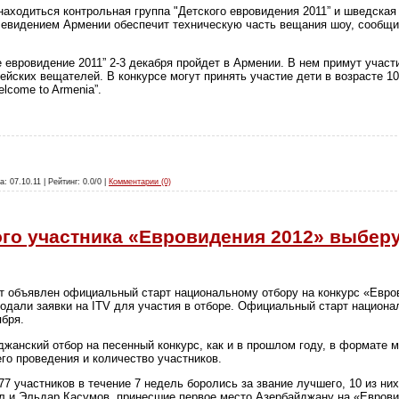
 находиться контрольная группа "Детского евровидения 2011” и шведская
евидением Армении обеспечит техническую часть вещания шоу, сообщил
 евровидение 2011” 2-3 декабря пройдет в Армении. В нем примут участ
йских вещателей. В конкурсе могут принять участие дети в возрасте 10
lcome to Armenia”.
а: 07.10.11 | Рейтинг: 0.0/0 |
Комментарии (0)
го участника «Евровидения 2012» выбер
 объявлен официальный старт национальному отбору на конкурс «Евров
дали заявки на ITV для участия в отборе. Официальный старт национа
ября.
жанский отбор на песенный конкурс, как и в прошлом году, в формате 
го проведения и количество участников.
7 участников в течение 7 недель боролись за звание лучшего, 10 из ни
л и Эльдар Касумов, принесшие первое место Азербайджану на «Еврови