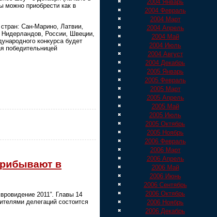
2004 Январь
ты можно приобрести как в
2004 Февраль
2004 Март
стран: Сан-Марино, Латвии,
2004 Апрель
 Нидерландов, России, Швеции,
2004 Май
дународного конкурса будет
2004 Июль
ая победительницей
2004 Август
2004 Декабрь
2005 Январь
2005 Февраль
2005 Март
2005 Апрель
2005 Май
2005 Июль
2005 Октябрь
2005 Ноябрь
2006 Февраль
2006 Март
2006 Апрель
прибывают в
2006 Май
2006 Июнь
2006 Сентябрь
2006 Октябрь
вровидение 2011”. Главы 14
дителями делегаций состоится
2006 Ноябрь
2006 Декабрь