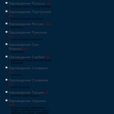
Евровидение Польша
[36]
Eurowizja Konkurs Piosenki Eurowizji
Евровидение Португалия
[25]
Festival Eurovisão da Canção
Евровидение Россия
[1062]
Европесня
Евровидение Румыния
[41]
Concursul Muzical Eurovision
Евровидение Сан-
Марино
[23]
Eurovisione
Евровидение Сербия
[39]
Еуровисион Pesma Evrovizije Песма
Евровизије
Евровидение Словакия
[13]
Eurovízia
Евровидение Словения
[26]
Pesem Evrovizije
Евровидение Турция
[66]
Eurovision Şarkı Yarışması
Евровидение Украина
[796]
Пісенний конкурс Євробачення
Конкурс пісні Євробачення - одне з
найбільш популярних телевізійних