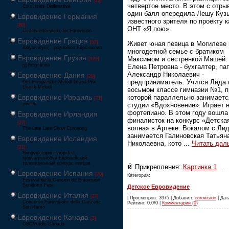
[22]
четвертое место. В этом с отры
Eurovíziós Dalfesztivá
один балл опередила Лешу Куз
Евровидение Германия
известного зрителя по проекту 
[80]
ОНТ «Я пою».
Liederwettbewerb der Eurovision
Евровидение Греция
[52]
Живет юная певица в Могилеве 
Διαγωνισμός Τραγουδιού Ευρώεικονα
многодетной семье с братиком
Евровидение Грузия
Максимом и сестренкой Машей.
[122]
ევროვიზიის
Елена Петровна - бухгалтер, па
Александр Николаевич -
Евровидение Дания
[29]
предприниматель. Учится Лида 
Det Europæiske Melodi Grand Prix
Dansk Melodi
восьмом классе гимназии №1, п
Евровидение Израиль
которой параллельно занимаетс
[71]
студии «Вдохновение». Играет 
‏אירוויזיון
фортепиано. В этом году вошла
Евровидение Ирландия
финалисток на конкурс «Детска
[27]
волна» в Артеке. Вокалом с Ли
The Late Late Show Eurosong
занимается Галиновская Татьян
Евровидение Исландия
Николаевна, кото
...
Читать дал
[21]
Söngvakeppni evrópskra
sjónvarpsstöðva Европейский
телевизионный конкурс певцов
Прикрепления:
Картинка 1
Евровидение Испания
[79]
Категория:
Festival de la Canción de Eurovisión
Benidorm Fest
Детское Евровидение
Евровидение Италия
[27]
| Просмотров: 3975 | Добавил:
eurovision
| Дата
Concorso Eurovisione della Canzone
Рейтинг: 0.0/0 |
Комментарии (0)
San Remo
Евровидение Канада
[3]
CBC/Radio-Canada