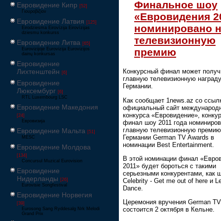
Финальное шоу
Евровидение Кипр
[52]
Γιουροβίζιον
«Евровидения 2
Евровидение Латвия
[125]
номинировано 
Eirodziesma Eirovīzija Eirovīzijas
dziesmu konkurss
телевизионную
Евровидение Литва
[65]
премию
Eurovizijoje Eurovizija Eurovizijos
dainų konkursas
Евровидение
Лихтенштейн
Конкурсный финал может получ
[6]
главную телевизионную наград
Евровидение
Германии.
Люксембург
[6]
RTL Luxembourg LSC
Как сообщает 1news.az со ссыл
Евровидение Македония
официальный сайт международ
конкурса «Евровидение», конку
[24]
Евровизија
финал шоу 2011 года номиниров
главную телевизионную премию
Евровидение Мальта
[51]
Германии German TV Awards в
MESC
номинации Best Entertainment.
Евровидение Молдова
[134]
В этой номинации финал «Евро
Concursul Muzical Eurovision
2011» будет бороться с такими
Евровидение
серьезными конкурентами, как ш
Нидерланды
Celebrity - Get me out of here и Le
[26]
Eurovisie Songfestival
Dance.
Евровидение Норвегия
Церемония вручения German TV
[39]
состоится 2 октября в Кельне.
Eurosong Sang Ryddesalg Nrk Melodi
Grand Prix