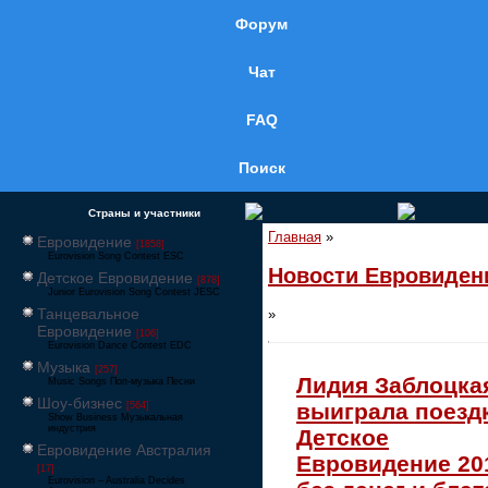
Форум
Чат
FAQ
Поиск
Страны и участники
Главная
»
Евровидение
[1858]
Eurovision Song Contest ESC
Новости Евровиден
Детское Евровидение
[878]
Junior Eurovision Song Contest JESC
Танцевальное
»
Евровидение
[106]
Eurovision Dance Contest EDC
Музыка
[257]
Лидия Заблоцка
Music Songs Поп-музыка Песни
Шоу-бизнес
выиграла поезд
[564]
Show Business Музыкальная
индустрия
Детское
Евровидение Австралия
Евровидение 20
[17]
Eurovision – Australia Decides