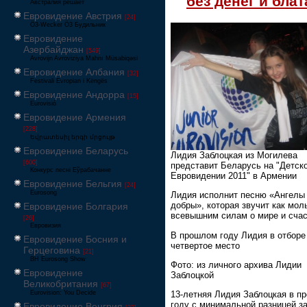
без денег и блат
Австралия решает
Евровидение Австрия
[24]
Ö3-Wecker Ö3 Будильник
Евровидение
Азербайджан
[549]
Avrovijn Avroviziya Mahnı Müsabiqəsi
Евровидение Албания
[32]
Festivali Evropian i Këngës
Евровидение Андорра
[15]
Eurovisió
Евровидение Армения
[228]
Եվրատեսիլ երգի մրցույթ
Евровидение Беларусь
Лидия Заблоцкая из Могилева
[600]
представит Беларусь на "Детск
Конкурс песні Еўрабачанне
Евровидении 2011" в Армении
Евровидение Бельгия
[24]
Eurosong
Лидия исполнит песню «Ангелы
добры», которая звучит как мол
Евровидение Болгария
всевышним силам о мире и сча
[26]
Евровизия
В прошлом году Лидия в отборе
Евровидение Босния и
четвертое место
Герцеговина
[21]
BH Eurosong Show
Фото: из личного архива Лидии
Евровидение
Заблоцкой
Великобритания
[67]
Eurovision: You Decide
13-летняя Лидия Заблоцкая в п
году с минимальной разницей з
Евровидение Венгрия