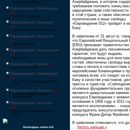
Азербайджана, в котором содер
починаючи з 1956 року
требование положить конец мас
Евровидение Финляндия
нарушению прав собственности
[33]
в этой стране, а также обеспечи
Eurovision laulukilpailu
политические и иные свободы.
Евровидение Франция
«Евровидение 012» пройдет в м
[49]
Баку.
Concours Eurovision de la chanson
Евровидение Хорватия
В заявлении от 31 августа, гово
что Европейский Вещательный 
[22]
(EBU) призывает правительство
Pjesma Eurovizije
Азербайджана дать письменные
Евровидение Черногория
гарантии, что будут выданы
[21]
необходимые визы для иностра
Montevizija
гостей, обеспечены свобода вы
Евровидение Чехия
[26]
слова и печати в соответствии с
Velká cena Eurovize
европейскими Конвенциями о пр
Евровидение Швейцария
человека всем, кто поедет на ко
[35]
Баку в качестве участников, де
Die Grosse Entscheidungsshow SRG
прессы и туристов. «Соблюдени
SSR
основных фундаментальных пр
Евровидение Швеция
[48]
является краеугольным камнем
Eurovisionsschlagerfestivalen
конкурса Евровидение с момент
Melodifestivalen
основания в 1956 году и 2012 го
Евровидение Эстония
является исключением», - сказ
[226]
председатель консультативной 
Eesti Laul Eurovisioon Эстонская
конкурса Франк-Дитер Фрейлинг.
Песня
В заявлении отмечается, что до
...
Читать дальше »
Календарь новостей