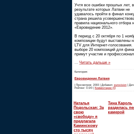
Учтя все ошибки прошлых лет, в
результате которых Латвии не
удавалось пройти в финал конк
страна решила усовершенствов
правила национального отбора 
«Евровидение 2012».
В период с 20 октября по 1 нояб
композиции будут выставлены н
LTV для Интернет-голосования.
выборе 20 композиций для фин
примут участие и профессионал
...
Читать дальше »
Категория:
Евровидение Латвия
| Просмотров: 2093 | Добавил:
eurovision
| Дата
Рейтинг: 0.0/0 |
Комментарии (0)
Наталья
Тина Кароль
Подольская: За
разделась пе
свою
камерой
«свободу» я
предлагала
Каминскому
сто тысяч