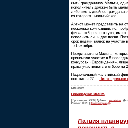
быть гражданином Мальты, одн
исполнитель должен быть маль
либо иметь двойное гражданств
из которого - мальтийское.
Артист может представить на о
несколько композиций, но, прой
финал отборочного тура, имеет 
исполнить лишь две песни. Пос
срок подачи заявок на участие 
- 21 октября.
Представители Мальты, которы
принимали участие в 5 последн
конкурсах «Евровидения», лиш
права участвовать в отборе на 2
Национальный мальтийский фи
состоится 27
...
Читать дальше 
Категория:
Евровидение Мальта
| Просмотров: 2338 | Добавил:
eurovision
| Дата
Рейтинг: 0.0/0 |
Комментарии (0)
Латвия планиру
покончить с