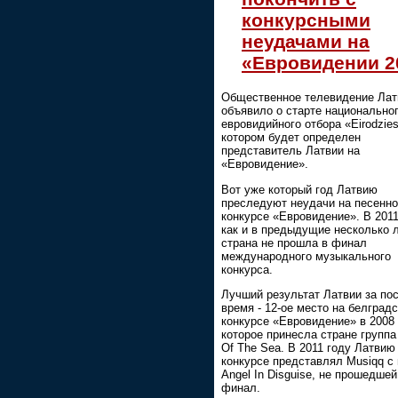
конкурсными
неудачами на
«Евровидении 2
Общественное телевидение Лат
объявило о старте национально
евровидийного отбора «Eirodzie
котором будет определен
представитель Латвии на
«Евровидение».
Вот уже который год Латвию
преследуют неудачи на песенн
конкурсе «Евровидение». В 2011
как и в предыдущие несколько л
страна не прошла в финал
международного музыкального
конкурса.
Лучший результат Латвии за по
время - 12-ое место на белград
конкурсе «Евровидение» в 2008 
которое принесла стране группа 
Of The Sea. В 2011 году Латвию
конкурсе представлял Musiqq с
Angel In Disguise, не прошедшей
финал.