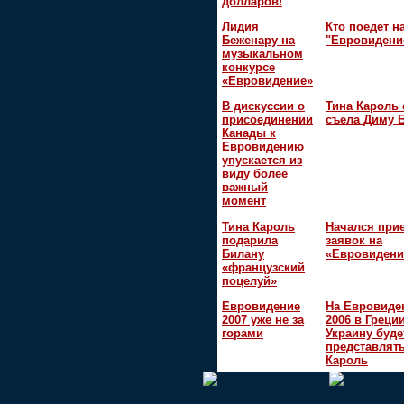
долларов!
Лидия
Кто поедет н
Беженару на
"Евровидени
музыкальном
конкурсе
«Евровидение»
В дискуссии о
Тина Кароль 
присоединении
съела Диму 
Канады к
Евровидению
упускается из
виду более
важный
момент
Тина Кароль
Начался при
подарила
заявок на
Билану
«Евровидени
«французский
поцелуй»
Евровидение
На Евровиде
2007 уже не за
2006 в Греци
горами
Украину буде
представлять
Кароль