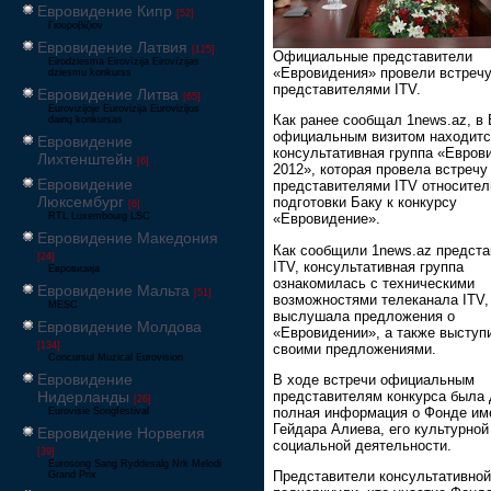
Евровидение Кипр
[52]
Γιουροβίζιον
Евровидение Латвия
[125]
Официальные представители
Eirodziesma Eirovīzija Eirovīzijas
«Евровидения» провели встречу
dziesmu konkurss
представителями ITV.
Евровидение Литва
[65]
Eurovizijoje Eurovizija Eurovizijos
Как ранее сообщал 1news.az, в 
dainų konkursas
официальным визитом находитс
Евровидение
консультативная группа «Евров
Лихтенштейн
[6]
2012», которая провела встречу
Евровидение
представителями ITV относител
Люксембург
подготовки Баку к конкурсу
[6]
RTL Luxembourg LSC
«Евровидение».
Евровидение Македония
Как сообщили 1news.az предста
[24]
ITV, консультативная группа
Евровизија
ознакомилась с техническими
Евровидение Мальта
[51]
возможностями телеканала ITV,
MESC
выслушала предложения о
Евровидение Молдова
«Евровидении», а также выступ
[134]
своими предложениями.
Concursul Muzical Eurovision
Евровидение
В ходе встречи официальным
представителям конкурса была 
Нидерланды
[26]
полная информация о Фонде им
Eurovisie Songfestival
Гейдара Алиева, его культурной
Евровидение Норвегия
социальной деятельности.
[39]
Eurosong Sang Ryddesalg Nrk Melodi
Представители консультативной
Grand Prix