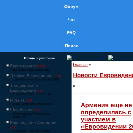
Форум
Чат
FAQ
Поиск
Страны и участники
Главная
»
Евровидение
[1858]
Eurovision Song Contest ESC
Новости Евровиден
Детское Евровидение
[878]
Junior Eurovision Song Contest JESC
Танцевальное
»
Евровидение
[106]
Eurovision Dance Contest EDC
Музыка
[257]
Армения еще не
Music Songs Поп-музыка Песни
Шоу-бизнес
определилась с
[564]
Show Business Музыкальная
индустрия
участием в
Евровидение Австралия
«Евровидении 2
[17]
Eurovision – Australia Decides