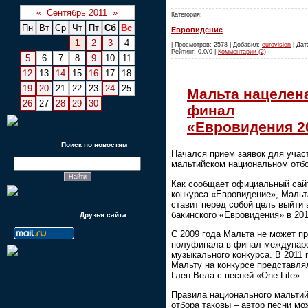
«
Сентябрь 2011
»
Категория:
Пн
Вт
Ср
Чт
Пт
Сб
Вс
Евровидение
1
2
3
4
| Просмотров: 2578 | Добавил:
eurovision
| Дата
Рейтинг: 0.0/0 |
Комментарии (2)
5
6
7
8
9
10
11
12
13
14
15
16
17
18
19
20
21
22
23
24
25
Мальта нацелен
26
27
28
29
30
финал
«Евровидения 2
Поиск по новостям
Начался прием заявок для учас
мальтийском национальном отбо
Как сообщает официальный сай
конкурса «Евровидение», Мальт
ставит перед собой цель выйти
бакинского «Евровидения» в 201
Друзья сайта
С 2009 года Мальта не может пр
полуфинала в финал междунар
музыкального конкурса. В 2011 
Мальту на конкурсе представля
Глен Вела с песней «One Life».
Правила национального мальтий
отбора таковы – автор песни мо