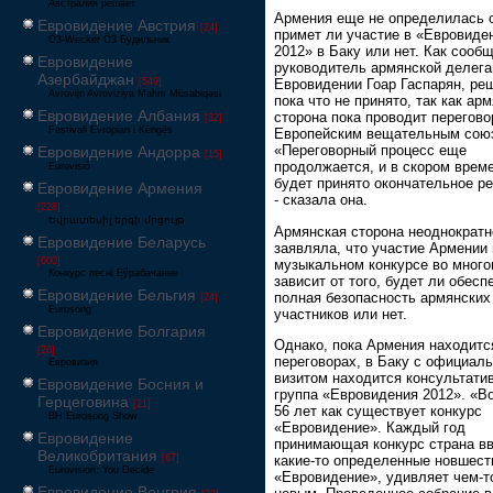
Австралия решает
Армения еще не определилась с
Евровидение Австрия
[24]
примет ли участие в «Евровиде
Ö3-Wecker Ö3 Будильник
2012» в Баку или нет. Как сооб
Евровидение
руководитель армянской делега
Азербайджан
[549]
Евровидении Гоар Гаспарян, ре
Avrovijn Avroviziya Mahnı Müsabiqəsi
пока что не принято, так как ар
Евровидение Албания
сторона пока проводит перегово
[32]
Festivali Evropian i Këngës
Европейским вещательным сою
«Переговорный процесс еще
Евровидение Андорра
[15]
продолжается, и в скором врем
Eurovisió
будет принято окончательное р
Евровидение Армения
- сказала она.
[228]
Եվրատեսիլ երգի մրցույթ
Армянская сторона неоднократн
Евровидение Беларусь
заявляла, что участие Армении 
[600]
музыкальном конкурсе во мног
Конкурс песні Еўрабачанне
зависит от того, будет ли обесп
Евровидение Бельгия
полная безопасность армянских
[24]
Eurosong
участников или нет.
Евровидение Болгария
Однако, пока Армения находитс
[26]
переговорах, в Баку с официал
Евровизия
визитом находится консультати
Евровидение Босния и
группа «Евровидения 2012». «В
Герцеговина
[21]
56 лет как существует конкурс
BH Eurosong Show
«Евровидение». Каждый год
Евровидение
принимающая конкурс страна в
Великобритания
какие-то определенные новшест
[67]
Eurovision: You Decide
«Евровидение», удивляет чем-т
Евровидение Венгрия