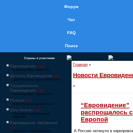
Форум
Чат
FAQ
Поиск
Страны и участники
Главная
»
Евровидение
[1858]
Eurovision Song Contest ESC
Новости Евровиден
Детское Евровидение
[878]
Junior Eurovision Song Contest JESC
Танцевальное
»
Евровидение
[106]
Eurovision Dance Contest EDC
Музыка
[257]
“Евровидение”
Music Songs Поп-музыка Песни
Шоу-бизнес
распрощалось с
[564]
Show Business Музыкальная
индустрия
Европой
Евровидение Австралия
[17]
А Россию затянуло в киркоровс
Eurovision – Australia Decides