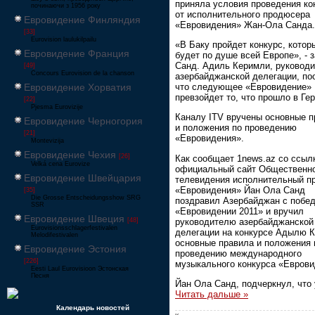
приняла условия проведения ко
починаючи з 1956 року
от исполнительного продюсера
Евровидение Финляндия
«Евровидения» Жан-Ола Санда.
[33]
Eurovision laulukilpailu
«В Баку пройдет конкурс, котор
Евровидение Франция
будет по душе всей Европе», - 
Санд. Адиль Керимли, руковод
[49]
Concours Eurovision de la chanson
азербайджанской делегации, п
что следующее «Евровидение»
Евровидение Хорватия
превзойдет то, что прошло в Ге
[22]
Pjesma Eurovizije
Каналу ITV вручены основные п
Евровидение Черногория
и положения по проведению
[21]
«Евровидения».
Montevizija
Евровидение Чехия
[26]
Как сообщает 1news.az со ссыл
Velká cena Eurovize
официальный сайт Общественн
Евровидение Швейцария
телевидения исполнительный п
«Евровидения» Йан Ола Санд
[35]
Die Grosse Entscheidungsshow SRG
поздравил Азербайджан с побед
SSR
«Евровидении 2011» и вручил
Евровидение Швеция
руководителю азербайджанской
[48]
Eurovisionsschlagerfestivalen
делегации на конкурсе Адылю 
Melodifestivalen
основные правила и положения 
Евровидение Эстония
проведению международного
[226]
музыкального конкурса «Еврови
Eesti Laul Eurovisioon Эстонская
Песня
Йан Ола Санд, подчеркнул, что
Читать дальше »
Календарь новостей