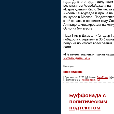
года. До этого года, наилучшим
результатом Азербайджана на
«Евровидении» было 3-е места 
Айсель Теймурзаде и Араша на
конкурсе в Москве. Представит
этой страны в прошлом году С
Ализаде финишировала на конк
Осло на 5-м месте.
Пара Нигяр Джамал и Эльдар Г
победила с отрывом в 36 балло
получив по итогам голосования 
балл.
«Не имеет значения, какая наш
Читать дальше »
Категория:
Евровидение
| Просмотров: 2288 | Добавил:
DarkRusel
| Дат
| Рейтинг: 0.0/0 |
Комментарии (0)
Буффонада с
политическим
подтекстом