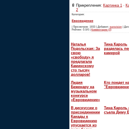
Прикрепления:
Картинка 1
·
К
2
Категория:
Евровидение
| Просмотров: 1933 | Добавил:
eurovision
| Дата
Рейтинг: 0.0/0 |
Комментарии (0)
Наталья
Тина Кароль
Подольская: За
разделась пе
свою
камерой
«свободу» я
предлагала
Каминскому
сто тысяч
долларов!
Лидия
Кто поедет н
Беженару на
"Евровидени
музыкальном
конкурсе
«Евровидение»
В дискуссии о
Тина Кароль 
присоединении
съела Диму 
Канады к
Евровидению
упускается из