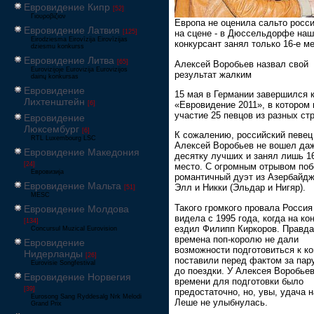
Евровидение Кипр
[52]
Γιουροβίζιον
Европа не оценила сальто росс
Евровидение Латвия
[125]
на сцене - в Дюссельдорфе наш
Eirodziesma Eirovīzija Eirovīzijas
конкурсант занял только 16-е м
dziesmu konkurss
Евровидение Литва
[65]
Алексей Воробьев назвал свой
Eurovizijoje Eurovizija Eurovizijos
результат жалким
dainų konkursas
Евровидение
15 мая в Германии завершился 
Лихтенштейн
«Евровидение 2011», в котором
[6]
участие 25 певцов из разных стр
Евровидение
Люксембург
[6]
К сожалению, российский певец
RTL Luxembourg LSC
Алексей Воробьев не вошел да
Евровидение Македония
десятку лучших и занял лишь 1
[24]
место. С огромным отрывом по
Евровизија
романтичный дуэт из Азербайд
Евровидение Мальта
Элл и Никки (Эльдар и Нигяр).
[51]
MESC
Такого громкого провала Россия
Евровидение Молдова
видела с 1995 года, когда на ко
[134]
ездил Филипп Киркоров. Правда,
Concursul Muzical Eurovision
времена поп-королю не дали
Евровидение
возможности подготовиться к ко
Нидерланды
[26]
поставили перед фактом за пар
Eurovisie Songfestival
до поездки. У Алексея Воробье
Евровидение Норвегия
времени для подготовки было
[39]
предостаточно, но, увы, удача 
Eurosong Sang Ryddesalg Nrk Melodi
Леше не улыбнулась.
Grand Prix