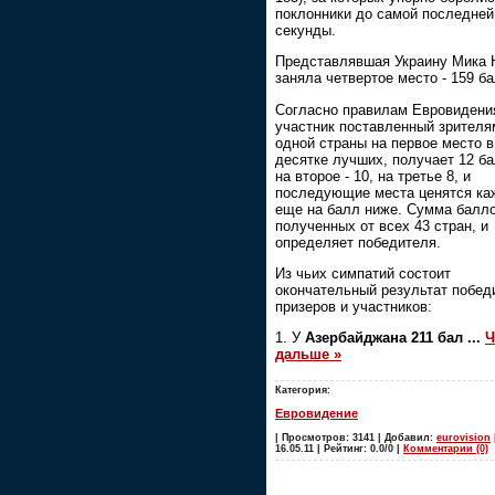
поклонники до самой последней
секунды.
Представлявшая Украину Мика 
заняла четвертое место - 159 б
Согласно правилам Евровидени
участник поставленный зрителя
одной страны на первое место в
десятке лучших, получает 12 ба
на второе - 10, на третье 8, и
последующие места ценятся ка
еще на балл ниже. Сумма балло
полученных от всех 43 стран, и
определяет победителя.
Из чьих симпатий состоит
окончательный результат побед
призеров и участников:
1. У
Азербайджана 211 бал
...
Ч
дальше »
Категория:
Евровидение
| Просмотров: 3141 | Добавил:
eurovision
16.05.11 | Рейтинг: 0.0/0 |
Комментарии (0)