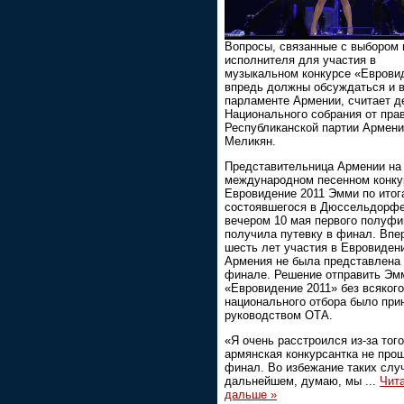
Вопросы, связанные с выбором 
исполнителя для участия в
музыкальном конкурсе «Еврови
впредь должны обсуждаться и 
парламенте Армении, считает д
Национального собрания от пра
Республиканской партии Армени
Меликян.
Представительница Армении на
международном песенном конку
Евровидение 2011 Эмми по итог
состоявшегося в Дюссельдорф
вечером 10 мая первого полуфи
получила путевку в финал. Впе
шесть лет участия в Евровиден
Армения не была представлена
финале. Решение отправить Эм
«Евровидение 2011» без всякого
национального отбора было при
руководством ОТА.
«Я очень расстроился из-за того
армянская конкурсантка не про
финал. Во избежание таких слу
дальнейшем, думаю, мы
...
Чит
дальше »