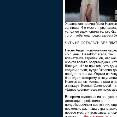
Украинская певица Мика Ньютон
занявшая 4-е место, призналась
успех ее вдохновили те, кто бы
того, чтобы она представляла У
ЧУТЬ НЕ ОСТАЛАСЬ БЕЗ ПЛА
Песня Angel, исполненная наше
со сцены Dusseldorf Arena, так
впечатлила европейцев, что нас
обойти только Азербайджан, Ит
Швеция. И это при том, что до 
ходили слухи, будто Украина да
пройдет в финал. Одним из бон
благодаря которому выступлени
Ньютон запомнилось, стала и п
анимация Ксении Симоновой – т
«Евровидении» еще не показыв
Во время голосования вся укра
делегация пребывала в
полуобморочном состоянии: еще
несколько раз наша страна вых
первое место и вспыхивала над
а может,
...
Читать дальше »