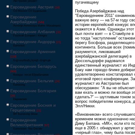
Австралия решает
пугачевщину
Евровидение Австрия
[24]
Победа Азербайджана над
Ö3-Wecker Ö3 Будильник
"Евровидением 2011” ознаменов
Евровидение
важную веху — на 57-м году св
Азербайджан
[549]
истории европейский конкурс в
Avrovijn Avroviziya Mahnı Müsabiqəsi
окажется в Азии. Однажды этот
Евровидение Албания
[32]
был почти взят — в Стамбуле в 2
Festivali Evropian i Këngës
но тогда "наступление” останов
Евровидение Андорра
берегу Босфора, разделяющего
[15]
Eurovisió
континента. Больше всех (поми
Евровидение Армения
разумеется, ликовавшей
азербайджанской делегации) в
[228]
Дюссельдорфе радовался
Եվրատեսիլ երգի մրցույթ
единственный журналист из Инд
Евровидение Беларусь
Баку нам гораздо ближе добира
[600]
удовлетворенно констатировал 
Конкурс песні Еўрабачанне
итоговой пресс-конференции. За
Евровидение Бельгия
[24]
журналист из Австралии был
Eurosong
обескуражен: "А вы не объясните
Евровидение Болгария
вам ехать и можно ли вообще э
[26]
сделать?” — шутливым тоном з
Евровизия
вопрос победителям конкурса, 
Евровидение Босния и
Элл/Никки.
Герцеговина
[21]
«Виновником» всего случившего
BH Eurosong Show
временем можно однозначно на
Евровидение
Диму Билана. «МК», если кто по
Великобритания
[67]
еще в 2005 г. обнаружил у артис
Eurovision: You Decide
«черный глаз», чему была посв
Евровидение Венгрия