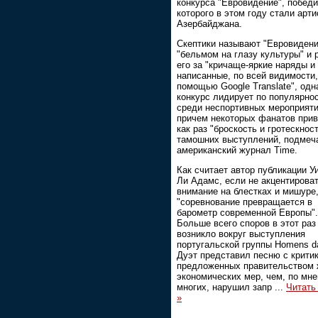
конкурса "Евровидение", побед
которого в этом году стали арти
Азербайджана.
Скептики называют "Евровидени
"бельмом на глазу культуры" и 
его за "кричаще-яркие наряды и
написанные, по всей видимости,
помощью Google Translate", одн
конкурс лидирует по популярно
среди неспортивных мероприяти
причем некоторых фанатов прив
как раз "броскость и гротескнос
тамошних выступлений, подмеч
американский журнал Time.
Как считает автор публикации У
Ли Адамс, если не акцентирова
внимание на блестках и мишуре
"соревнование превращается в
барометр современной Европы".
Больше всего споров в этот раз
возникло вокруг выступления
португальской группы Homens da
Дуэт представил песню с крити
предложенных правительством 
экономических мер, чем, по мн
многих, нарушил запр
...
Читать
»