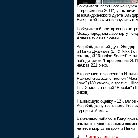
Победители песенного конкурса
"Евровидение 2011", участники
азербайджанского дуэта Эльдар
Нигяр этой ночью вернулись в Б
Победителей восторженно встре
Международном аэропорту Гейд
Алиева тысячи людей.
Азербайджанский дуэт Эльдар 
и Нигяр Джамаль (Ell & Nikki) с 
балладой "Running Scared" стал
победителем "Евровидения 2011
набрав 221 очко.
Второе место завоевала Италия
Raphael Gualazzi с песней "Mad
Love" (189 очков), а третье - Шв
Eric Saade с песней "Popular" (1
очков).
Наивысшую оценку - 12 баллов 
Азербайджану поставили Росси
Турция и Мальта.
Чартерным рейсом в Баку приз
самолет с уже ставшими знаме
на весь мир Эльдаром и Нигяр
Ф
...
Читать дальше »