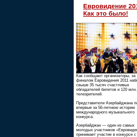
Евровидение 20
Как это было!
Как сообщают организаторы, за
финалом Евровидения 2011 на
свыше 35 тысяч счастливых
обладателей билетов и 120 млн.
телезрителей.
Представители Азербайджана п
впервые за 56-летнюю историю
международного музыкального
конкурса.
Азербайджан — один из самых
молодых участников «Евровиде
принимает участие в конкурсе с