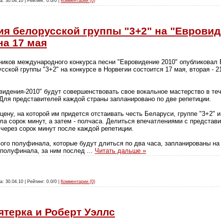
а: 30.04.10 | Рейтинг: 0.0/0 |
Комментарии (0)
ия белорусской группы "3+2" на "Евровид
на 17 мая
ников международного конкурса песни "Евровидение 2010" опубликовал
сской группы "3+2" на конкурсе в Норвегии состоится 17 мая, вторая - 
овидения-2010" будут совершенствовать свое вокальное мастерство в те
 Для представителей каждой страны запланировано по две репетиции.
цену, на которой им придется отстаивать честь Беларуси, группе "3+2"
ла сорок минут, а затем - полчаса. Делиться впечатлениями с предста
 через сорок минут после каждой репетиции.
ого полуфинала, которые будут длиться по два часа, запланированы на 
 полуфинала, за ним послед
...
Читать дальше »
а: 30.04.10 | Рейтинг: 0.0/0 |
Комментарии (0)
ятерка и Роберт Уэллс