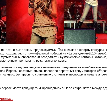
их лет не было таким предсказуемым. Так считают эксперты конкурса, к
ах, поздравляют с триумфальной победой на «Евровидении-2010» азер
 музыкальных евробаталий разделяют и букмекерские конторы, которые, 
мые точные прогнозы на результаты конкурса.
 в течение последних недель внимательно следивший за колебаниями ко
лах Европы, составил список наиболее вероятных триумфаторов «Евров
 позициях Беларуси по сравнению с отчетным периодом в начале апрел
за первое место грядущего «Евровидения» в Осло сохраняется между д
артинка 2