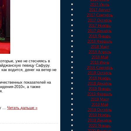
2017 Июль
2017 Август
2017 Сентябрь
2017 Октябрь
2017 Ноябрь
2017 Декабрь
2018 Январь
2018 Февраль
2018 Март
2018 Апрель
2018 Май
оторые, уже не стесняясь в
2018 Июнь
байджанскую певицу Сафуру.
2018 Сентябрь
как водится, денег на ветер не
2018 Октябрь
2018 Ноябрь
личественных показателей на
2018 Декабрь
идения-2010», а также
2019 Январь
я.
2019 Февраль
2019 Март
2019 Май
ву
...
Читать дальше »
2019 Октябрь
2019 Ноябрь
2019 Декабрь
2020 Январь
2020 Февраль