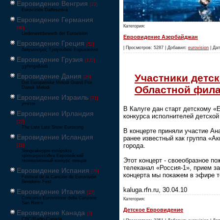
Евровидение Венгрия
[22]
Eurovíziós Dalfesztivá
Евровидение Германия
Категория:
[80]
Liederwettbewerb der Eurovision
Евровидение Азербайджан
Евровидение Греция
[52]
| Просмотров: 5287 | Добавил:
eurovision
| Дат
Διαγωνισμός Τραγουδιού Ευρώεικονα
Евровидение Грузия
[122]
ევროვიზიის
Участники детск
Евровидение Дания
[29]
Det Europæiske Melodi Grand Prix
Областной фил
Dansk Melodi
Евровидение Израиль
[71]
‏אירוויזיון
В Калуге дан старт детскому «
Евровидение Ирландия
конкурса исполнителей детской
[27]
The Late Late Show Eurosong
В концерте приняли участие Ан
Евровидение Исландия
ранее известный как группа «А
города.
[21]
Söngvakeppni evrópskra
sjónvarpsstöðva Европейский
Этот концерт - своеобразное по
телевизионный конкурс певцов
телеканал «Россия-1», прием з
Евровидение Испания
[79]
концерта мы покажем в эфире т
Festival de la Canción de Eurovisión
Benidorm Fest
kaluga.rfn.ru, 30.04.10
Евровидение Италия
[27]
Concorso Eurovisione della Canzone
Категория:
San Remo
Детское Евровидение
Евровидение Канада
[3]
CBC/Radio-Canada