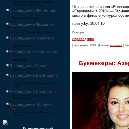
шоу в світі, проводиться щорічно,
починаючи з 1956 року
Что касается финала «Евровиде
Евровидение Финляндия
«Евровидения 2010» — Германия
место в финале конкурса соотв
[33]
Eurovision laulukilpailu
naviny.by, 30.04.10
Евровидение Франция
[49]
Concours Eurovision de la chanson
Категория:
Евровидение Хорватия
Евровидение
[22]
| Просмотров: 2393 | Добавил:
eurovision
| Дат
Pjesma Eurovizije
Евровидение Черногория
[21]
Montevizija
Букмекеры: Азе
Евровидение Чехия
[26]
Velká cena Eurovize
Евровидение Швейцария
[35]
Die Grosse Entscheidungsshow SRG
SSR
Евровидение Швеция
[48]
Eurovisionsschlagerfestivalen
Melodifestivalen
Евровидение Эстония
[226]
Eesti Laul Eurovisioon Эстонская
Песня
Календарь новостей