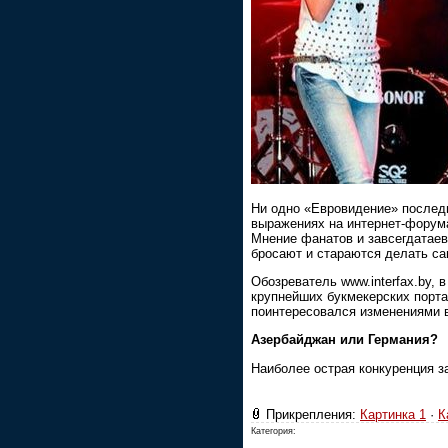
Ни одно «Евровидение» последн
выражениях на интернет-форум
Мнение фанатов и завсегдатаев
бросают и стараются делать са
Обозреватель www.interfax.by,
крупнейших букмекерских порта
поинтересовался изменениями в
Азербайджан или Германия?
Наиболее острая конкуренция 
Прикрепления:
Картинка 1
·
К
Категория: