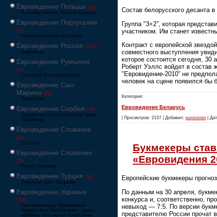
Евровидение Польша
[36]
Состав белорусского десанта в
Eurowizja Konkurs Piosenki Eurowizji
Евровидение Португалия
Группа "3+2”, которая предста
участником. Им станет известн
[25]
Festival Eurovisão da Canção
Контракт с европейской звездой
Евровидение Россия
[1062]
совместного выступления увиди
Европесня
которое состоится сегодня, 30 
Евровидение Румыния
Роберт Уэллс войдет в состав 
[41]
"Евровидение-2010” не предпол
Concursul Muzical Eurovision
человек на сцене появился бы 
Евровидение Сан-
Марино
[23]
Категория:
Eurovisione
Евровидение Беларусь
Евровидение Сербия
[39]
Еуровисион Pesma Evrovizije Песма
| Просмотров: 2157 | Добавил:
eurovision
| Дат
Евровизије
Евровидение Словакия
[13]
Eurovízia
Букмекеры став
Евровидение Словения
«Евровидения 2
[26]
Pesem Evrovizije
Евровидение Турция
[66]
Европейские букмекеры прогноз
Eurovision Şarkı Yarışması
Евровидение Украина
По данным на 30 апреля, букме
конкурса и, соответственно, п
[796]
невыход — 7:5. По версии букм
Пісенний конкурс Євробачення
Конкурс пісні Євробачення - одне з
представителю России прочат 
найбільш популярних телевізійних