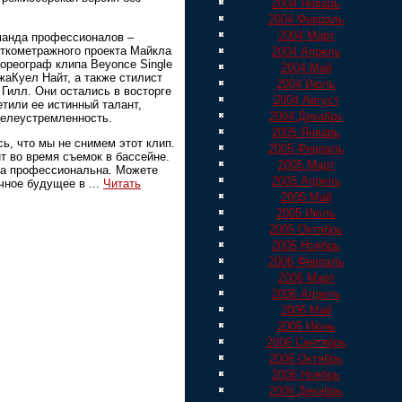
2004 Январь
2004 Февраль
2004 Март
манда профессионалов –
откометражного проекта Майкла
2004 Апрель
хореограф клипа Beyonce Single
2004 Май
ДжаКуел Найт, а также стилист
2004 Июль
Гилл. Они остались в восторге
2004 Август
тили ее истинный талант,
2004 Декабрь
целеустремленность.
2005 Январь
ь, что мы не снимем этот клип.
2005 Февраль
т во время съемок в бассейне.
2005 Март
ра профессиональна. Можете
2005 Апрель
ичное будущее в
...
Читать
2005 Май
2005 Июль
2005 Октябрь
2005 Ноябрь
2006 Февраль
2006 Март
2006 Апрель
2006 Май
2006 Июнь
2006 Сентябрь
2006 Октябрь
2006 Ноябрь
2006 Декабрь