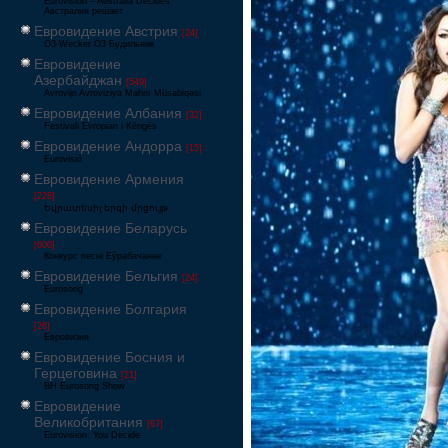
Eurovision – Australia Decides
Австралия решает
Евровидение Австрия
[24]
Ö3-Wecker Ö3 Будильник
Евровидение
Азербайджан
[549]
Avrovijn Avroviziya Mahnı Müsabiqəsi
Евровидение Албания
[32]
Festivali Evropian i Këngës
Евровидение Андорра
[15]
Eurovisió
Евровидение Армения
[228]
Եվրատեսիլ երգի մրցույթ
Евровидение Беларусь
[600]
Конкурс песні Еўрабачанне
Евровидение Бельгия
[24]
Eurosong
Евровидение Болгария
[26]
Евровизия
Евровидение Босния и
Герцеговина
[21]
BH Eurosong Show
Евровидение
Великобритания
[67]
Eurovision: You Decide