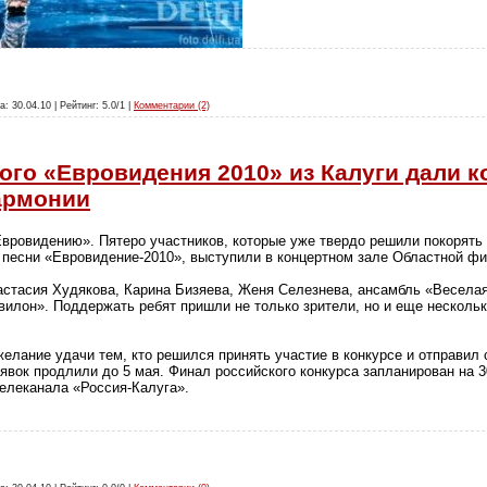
а: 30.04.10 | Рейтинг: 5.0/1 |
Комментарии (2)
ого «Евровидения 2010» из Калуги дали к
армонии
Евровидению». Пятеро участников, которые уже твердо решили покорять
 песни «Евровидение-2010», выступили в концертном зале Областной ф
астасия Худякова, Карина Бизяева, Женя Селезнева, ансамбль «Веселая
квилон». Поддержать ребят пришли не только зрители, но и еще несколь
желание удачи тем, кто решился принять участие в конкурсе и отправил 
аявок продлили до 5 мая. Финал российского конкурса запланирован на 
елеканала «Россия-Калуга».