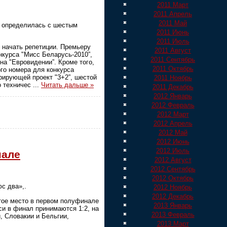
2011 Март
2011 Апрель
2011 Май
то определилась с шестым
2011 Июнь
2011 Июль
ы начать репетиции. Премьеру
2011 Август
нкурса "Мисс Беларусь-2010”,
2011 Сентябрь
на "Евровидении”. Кроме того,
2011 Октябрь
го номера для конкурса
урирующей проект "3+2”, шестой
2011 Ноябрь
о техничес
...
Читать дальше »
2011 Декабрь
2012 Январь
2012 Февраль
2012 Март
2012 Апрель
2012 Май
2012 Июнь
2012 Июль
нале
2012 Август
2012 Сентябрь
2012 Октябрь
с два»,.
2012 Ноябрь
2012 Декабрь
ртое место в первом полуфинале
2013 Январь
си в финал принимаются 1:2, на
2013 Февраль
, Словакии и Бельгии,
2013 Март