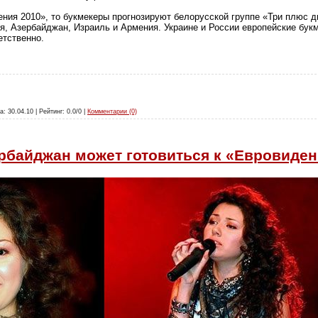
ния 2010», то букмекеры прогнозируют белорусской группе «Три плюс д
, Азербайджан, Израиль и Армения. Украине и России европейские букм
етственно.
а: 30.04.10 | Рейтинг: 0.0/0 |
Комментарии (0)
рбайджан может готовиться к «Евровиден