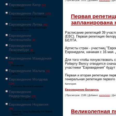
| Просмотров: 3351 | Добавил:
eurovision
| Дат
Евровидение Кипр
[52]
Γιουροβίζιον
Евровидение Латвия
[125]
Первая репетиц
Eirodziesma Eirovīzija Eirovīzijas
dziesmu konkurss
запланирована 
Евровидение Литва
[65]
Eurovizijoje Eurovizija Eurovizijos
dainų konkursas
Расписание репетиций 39 участ
Евровидение
(ЕВС). Первая репетиция белору
Лихтенштейн
БЕЛТА.
[6]
Евровидение
Артисты стран - участниц "Евр
Люксембург
[6]
Евронедели, начиная с 16 мая.
RTL Luxembourg LSC
Евровидение Македония
Для того чтобы почувствовать с
[24]
Роберту Велсу отводится снача
Евровизија
участники "Евровидения" будут
Евровидение Мальта
[51]
MESC
Первая и вторая репетиции перв
Евровидение Молдова
генеральная репетиция первого
[134]
Категория:
Concursul Muzical Eurovision
Евровидение Беларусь
Евровидение
Нидерланды
| Просмотров: 2186 | Добавил:
eurovision
| Дат
[26]
Eurovisie Songfestival
Евровидение Норвегия
[39]
Великолепная п
Eurosong Sang Ryddesalg Nrk Melodi
Grand Prix