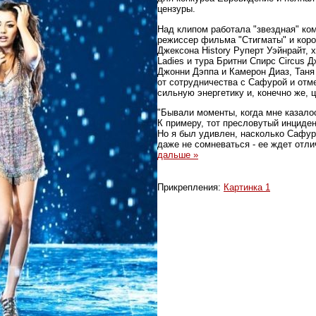
цензуры.
Над клипом работала "звездная" ко
режиссер фильма "Стигматы" и кор
Джексона History Руперт Уэйнрайт, 
Ladies и тура Бритни Спирс Circus 
Джонни Дэппа и Камерон Диаз, Таня 
от сотрудничества с Сафурой и отме
сильную энергетику и, конечно же, 
"Бывали моменты, когда мне казалос
К примеру, тот пресловутый инциден
Но я был удивлен, насколько Сафу
даже не сомневаться - ее ждет отл
дальше »
Прикрепления:
Картинка 1