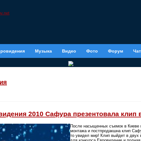
вровидения
Музыка
Видео
Фото
Форум
Чат
ия
видения 2010 Сафура презентовала клип в
После насыщенных съемок в Киеве 
монтажа и постпродакшна клип Сафу
то увидел мир! Клип выйдет в двух 
для конкурса Евровидение и полная