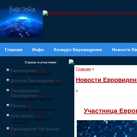
Главная
Инфо
Конкурс Евровидение
Новости Е
Страны и участники
Главная
»
Евровидение
[1858]
Eurovision Song Contest ESC
Новости Евровиден
Детское Евровидение
[878]
Junior Eurovision Song Contest JESC
Танцевальное
»
Евровидение
[106]
Eurovision Dance Contest EDC
Музыка
[257]
Участница Евро
Music Songs Поп-музыка Песни
Шоу-бизнес
[564]
Show Business Музыкальная
индустрия
Евровидение Австралия
[17]