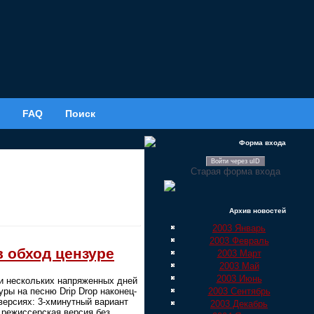
FAQ
Поиск
Форма входа
Войти через uID
Старая форма входа
Архив новостей
2003 Январь
2003 Февраль
 обход цензуре
2003 Март
2003 Май
2003 Июнь
и нескольких напряженных дней
2003 Сентябрь
ры на песню Drip Drop наконец-
версиях: 3-хминутный вариант
2003 Декабрь
 режиссерская версия без