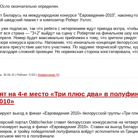
 Осло окончательно определен.
вит Беларусь на международном конкурсе "Евровидение-2010”, наконец-
ый шведский пианист и композитор Роберт Уэллс.
 уже подписан, так что ребята с нетерпением ждут приезда мэтра, чтоб
т вся страна — "3+2” выйдут на сцену с Робертом на финальном шоу ко
апреля. Номер будет максимально приближен к тому, что зрители увидят 
жюри конкурса красоты. Напомним, что изначально концепция белорусско
агала присутствие шестого участника. По задумке творческой группы, к
благодаря сложной проекции. Но норвежская сторона констатировала, чт
а: 30.04.10 | Рейтинг: 0.0/0 |
Комментарии (0)
ят на 4-е место «Три плюс два» в полуфи
010»
ируют выход в финал «Евровидения 2010» белорусской группы «Три плю
керский портал Oddschecker ставит белорусских конкурсантов на четве
рогнозирует выход в финал «Евровидения 2010». Ставки на выход Белару
екеров, в тройку победителей полуфинала войдут исполнители из Греции
восьмое место в полуфинале.