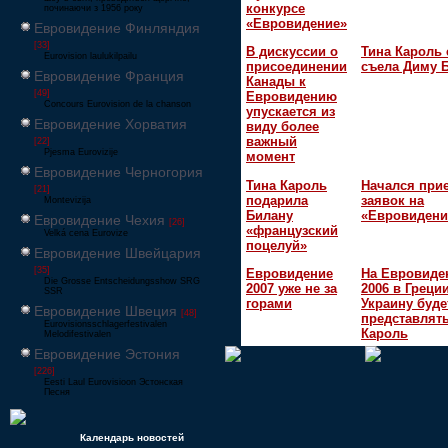
конкурсе
починаючи з 1956 року
«Евровидение»
Евровидение Финляндия
[33]
В дискуссии о
Тина Кароль 
Eurovision laulukilpailu
присоединении
съела Диму 
Евровидение Франция
Канады к
[49]
Евровидению
Concours Eurovision de la chanson
упускается из
Евровидение Хорватия
виду более
важный
[22]
Pjesma Eurovizije
момент
Евровидение Черногория
Тина Кароль
Начался при
[21]
подарила
заявок на
Montevizija
Билану
«Евровидени
Евровидение Чехия
[26]
«французский
Velká cena Eurovize
поцелуй»
Евровидение Швейцария
[35]
Евровидение
На Евровиде
Die Grosse Entscheidungsshow SRG
2007 уже не за
2006 в Греци
SSR
горами
Украину буде
Евровидение Швеция
[48]
представлять
Eurovisionsschlagerfestivalen
Кароль
Melodifestivalen
Евровидение Эстония
[226]
Eesti Laul Eurovisioon Эстонская
Песня
Календарь новостей