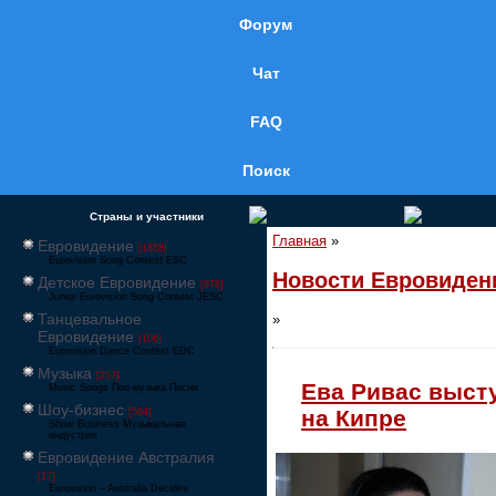
Форум
Чат
FAQ
Поиск
Страны и участники
Главная
»
Евровидение
[1858]
Eurovision Song Contest ESC
Новости Евровиден
Детское Евровидение
[878]
Junior Eurovision Song Contest JESC
Танцевальное
»
Евровидение
[106]
Eurovision Dance Contest EDC
Музыка
[257]
Ева Ривас выст
Music Songs Поп-музыка Песни
Шоу-бизнес
на Кипре
[564]
Show Business Музыкальная
индустрия
Евровидение Австралия
[17]
Eurovision – Australia Decides