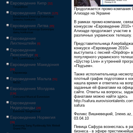
Евровидение Кипр
[52]
Γιουροβίζιον
Продолжается промо-компания
Евровидение Латвия
Ализаде на Украине
[125]
Eirodziesma Eirovīzija Eirovīzijas
dziesmu konkurss
В рамках промо-компании, связ
Евровидение Литва
конкурсом «Евровидение 2010»
[65]
Eurovizijoje Eurovizija Eurovizijos
Ализаде продолжает участие в
dainų konkursas
различных украинских телешоу.
Евровидение
Лихтенштейн
Представительница Азербайджа
[6]
конкурсе «Евровидение 2010»
Евровидение
выступила с песней «Dripdrop» 
Люксембург
[6]
популярного украинского телеш
RTL Luxembourg LSC
«Шустер Live» и утренней прог
Евровидение Македония
«Подъем».
[24]
Евровизија
Также исполнительница несмотр
Евровидение Мальта
плотный график подготовки к ко
[51]
нашла время и ответила на воп
MESC
заданные ей фанатами на офиц
Евровидение Молдова
сайте. Ответы на вопросы, зад
[134]
фанатами можно найти здесь
Concursul Muzical Eurovision
http://safura.eurovisiontalents.co
Евровидение
safura
Нидерланды
[26]
Eurovisie Songfestival
Феликс Вишневецкий, 1news.az,
Евровидение Норвегия
03.04.10
[39]
Eurosong Sang Ryddesalg Nrk Melodi
Певица Сафура вознеслась в ра
Grand Prix
бизнеса - в эфире престижнейш