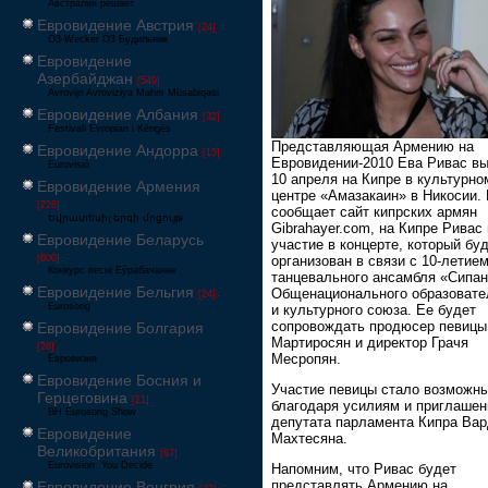
Австралия решает
Евровидение Австрия
[24]
Ö3-Wecker Ö3 Будильник
Евровидение
Азербайджан
[549]
Avrovijn Avroviziya Mahnı Müsabiqəsi
Евровидение Албания
[32]
Festivali Evropian i Këngës
Представляющая Армению на
Евровидение Андорра
[15]
Евровидении-2010 Ева Ривас вы
Eurovisió
10 апреля на Кипре в культурно
Евровидение Армения
центре «Амазакаин» в Никосии. 
[228]
сообщает сайт кипрских армян
Եվրատեսիլ երգի մրցույթ
Gibrahayer.com, на Кипре Ривас
Евровидение Беларусь
участие в концерте, который бу
организован в связи с 10-летие
[600]
Конкурс песні Еўрабачанне
танцевального ансамбля «Сипа
Евровидение Бельгия
Общенационального образовате
[24]
Eurosong
и культурного союза. Ее будет
сопровождать продюсер певицы
Евровидение Болгария
Мартиросян и директор Грачя
[26]
Месропян.
Евровизия
Евровидение Босния и
Участие певицы стало возможн
Герцеговина
[21]
благодаря усилиям и приглаше
BH Eurosong Show
депутата парламента Кипра Вар
Евровидение
Махтесяна.
Великобритания
[67]
Eurovision: You Decide
Напомним, что Ривас будет
представлять Армению на
Евровидение Венгрия