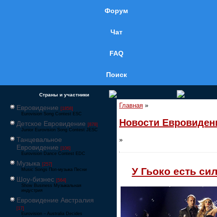
Форум
Чат
FAQ
Поиск
Страны и участники
Главная
»
Евровидение
[1858]
Eurovision Song Contest ESC
Новости Евровиден
Детское Евровидение
[878]
Junior Eurovision Song Contest JESC
Танцевальное
»
Евровидение
[106]
Eurovision Dance Contest EDC
Музыка
[257]
У Гьоко есть си
Music Songs Поп-музыка Песни
Шоу-бизнес
[564]
Show Business Музыкальная
индустрия
Евровидение Австралия
[17]
Eurovision – Australia Decides