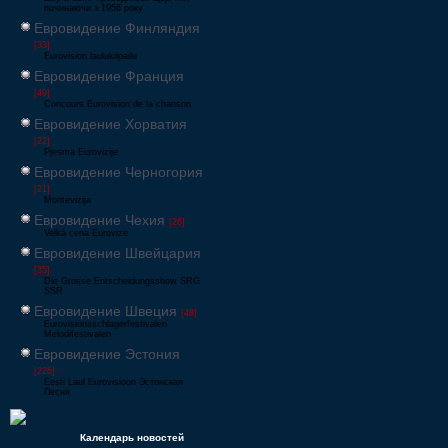
починаючи з 1956 року
Евровидение Финляндия
[33]
Eurovision laulukilpailu
Евровидение Франция
[49]
Concours Eurovision de la chanson
Евровидение Хорватия
[22]
Pjesma Eurovizije
Евровидение Черногория
[21]
Montevizija
Евровидение Чехия
[26]
Velká cena Eurovize
Евровидение Швейцария
[35]
Die Grosse Entscheidungsshow SRG
SSR
Евровидение Швеция
[48]
Eurovisionsschlagerfestivalen
Melodifestivalen
Евровидение Эстония
[226]
Eesti Laul Eurovisioon Эстонская
Песня
Календарь новостей