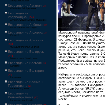
Австралия решает
Евровидение Австрия
[24]
Ö3-Wecker Ö3 Будильник
Евровидение
Азербайджан
[549]
Avrovijn Avroviziya Mahnı Müsabiqəsi
Евровидение Албания
[32]
Festivali Evropian i Këngës
Евровидение Андорра
Македонский национальный фи
[15]
Eurovisió
конкурса песни "Евровидение 2
состоялся 21 февраля. В фина
Евровидение Армения
Skopje Fest 2010 приняли участ
[228]
артистов, и в конце концов было
Եվրատեսիլ երգի մրցույթ
решено, что Гьоко Танески (Gjok
Евровидение Беларусь
Taneski) будет представлять Б
[600]
Македонию с песней Jas ja imam 
Конкурс песні Еўрабачанне
Победитель был выбран путем 
Евровидение Бельгия
[24]
телеголосования и 50% голосов
Eurosong
жюри.
Евровидение Болгария
Избиратели esctoday.com опрос
[26]
Евровизия
согласились с выбором. Гьоко Т
занял десятое место в опросе, 
Евровидение Босния и
всего 1,6% голосов. Победител
Герцеговина
[21]
Александр Белов (29,8%) занял
BH Eurosong Show
седьмое место, несмотря на то,
Евровидение
телеизбиратели видели его на 
Великобритания
[67]
месте.
Eurovision: You Decide
Евровидение Венгрия