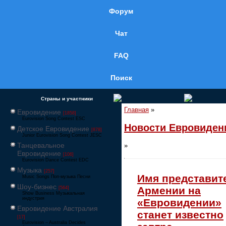
Форум
Чат
FAQ
Поиск
Страны и участники
Главная
»
Евровидение
[1858]
Eurovision Song Contest ESC
Новости Евровиден
Детское Евровидение
[878]
Junior Eurovision Song Contest JESC
Танцевальное
»
Евровидение
[106]
Eurovision Dance Contest EDC
Музыка
[257]
Имя представит
Music Songs Поп-музыка Песни
Шоу-бизнес
Армении на
[564]
Show Business Музыкальная
индустрия
«Евровидении»
Евровидение Австралия
станет известно
[17]
Eurovision – Australia Decides