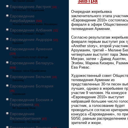
завтра
Австралия решает
Евровидение Австрия
[24]
Ö3-Wecker Ö3 Будильник
Очередная жеребьевка
Евровидение
заключительного этапа участни
«Евровидение 2010» состоялась
Азербайджан
[549]
февраля в эфире Общественно
Avrovijn Avroviziya Mahnı Müsabiqəsi
телевидения Армении.
Евровидение Албания
[32]
Festivali Evropian i Këngës
Согласно результатам жеребьев
Евровидение Андорра
[15]
февраля первым выступит рок г
Eurovisió
«Another story», второй участни
Евровидение Армения
Арзуманян, третий – Мелине Бе
[228]
четвертыми выступят пара Эмм
Եվրատեսիլ երգի մրցույթ
Мигран, затем – Давид Ашотян,
Евровидение Беларусь
Эгибян, Марина Кизирян, Разми
Ева Ривас.
[600]
Конкурс песні Еўрабачанне
Художественный совет Обществ
Евровидение Бельгия
[24]
телевидения Армении из
Eurosong
представленных 30-ти песен вы
Евровидение Болгария
лучших, однако в жеребьевке п
[26]
участие 9 человек. На конкурсе
Евровизия
«Евровидение 2010» выступит
Евровидение Босния и
набравший большее число голо
Герцеговина
участник, а голосование будет
[21]
BH Eurosong Show
проводиться согласно критерия
Евровидение
конкурса «Евровидение», по пр
Великобритания
50/50, равным распределением 
[67]
зрителей и жюри.
Eurovision: You Decide
Евровидение Венгрия