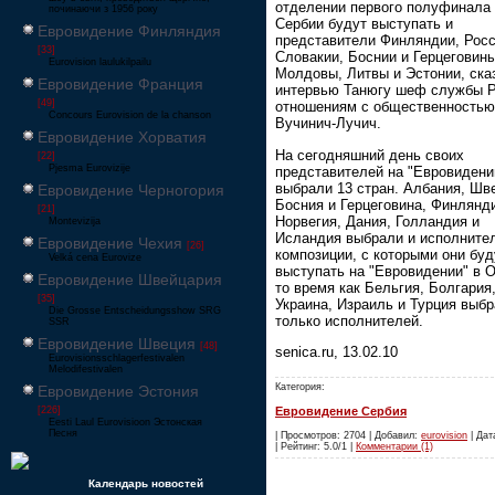
отделении первого полуфинала
починаючи з 1956 року
Сербии будут выступать и
Евровидение Финляндия
представители Финляндии, Росс
[33]
Словакии, Боснии и Герцеговины
Eurovision laulukilpailu
Молдовы, Литвы и Эстонии, ска
Евровидение Франция
интервью Танюгу шеф службы 
[49]
отношениям с общественность
Concours Eurovision de la chanson
Вучинич-Лучич.
Евровидение Хорватия
На сегодняшний день своих
[22]
Pjesma Eurovizije
представителей на "Евровидени
выбрали 13 стран. Албания, Шв
Евровидение Черногория
Босния и Герцеговина, Финлянд
[21]
Норвегия, Дания, Голландия и
Montevizija
Исландия выбрали и исполните
Евровидение Чехия
[26]
композиции, с которыми они буд
Velká cena Eurovize
выступать на "Евровидении" в О
Евровидение Швейцария
то время как Бельгия, Болгария
[35]
Украина, Израиль и Турция выб
Die Grosse Entscheidungsshow SRG
только исполнителей.
SSR
Евровидение Швеция
[48]
senica.ru, 13.02.10
Eurovisionsschlagerfestivalen
Melodifestivalen
Категория:
Евровидение Эстония
[226]
Евровидение Сербия
Eesti Laul Eurovisioon Эстонская
Песня
| Просмотров: 2704 | Добавил:
eurovision
| Дат
| Рейтинг: 5.0/1 |
Комментарии (1)
Календарь новостей