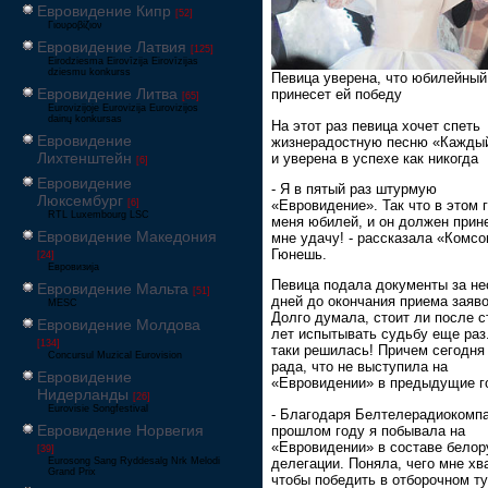
Евровидение Кипр
[52]
Γιουροβίζιον
Евровидение Латвия
[125]
Eirodziesma Eirovīzija Eirovīzijas
dziesmu konkurss
Певица уверена, что юбилейный
Евровидение Литва
принесет ей победу
[65]
Eurovizijoje Eurovizija Eurovizijos
dainų konkursas
На этот раз певица хочет спеть
Евровидение
жизнерадостную песню «Кажды
Лихтенштейн
и уверена в успехе как никогда
[6]
Евровидение
- Я в пятый раз штурмую
Люксембург
«Евровидение». Так что в этом 
[6]
RTL Luxembourg LSC
меня юбилей, и он должен прин
Евровидение Македония
мне удачу! - рассказала «Комс
Гюнешь.
[24]
Евровизија
Певица подала документы за не
Евровидение Мальта
[51]
дней до окончания приема заяво
MESC
Долго думала, стоит ли после с
Евровидение Молдова
лет испытывать судьбу еще раз.
[134]
таки решилась! Причем сегодня
Concursul Muzical Eurovision
рада, что не выступила на
Евровидение
«Евровидении» в предыдущие г
Нидерланды
[26]
Eurovisie Songfestival
- Благодаря Белтелерадиокомпа
Евровидение Норвегия
прошлом году я побывала на
«Евровидении» в составе белор
[39]
делегации. Поняла, чего мне хв
Eurosong Sang Ryddesalg Nrk Melodi
Grand Prix
чтобы победить в отборочном ту