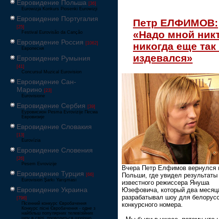
Евровидение Польша
[36]
Eurowizja Konkurs Piosenki Eurowizji
Евровидение Португалия
Петр ЕЛФИМОВ:
[25]
«Надо мной ник
Festival Eurovisão da Canção
Евровидение Россия
никогда еще так
[1062]
Европесня
издевался»
Евровидение Румыния
[41]
Concursul Muzical Eurovision
Евровидение Сан-
Марино
[23]
Eurovisione
Евровидение Сербия
[39]
Еуровисион Pesma Evrovizije Песма
Евровизије
Евровидение Словакия
[13]
Eurovízia
Евровидение Словения
[26]
Pesem Evrovizije
Вчера Петр Елфимов вернулся 
Евровидение Турция
Польши, где увидел результаты
[66]
Eurovision Şarkı Yarışması
известного режиссера Януша
Евровидение Украина
Юзефовича, который два месяц
разрабатывал шоу для белорусс
[796]
Пісенний конкурс Євробачення
конкурсного номера.
Конкурс пісні Євробачення - одне з
найбільш популярних телевізійних
шоу в світі, проводиться щорічно,