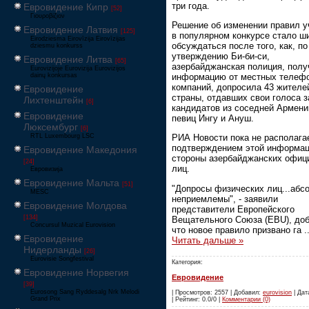
три года.
Евровидение Кипр
[52]
Γιουροβίζιον
Решение об изменении правил у
Евровидение Латвия
[125]
в популярном конкурсе стало ш
Eirodziesma Eirovīzija Eirovīzijas
обсуждаться после того, как, по
dziesmu konkurss
утверждению Би-би-си,
Евровидение Литва
[65]
азербайджанская полиция, пол
Eurovizijoje Eurovizija Eurovizijos
информацию от местных телеф
dainų konkursas
компаний, допросила 43 жителе
Евровидение
страны, отдавших свои голоса з
Лихтенштейн
[6]
кандидатов из соседней Армени
Евровидение
певиц Ингу и Ануш.
Люксембург
[6]
RTL Luxembourg LSC
РИА Новости пока не располага
подтверждением этой информац
Евровидение Македония
стороны азербайджанских офиц
[24]
лиц.
Евровизија
Евровидение Мальта
[51]
"Допросы физических лиц...абс
MESC
неприемлемы", - заявили
Евровидение Молдова
представители Европейского
[134]
Вещательного Союза (ЕВU), доб
Concursul Muzical Eurovision
что новое правило призвано га
.
Евровидение
Читать дальше »
Нидерланды
[26]
Eurovisie Songfestival
Категория:
Евровидение Норвегия
Евровидение
[39]
Eurosong Sang Ryddesalg Nrk Melodi
| Просмотров: 2557 | Добавил:
eurovision
| Дат
Grand Prix
| Рейтинг: 0.0/0 |
Комментарии (0)