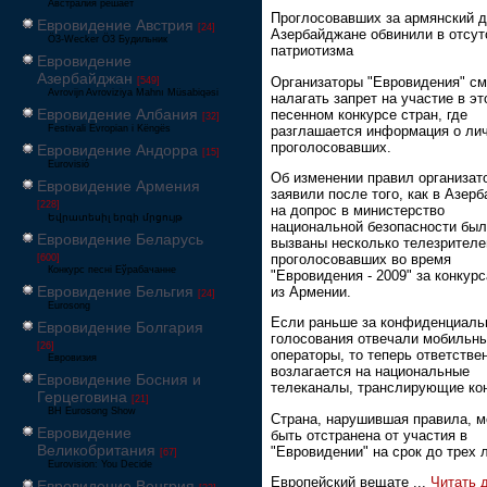
Австралия решает
Проглосовавших за армянский д
Евровидение Австрия
[24]
Азербайджане обвинили в отсут
Ö3-Wecker Ö3 Будильник
патриотизма
Евровидение
Азербайджан
Организаторы "Евровидения" см
[549]
Avrovijn Avroviziya Mahnı Müsabiqəsi
налагать запрет на участие в э
Евровидение Албания
песенном конкурсе стран, где
[32]
разглашается информация о ли
Festivali Evropian i Këngës
проголосовавших.
Евровидение Андорра
[15]
Eurovisió
Об изменении правил организат
Евровидение Армения
заявили после того, как в Азер
[228]
на допрос в министерство
Եվրատեսիլ երգի մրցույթ
национальной безопасности бы
Евровидение Беларусь
вызваны несколько телезрителе
проголосовавших во время
[600]
Конкурс песні Еўрабачанне
"Евровидения - 2009" за конкур
Евровидение Бельгия
из Армении.
[24]
Eurosong
Если раньше за конфиденциаль
Евровидение Болгария
голосования отвечали мобильн
[26]
операторы, то теперь ответстве
Евровизия
возлагается на национальные
Евровидение Босния и
телеканалы, транслирующие кон
Герцеговина
[21]
BH Eurosong Show
Страна, нарушившая правила, 
Евровидение
быть отстранена от участия в
Великобритания
"Евровидении" на срок до трех л
[67]
Eurovision: You Decide
Европейский вещате
...
Читать 
Евровидение Венгрия