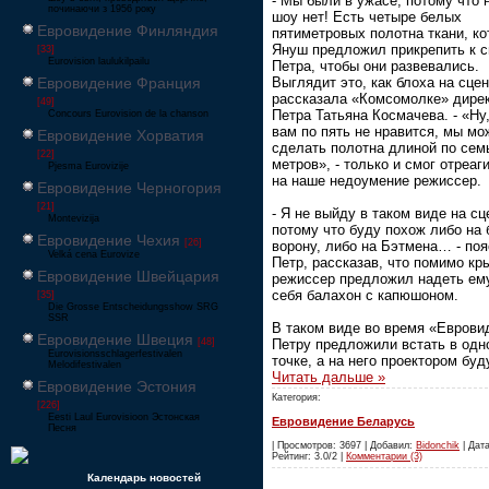
- Мы были в ужасе, потому что 
починаючи з 1956 року
шоу нет! Есть четыре белых
Евровидение Финляндия
пятиметровых полотна ткани, к
Януш предложил прикрепить к с
[33]
Eurovision laulukilpailu
Петра, чтобы они развевались.
Евровидение Франция
Выглядит это, как блоха на сце
рассказала «Комсомолке» дире
[49]
Петра Татьяна Космачева. - «Ну
Concours Eurovision de la chanson
вам по пять не нравится, мы м
Евровидение Хорватия
сделать полотна длиной по сем
[22]
метров», - только и смог отреаг
Pjesma Eurovizije
на наше недоумение режиссер.
Евровидение Черногория
[21]
- Я не выйду в таком виде на сц
Montevizija
потому что буду похож либо на
Евровидение Чехия
[26]
ворону, либо на Бэтмена… - по
Velká cena Eurovize
Петр, рассказав, что помимо кр
Евровидение Швейцария
режиссер предложил надеть ем
себя балахон с капюшоном.
[35]
Die Grosse Entscheidungsshow SRG
SSR
В таком виде во время «Еврови
Евровидение Швеция
[48]
Петру предложили встать в одн
Eurovisionsschlagerfestivalen
точке, а на него проектором буд
Melodifestivalen
Читать дальше »
Евровидение Эстония
Категория:
[226]
Eesti Laul Eurovisioon Эстонская
Евровидение Беларусь
Песня
| Просмотров: 3697 | Добавил:
Bidonchik
| Дата
Рейтинг: 3.0/2 |
Комментарии (3)
Календарь новостей