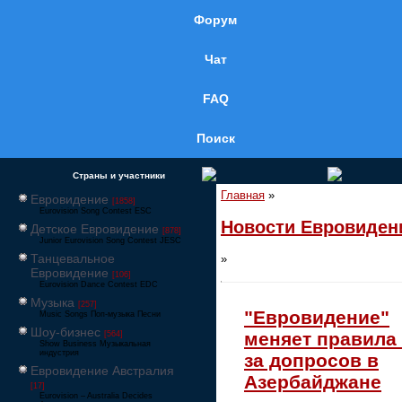
Форум
Чат
FAQ
Поиск
Страны и участники
Главная
»
Евровидение
[1858]
Eurovision Song Contest ESC
Новости Евровиден
Детское Евровидение
[878]
Junior Eurovision Song Contest JESC
Танцевальное
»
Евровидение
[106]
Eurovision Dance Contest EDC
Музыка
[257]
"Евровидение"
Music Songs Поп-музыка Песни
Шоу-бизнес
меняет правила 
[564]
Show Business Музыкальная
индустрия
за допросов в
Евровидение Австралия
Азербайджане
[17]
Eurovision – Australia Decides