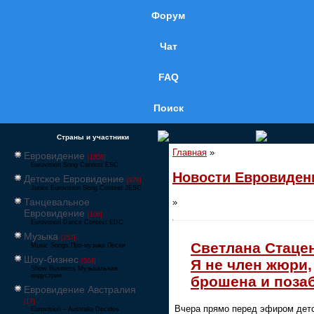
Форум
Чат
FAQ
Поиск
Страны и участники
Главная
»
Евровидение
[1858]
Eurovision Song Contest ESC
Новости Евровиден
Детское Евровидение
[878]
Junior Eurovision Song Contest JESC
Танцевальное
»
Евровидение
[106]
Eurovision Dance Contest EDC
Музыка
[257]
Светлана Стаце
Music Songs Поп-музыка Песни
Шоу-бизнес
Я не член жюри,
[564]
Show Business Музыкальная
индустрия
брошена и поза
Евровидение Австралия
[17]
Вчера прямо перед эфиром дет
Eurovision – Australia Decides