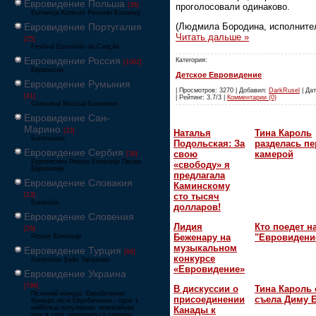
Евровидение Польша
проголосовали одинаково.
[36]
Eurowizja Konkurs Piosenki Eurowizji
Евровидение Португалия
(Людмила Бородина, исполнит
Читать дальше »
[25]
Festival Eurovisão da Canção
Евровидение Россия
Категория:
[1062]
Европесня
Детское Евровидение
Евровидение Румыния
| Просмотров: 3270 | Добавил:
DarkRusel
| Дат
[41]
| Рейтинг: 3.7/3 |
Комментарии (0)
Concursul Muzical Eurovision
Евровидение Сан-
Марино
[23]
Наталья
Тина Кароль
Eurovisione
Подольская: За
разделась пе
Евровидение Сербия
свою
камерой
[39]
Еуровисион Pesma Evrovizije Песма
«свободу» я
Евровизије
предлагала
Евровидение Словакия
Каминскому
сто тысяч
[13]
Eurovízia
долларов!
Евровидение Словения
Лидия
Кто поедет н
[26]
Беженару на
"Евровидени
Pesem Evrovizije
музыкальном
Евровидение Турция
[66]
конкурсе
Eurovision Şarkı Yarışması
«Евровидение»
Евровидение Украина
[796]
В дискуссии о
Тина Кароль 
Пісенний конкурс Євробачення
присоединении
съела Диму 
Конкурс пісні Євробачення - одне з
найбільш популярних телевізійних
Канады к
шоу в світі, проводиться щорічно,