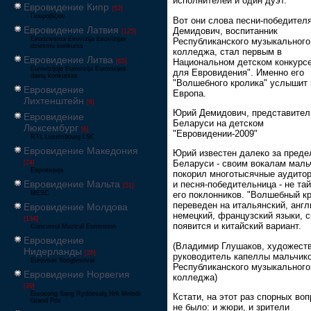
исполнителей и один дуэт.
Евровидение Кипр
[52]
Γιουροβίζιον
Вот они слова песни-победител
Евровидение Латвия
Демидович, воспитанник
[125]
Eirodziesma Eirovīzija Eirovīzijas
Республиканского музыкального
dziesmu konkurss
колледжа, стал первым в
Евровидение Литва
Национальном детском конкурсе
[65]
Eurovizijoje Eurovizija Eurovizijos
для Евровидения". Именно его
dainų konkursas
"Волшебного кролика" услышит 
Евровидение
Европа.
Лихтенштейн
[6]
Юрий Демидович, представител
Евровидение
Беларуси на детском
Люксембург
[6]
"Евровидении-2009"
RTL Luxembourg LSC
Евровидение Македония
Юрий известен далеко за пред
Беларуси - своим вокалам маль
[24]
Евровизија
покорил многотысячные аудитор
Евровидение Мальта
и песня-победительница - не та
[51]
MESC
его поклонников. "Волшебный к
переведен на итальянский, англ
Евровидение Молдова
немецкий, французский языки, с
[134]
появится и китайский вариант.
Concursul Muzical Eurovision
Евровидение
(Владимир Глушаков, художест
Нидерланды
[26]
руководитель капеллы мальчик
Eurovisie Songfestival
Республиканского музыкального
Евровидение Норвегия
колледжа)
[39]
Eurosong Sang Ryddesalg Nrk Melodi
Кстати, на этот раз спорных во
Grand Prix
не было: и жюри, и зрители