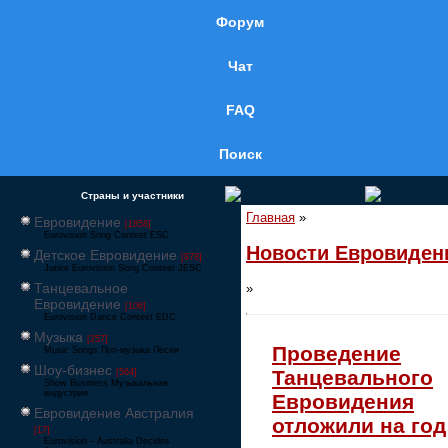
Форум
Чат
FAQ
Поиск
Страны и участники
Главная
»
Евровидение
[1858]
Eurovision Song Contest ESC
Новости Евровиден
Детское Евровидение
[878]
Junior Eurovision Song Contest JESC
Танцевальное
»
Евровидение
[106]
Eurovision Dance Contest EDC
Музыка
[257]
Проведение
Music Songs Поп-музыка Песни
Шоу-бизнес
Танцевального
[564]
Show Business Музыкальная
индустрия
Евровидения
Евровидение Австралия
отложили на год
[17]
Eurovision – Australia Decides