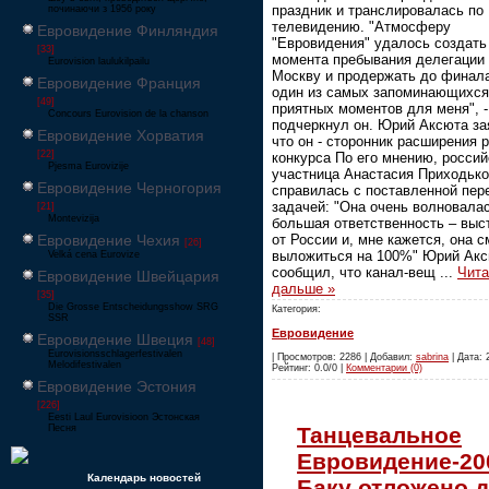
праздник и транслировалась по
починаючи з 1956 року
телевидению. "Атмосферу
Евровидение Финляндия
"Евровидения" удалось создать
[33]
момента пребывания делегации
Eurovision laulukilpailu
Москву и продержать до финала
Евровидение Франция
один из самых запоминающихся
[49]
приятных моментов для меня", -
Concours Eurovision de la chanson
подчеркнул он. Юрий Аксюта за
Евровидение Хорватия
что он - сторонник расширения 
[22]
конкурса По его мнению, россий
Pjesma Eurovizije
участница Анастасия Приходько
Евровидение Черногория
справилась с поставленной пер
задачей: "Она очень волновалас
[21]
Montevizija
большая ответственность – выс
Евровидение Чехия
от России и, мне кажется, она с
[26]
выложиться на 100%" Юрий Ак
Velká cena Eurovize
сообщил, что канал-вещ
...
Чита
Евровидение Швейцария
дальше »
[35]
Die Grosse Entscheidungsshow SRG
Категория:
SSR
Евровидение
Евровидение Швеция
[48]
Eurovisionsschlagerfestivalen
| Просмотров: 2286 | Добавил:
sabrina
| Дата: 
Melodifestivalen
Рейтинг: 0.0/0 |
Комментарии (0)
Евровидение Эстония
[226]
Eesti Laul Eurovisioon Эстонская
Танцевальное
Песня
Евровидение-20
Календарь новостей
Баку отложено 