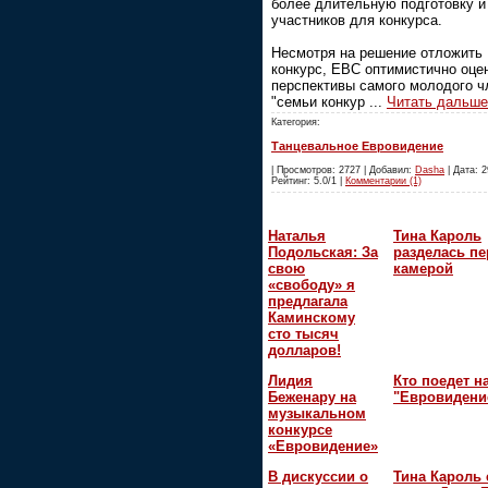
более длительную подготовку и
участников для конкурса.
Несмотря на решение отложить
конкурс, ЕВС оптимистично оце
перспективы самого молодого ч
"семьи конкур
...
Читать дальше
Категория:
Танцевальное Евровидение
| Просмотров: 2727 | Добавил:
Dasha
| Дата: 2
Рейтинг: 5.0/1 |
Комментарии (1)
Наталья
Тина Кароль
Подольская: За
разделась пе
свою
камерой
«свободу» я
предлагала
Каминскому
сто тысяч
долларов!
Лидия
Кто поедет н
Беженару на
"Евровидени
музыкальном
конкурсе
«Евровидение»
В дискуссии о
Тина Кароль 