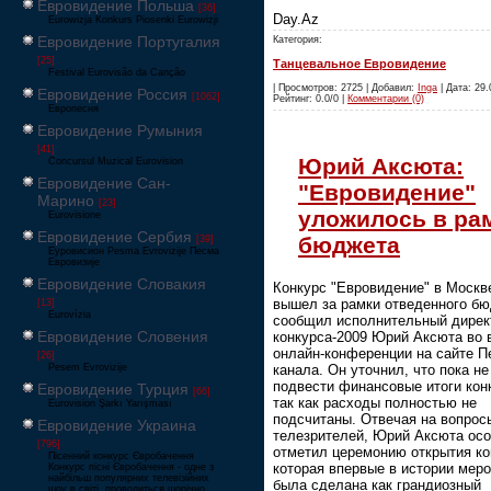
Евровидение Польша
[36]
Day.Az
Eurowizja Konkurs Piosenki Eurowizji
Евровидение Португалия
Категория:
[25]
Танцевальное Евровидение
Festival Eurovisão da Canção
| Просмотров: 2725 | Добавил:
Inga
| Дата: 29.
Евровидение Россия
[1062]
Рейтинг: 0.0/0 |
Комментарии (0)
Европесня
Евровидение Румыния
[41]
Юрий Аксюта:
Concursul Muzical Eurovision
Евровидение Сан-
"Евровидение"
Марино
[23]
уложилось в ра
Eurovisione
Евровидение Сербия
бюджета
[39]
Еуровисион Pesma Evrovizije Песма
Евровизије
Евровидение Словакия
Конкурс "Евровидение" в Москв
вышел за рамки отведенного бю
[13]
Eurovízia
сообщил исполнительный дирек
Евровидение Словения
конкурса-2009 Юрий Аксюта во 
онлайн-конференции на сайте П
[26]
Pesem Evrovizije
канала. Он уточнил, что пока не
подвести финансовые итоги кон
Евровидение Турция
[66]
так как расходы полностью не
Eurovision Şarkı Yarışması
подсчитаны. Отвечая на вопрос
Евровидение Украина
телезрителей, Юрий Аксюта ос
[796]
отметил церемонию открытия ко
Пісенний конкурс Євробачення
которая впервые в истории мер
Конкурс пісні Євробачення - одне з
найбільш популярних телевізійних
была сделана как грандиозный
шоу в світі, проводиться щорічно,