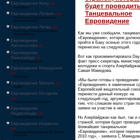
Евровидение Кипр
будет проводит
[52]
Γιουροβίζιον
Танцевальное
Евровидение Латвия
[125]
Eirodziesma Eirovīzija Eirovīzijas
Евровидение
dziesmu konkurss
Евровидение Литва
[65]
Eurovizijoje Eurovizija Eurovizijos
Как мы уже сообщали, танцева
dainų konkursas
«Евровидение», которое должн
Евровидение
пройти в Баку осенью этого года
Лихтенштейн
[6]
перенесено на следующий.
Евровидение
Вот как прокомментировала Day
Люксембург
[6]
факт пресс-секретарь министер
RTL Luxembourg LSC
молодежи и спорта Азербайджа
Евровидение Македония
Самая Мамедова.
[24]
Евровизија
«Мы были готовы к проведению
Евровидение Мальта
[51]
«Евровидения» в намеченные ср
MESC
Европейский вещательный сою
Евровидение Молдова
перенести данный конкурс на
следующий год, аргументировав
[134]
Concursul Muzical Eurovision
тем, что слишком мало стран п
Евровидение
заявки на участие в нем.
Нидерланды
[26]
Но Азербайджан как был, так и 
Eurovisie Songfestival
страной, которая будет проводи
Евровидение Норвегия
ближайшее танцевальное
[39]
«Евровидение», которое перене
Eurosong Sang Ryddesalg Nrk Melodi
Grand Prix
2010 год», - заявила С.Мамедов