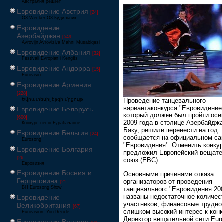
Австралия решает
Евровидение Австрия
[24]
Ö3-Wecker Ö3 Будильник
Евровидение
Азербайджан
[549]
Avrovijn Avroviziya Mahnı Müsabiqəsi
Евровидение Албания
[32]
Festivali Evropian i Këngës
Евровидение Андорра
[15]
Eurovisió
Евровидение Армения
[228]
Եվրատեսիլ երգի մրցույթ
Проведение танцевального
вариантаконкурса "Евровидение
Евровидение Беларусь
который должен был пройти ос
[600]
2009 года в столице Азербайдж
Конкурс песні Еўрабачанне
Баку, решили перенести на год.
Евровидение Бельгия
[24]
сообщается на официальном са
Eurosong
"Евровидения". Отменить конку
Евровидение Болгария
предложил Европейский вещат
[26]
союз (ЕВС).
Евровизия
Евровидение Босния и
Основными причинами отказа
Герцеговина
организаторов от проведения
[21]
BH Eurosong Show
танцевального "Евровидения 20
названы недостаточное количес
Евровидение
участников, финансовые трудно
Великобритания
[67]
слишком высокий интерес к конк
Eurovision: You Decide
Директор вещательной сети Euro
Евровидение Венгрия