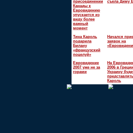
присоединении
съела Диму 
Канады к
Евровидению
упускается из
виду более
важный
момент
Тина Кароль
Начался при
подарила
заявок на
Билану
«Евровидени
«французский
поцелуй»
Евровидение
На Евровиде
2007 уже не за
2006 в Греци
горами
Украину буде
представлять
Кароль