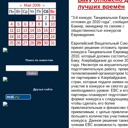
лучших времён
«
Май 2009
»
Пн
Вт
Ср
Чт
Пт
Сб
Вс
"3-й конкурс Танцевальное Евр
1
2
3
отложен до 2010 года", сообщи
4
5
6
7
8
9
10
Баккер, менеджер по связям с
11
12
13
14
15
16
17
общественностью конкурсов
Евровидения.
18
19
20
21
22
23
24
25
26
27
28
29
30
31
Европейский Вещательный Сою
принял решение отложить пров
конкурса Танцевальное Еврови
2010, который должен состоятьс
Баку, Азербайджане до осени 2
Поиск по новостям
года. Несмотря на внушительн
подготовительную работу, пров
телекомпанией-организатором Ic
ее партнерами в Азербайджане,
стран, которые подали заявки н
участие в конкурсе не смогло д
Друзья сайта
необходимого уровня. ЕВС и ег
партнеры планируют подготовит
формат конкурса к следующему
чтобы сделать его более
привлекательным и финансово 
приемлимым, с целью привлече
большего количества участнико
конкурса. Данное решение такж
членам ЕВС возможность прове