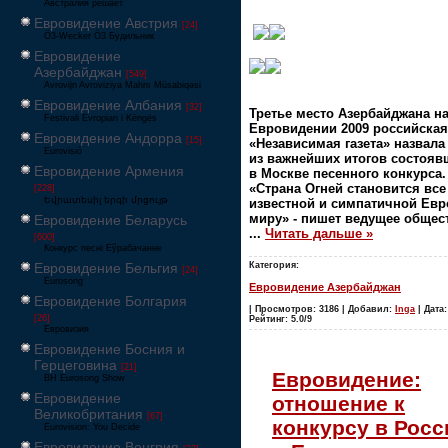
Австралия решает
Евровидение Австрия
[24]
Ö3-Wecker Ö3 Будильник
Евровидение
Азербайджан
[549]
Avrovijn Avroviziya Mahnı Müsabiqəsi
Евровидение Албания
[32]
Третье м
есто Азербайджана н
Festivali Evropian i Këngës
Евровидении 2009 российская
Евровидение Андорра
[15]
«Независимая газета» назвал
Eurovisió
из важнейших итогов состояв
Евровидение Армения
в Москве песенного конкурса.
«Страна Огней становится все
[228]
Եվրատեսիլ երգի մրցույթ
известной и симпатичной Евр
миру» - пишет ведущее общес
Евровидение Беларусь
...
Читать дальше »
[600]
Конкурс песні Еўрабачанне
Категория:
Евровидение Бельгия
[24]
Eurosong
Евровидение Азербайджан
Евровидение Болгария
| Просмотров: 3186 | Добавил:
Inga
| Дата:
[26]
Рейтинг: 5.0/9
Евровизия
Евровидение Босния и
Герцеговина
[21]
Евровидение:
BH Eurosong Show
Евровидение
отношение к
Великобритания
[67]
конкурсу в Росс
Eurovision: You Decide
Евровидение Венгрия