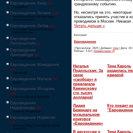
Евровидение Кипр
грандиозному событию.
[52]
Γιουροβίζιον
Но, несмотря на это, некоторые
Евровидение Латвия
[125]
отказались принять участие в к
Eirodziesma Eirovīzija Eirovīzijas
dziesmu konkurss
проводимом в Москве. Никакая
Евровидение Литва
Читать дальше »
[65]
Eurovizijoje Eurovizija Eurovizijos
dainų konkursas
Категория:
Евровидение
Евровидение
Лихтенштейн
[6]
| Просмотров: 2925 | Добавил:
Inga
| Дата: 20.
Евровидение
Рейтинг: 3.0/2 |
Комментарии (2)
Люксембург
[6]
RTL Luxembourg LSC
Евровидение Македония
Наталья
Тина Кароль
[24]
Подольская: За
разделась пе
Евровизија
свою
камерой
Евровидение Мальта
«свободу» я
[51]
MESC
предлагала
Каминскому
Евровидение Молдова
сто тысяч
[134]
долларов!
Concursul Muzical Eurovision
Евровидение
Лидия
Кто поедет н
Нидерланды
[26]
Беженару на
"Евровидени
Eurovisie Songfestival
музыкальном
Евровидение Норвегия
конкурсе
[39]
«Евровидение»
Eurosong Sang Ryddesalg Nrk Melodi
Grand Prix
В дискуссии о
Тина Кароль 