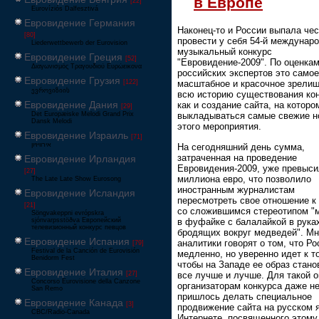
в Европе
[22]
Eurovíziós Dalfesztivá
Евровидение Германия
Наконец-то и России выпала чес
[80]
провести у себя 54-й междунар
Liederwettbewerb der Eurovision
музыкальный конкурс
Евровидение Греция
[52]
"Евровидение-2009". По оценка
Διαγωνισμός Τραγουδιού Ευρώεικονα
российских экспертов это самое
Евровидение Грузия
[122]
масштабное и красочное зрелищ
ევროვიზიის
всю историю существования кон
Евровидение Дания
как и создание сайта, на которо
[29]
Det Europæiske Melodi Grand Prix
выкладываться самые свежие н
Dansk Melodi
этого мероприятия.
Евровидение Израиль
[71]
‏אירוויזיון
На сегодняшний день сумма,
затраченная на проведение
Евровидение Ирландия
Евровидения-2009, уже превыси
[27]
миллиона евро, что позволило
The Late Late Show Eurosong
иностранным журналистам
Евровидение Исландия
пересмотреть свое отношение к
[21]
со сложившимся стереотипом "
Söngvakeppni evrópskra
в фуфайке с балалайкой в рука
sjónvarpsstöðva Европейский
телевизионный конкурс певцов
бродящих вокруг медведей". Мн
Евровидение Испания
аналитики говорят о том, что Ро
[79]
Festival de la Canción de Eurovisión
медленно, но уверенно идет к т
Benidorm Fest
чтобы на Западе ее образ стано
Евровидение Италия
все лучше и лучше. Для такой о
[27]
Concorso Eurovisione della Canzone
организаторам конкурса даже н
San Remo
пришлось делать специальное
Евровидение Канада
[3]
продвижение сайта на русском 
CBC/Radio-Canada
Интернете, посвященного этому