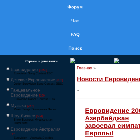
Форум
Чат
FAQ
Поиск
Страны и участники
Главная
»
Евровидение
[1858]
Eurovision Song Contest ESC
Новости Евровиден
Детское Евровидение
[878]
Junior Eurovision Song Contest JESC
Танцевальное
»
Евровидение
[106]
Eurovision Dance Contest EDC
Музыка
[257]
Евровидение 20
Music Songs Поп-музыка Песни
Шоу-бизнес
Азербайджан
[564]
Show Business Музыкальная
индустрия
завоевал симпа
Евровидение Австралия
Европы!
[17]
Eurovision – Australia Decides