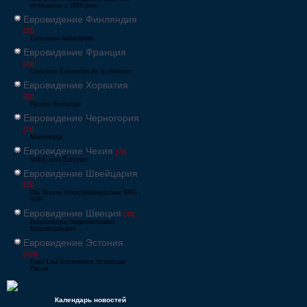
починаючи з 1956 року
Евровидение Финляндия
[33]
Eurovision laulukilpailu
Евровидение Франция
[49]
Concours Eurovision de la chanson
Евровидение Хорватия
[22]
Pjesma Eurovizije
Евровидение Черногория
[21]
Montevizija
Евровидение Чехия
[26]
Velká cena Eurovize
Евровидение Швейцария
[35]
Die Grosse Entscheidungsshow SRG
SSR
Евровидение Швеция
[48]
Eurovisionsschlagerfestivalen
Melodifestivalen
Евровидение Эстония
[226]
Eesti Laul Eurovisioon Эстонская
Песня
Календарь новостей