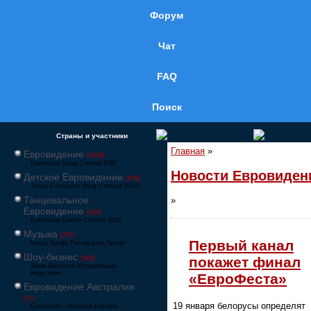
Форум
Чат
FAQ
Поиск
Страны и участники
Главная
»
Евровидение
[1858]
Eurovision Song Contest ESC
Новости Евровиден
Детское Евровидение
[878]
Junior Eurovision Song Contest JESC
Танцевальное
»
Евровидение
[106]
Eurovision Dance Contest EDC
Музыка
[257]
Первый канал
Music Songs Поп-музыка Песни
Шоу-бизнес
покажет финал
[564]
Show Business Музыкальная
индустрия
«ЕвроФеста»
Евровидение Австралия
[17]
19 января белорусы определят
Eurovision – Australia Decides