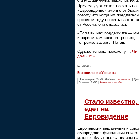
у них – неплохие шансы на побе
Причем, дуэт хотел поехать на
«Евровидение» именно от Украи
потому что когда им предлагали
прошлом году поехать на этот к
от России, они отказались.
«Если вы нас поддержите — мы
и порвем там всех на тряпье», 
то громко заверял Потап.
Однако теперь, похоже, у
...
Чит
дальше »
Категория:
Евровидение Украина
| Просмотров: 2490 | Добавил:
eurovision
| Дат
| Рейтинг: 0.0/0 |
Комментарии (0)
Стало известно,
едет на
Евровидение
Европейский вещательный союз
обнародовал финальный список 
которые будут представлены на