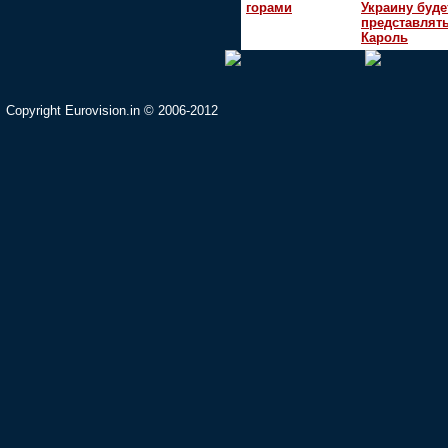
горами
Украину буде
представлять
Кароль
Copyright Eurovision.in © 2006-2012