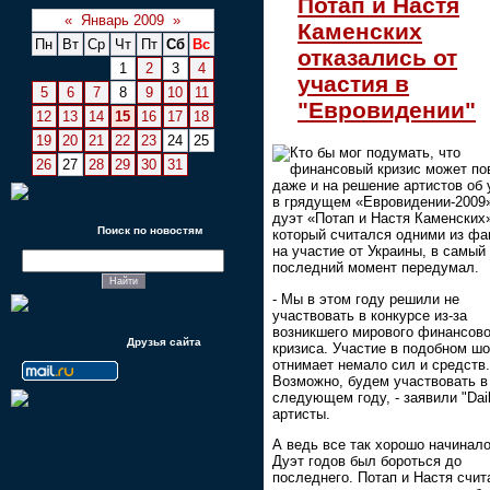
Потап и Настя
«
Январь 2009
»
Каменских
Пн
Вт
Ср
Чт
Пт
Сб
Вс
отказались от
1
2
3
4
участия в
5
6
7
8
9
10
11
"Евровидении"
12
13
14
15
16
17
18
19
20
21
22
23
24
25
Кто бы мог подумать, что
26
27
28
29
30
31
финансовый кризис может по
даже и на решение артистов об 
в грядущем «Евровидении-2009»
дуэт «Потап и Настя Каменских
Поиск по новостям
который считался одними из фа
на участие от Украины, в самый
последний момент передумал.
- Мы в этом году решили не
участвовать в конкурсе из-за
возникшего мирового финансово
Друзья сайта
кризиса. Участие в подобном ш
отнимает немало сил и средств.
Возможно, будем участвовать в
следующем году, - заявили "Dai
артисты.
А ведь все так хорошо начинало
Дуэт годов был бороться до
последнего. Потап и Настя счит