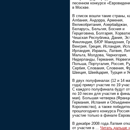
песенном конкурсе «Евровидени
в Москве.
В список вошли такие страны, к
Албания, Андорра, Армения,
Великобритания, Азербайджан,
Беларусь, Бельгия, Босния и
Герцеговина, Болгария, Хорвати
Чешская Республика, Дания, Эс
Финляндия, БЮР Македония, Гр
Венгрия, Греция, Исландия, Исп
Ирландия, Израиль, Латвия, Лит
Мальта, Молдова, Черногория,
Нидерланды, Германия, Норвеги
Польша, Португалия, Россия, Р
Сербия, Словакия, Словения, Ф
Швеция, Швейцария, Турция и У
В двух полуфиналах (12 и 14 м
года) примут участие по 19 учас
С каждого полуфинала будут о
по 10 песен для участия в фина
мая). Большая четверка (Франци
Германия, Испания и Объедине
Королевство), а также победите
прошлогоднего конкурса Россия
участие только в финале Евров
В декабре 2008 года Латвия отк
от участия в
...
Читать дальше 