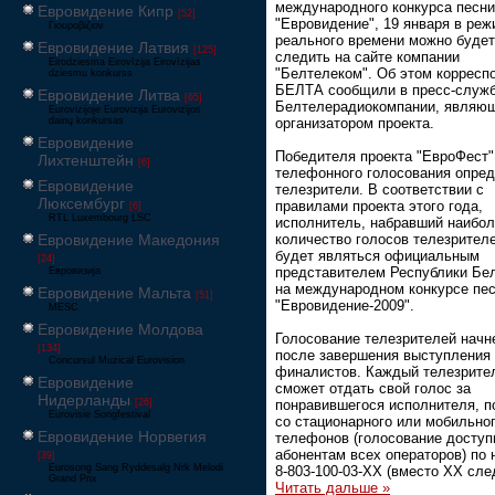
международного конкурса песни
Евровидение Кипр
[52]
"Евровидение", 19 января в ре
Γιουροβίζιον
реального времени можно будет
Евровидение Латвия
[125]
следить на сайте компании
Eirodziesma Eirovīzija Eirovīzijas
"Белтелеком". Об этом корресп
dziesmu konkurss
БЕЛТА сообщили в пресс-служ
Евровидение Литва
[65]
Белтелерадиокомпании, являю
Eurovizijoje Eurovizija Eurovizijos
dainų konkursas
организатором проекта.
Евровидение
Победителя проекта "ЕвроФест"
Лихтенштейн
[6]
телефонного голосования опре
Евровидение
телезрители. В соответствии с
Люксембург
правилами проекта этого года,
[6]
RTL Luxembourg LSC
исполнитель, набравший наибо
Евровидение Македония
количество голосов телезрителе
будет являться официальным
[24]
представителем Республики Бе
Евровизија
на международном конкурсе пе
Евровидение Мальта
[51]
"Евровидение-2009".
MESC
Евровидение Молдова
Голосование телезрителей начн
[134]
после завершения выступления
Concursul Muzical Eurovision
финалистов. Каждый телезрите
Евровидение
сможет отдать свой голос за
Нидерланды
[26]
понравившегося исполнителя, п
Eurovisie Songfestival
со стационарного или мобильно
Евровидение Норвегия
телефонов (голосование доступ
абонентам всех операторов) по
[39]
Eurosong Sang Ryddesalg Nrk Melodi
8-803-100-03-ХХ (вместо ХХ сл
Grand Prix
Читать дальше »