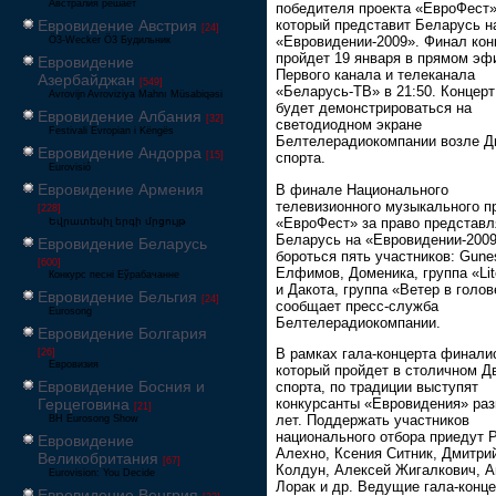
Австралия решает
победителя проекта «ЕвроФест»
Евровидение Австрия
который представит Беларусь н
[24]
«Евровидении-2009». Финал кон
Ö3-Wecker Ö3 Будильник
пройдет 19 января в прямом эф
Евровидение
Первого канала и телеканала
Азербайджан
[549]
«Беларусь-ТВ» в 21:50. Концерт
Avrovijn Avroviziya Mahnı Müsabiqəsi
будет демонстрироваться на
Евровидение Албания
[32]
светодиодном экране
Festivali Evropian i Këngës
Белтелерадиокомпании возле Д
Евровидение Андорра
[15]
спорта.
Eurovisió
Евровидение Армения
В финале Национального
телевизионного музыкального п
[228]
«ЕвроФест» за право представл
Եվրատեսիլ երգի մրցույթ
Беларусь на «Евровидении-2009
Евровидение Беларусь
бороться пять участников: Gune
[600]
Елфимов, Доменика, группа «Li
Конкурс песні Еўрабачанне
и Дакота, группа «Ветер в голов
Евровидение Бельгия
[24]
сообщает пресс-служба
Eurosong
Белтелерадиокомпании.
Евровидение Болгария
В рамках гала-концерта финали
[26]
Евровизия
который пройдет в столичном Д
Евровидение Босния и
спорта, по традиции выступят
конкурсанты «Евровидения» ра
Герцеговина
[21]
лет. Поддержать участников
BH Eurosong Show
национального отбора приедут 
Евровидение
Алехно, Ксения Ситник, Дмитри
Великобритания
[67]
Колдун, Алексей Жигалкович, А
Eurovision: You Decide
Лорак и др. Ведущие гала-конце
Евровидение Венгрия