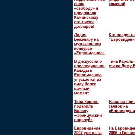
свою
камерой
«свободу» я
предлагала
Каминскому
сто тысяч
долларов!
Лидия
Кто поедет н
Беженару на
"Евровидени
музыкальном
конкурсе
«Евровидение»
В дискуссии о
Тина Кароль 
присоединении
съела Диму 
Канады к
Евровидению
упускается из
виду более
важный
момент
Тина Кароль
Начался при
подарила
заявок на
Билану
«Евровидени
«французский
поцелуй»
Евровидение
На Евровиде
2007 уже не за
2006 в Греци