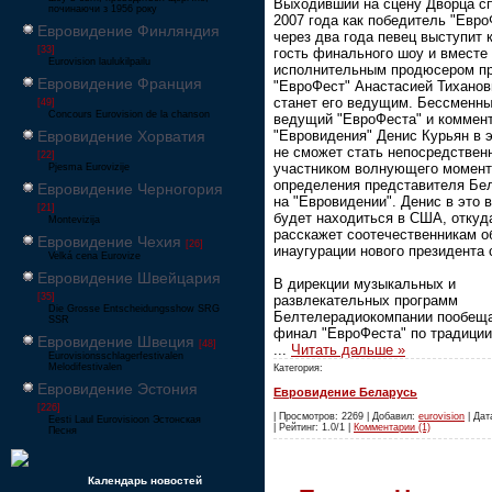
Выходивший на сцену Дворца сп
починаючи з 1956 року
2007 года как победитель "Евро
Евровидение Финляндия
через два года певец выступит 
[33]
гость финального шоу и вместе
Eurovision laulukilpailu
исполнительным продюсером пр
Евровидение Франция
"ЕвроФест" Анастасией Тиханов
станет его ведущим. Бессменн
[49]
Concours Eurovision de la chanson
ведущий "ЕвроФеста" и коммен
Евровидение Хорватия
"Евровидения" Денис Курьян в э
не сможет стать непосредстве
[22]
участником волнующего момент
Pjesma Eurovizije
определения представителя Бе
Евровидение Черногория
на "Евровидении". Денис в это 
[21]
будет находиться в США, откуд
Montevizija
расскажет соотечественникам о
Евровидение Чехия
[26]
инаугурации нового президента 
Velká cena Eurovize
Евровидение Швейцария
В дирекции музыкальных и
[35]
развлекательных программ
Die Grosse Entscheidungsshow SRG
Белтелерадиокомпании пообеща
SSR
финал "ЕвроФеста" по традиции
Евровидение Швеция
[48]
...
Читать дальше »
Eurovisionsschlagerfestivalen
Melodifestivalen
Категория:
Евровидение Эстония
Евровидение Беларусь
[226]
| Просмотров: 2269 | Добавил:
eurovision
| Дат
Eesti Laul Eurovisioon Эстонская
| Рейтинг: 1.0/1 |
Комментарии (1)
Песня
Календарь новостей