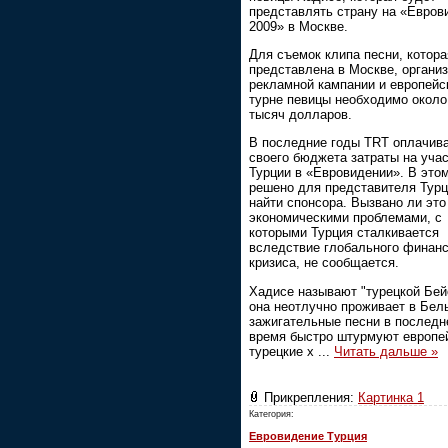
представлять страну на «Евров
2009» в Москве.
Для съемок клипа песни, котора
представлена в Москве, органи
рекламной кампании и европейс
турне певицы необходимо около
тысяч долларов.
В последние годы TRT оплачива
своего бюджета затраты на уча
Турции в «Евровидении». В этом
решено для представителя Тур
найти спонсора. Вызвано ли это
экономическими проблемами, с
которыми Турция сталкивается
вследствие глобального финанс
кризиса, не сообщается.
Хадисе называют "турецкой Бей
она неотлучно проживает в Бель
зажигательные песни в последн
время быстро штурмуют европе
турецкие х
...
Читать дальше »
Прикрепления:
Картинка 1
Категория:
Евровидение Турция