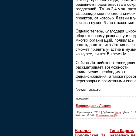
решением правительства о сок
госдотаций LTV на 2,4 млн. лато
«Евровидение» попало в список
проектов, от которых Латвии в 
кризиса нужно было отказаться.
Однако теперь, благодаря широ
общественному резонансу и по
многих организаций, появилась
надежда на то, что Латвия все-т
сможет принять участие в музы
конкурсе, пишет Biznews.lv.
Сейчас Латвийское телевидени
рассматривает возможности
привлечения необходимого
финансирования, а также прово
переговоры с возможными спон
Newsmusic.ru
Категория:
Евровидение Латвия
| Просмотров: 2113 | Добавил:
Inga
| Дата: 15.0
Рейтинг: 0.0/0 |
Комментарии (0)
Наталья
Тина Кароль
Подольская: За
разделась пе