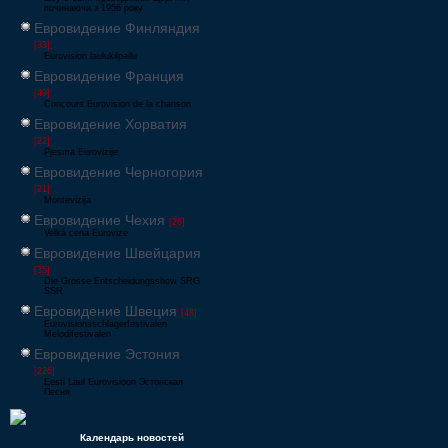
починаючи з 1956 року
Евровидение Финляндия
[33]
Eurovision laulukilpailu
Евровидение Франция
[49]
Concours Eurovision de la chanson
Евровидение Хорватия
[22]
Pjesma Eurovizije
Евровидение Черногория
[21]
Montevizija
Евровидение Чехия
[26]
Velká cena Eurovize
Евровидение Швейцария
[35]
Die Grosse Entscheidungsshow SRG
SSR
Евровидение Швеция
[48]
Eurovisionsschlagerfestivalen
Melodifestivalen
Евровидение Эстония
[226]
Eesti Laul Eurovisioon Эстонская
Песня
Календарь новостей