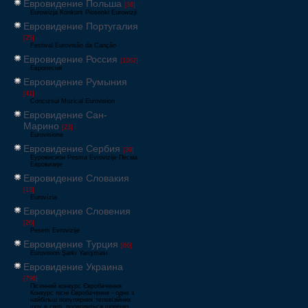
Евровидение Польша
[36]
Eurowizja Konkurs Piosenki Eurowizji
Евровидение Португалия
[25]
Festival Eurovisão da Canção
Евровидение Россия
[1062]
Европесня
Евровидение Румыния
[41]
Concursul Muzical Eurovision
Евровидение Сан-
Марино
[23]
Eurovisione
Евровидение Сербия
[39]
Еуровисион Pesma Evrovizije Песма
Евровизије
Евровидение Словакия
[13]
Eurovízia
Евровидение Словения
[26]
Pesem Evrovizije
Евровидение Турция
[66]
Eurovision Şarkı Yarışması
Евровидение Украина
[796]
Пісенний конкурс Євробачення
Конкурс пісні Євробачення - одне з
найбільш популярних телевізійних
шоу в світі, проводиться щорічно,