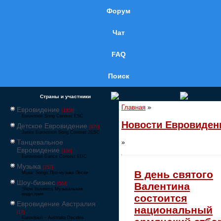
Форум
Чат
FAQ
Поиск
Страны и участники
Главная
»
Евровидение
[1858]
Eurovision Song Contest ESC
Новости Евровиден
Детское Евровидение
[878]
Junior Eurovision Song Contest JESC
Танцевальное
»
Евровидение
[106]
Eurovision Dance Contest EDC
Музыка
[257]
В день святого
Music Songs Поп-музыка Песни
Шоу-бизнес
Валентина
[564]
Show Business Музыкальная
индустрия
состоится
Евровидение Австралия
национальный
[17]
Eurovision – Australia Decides