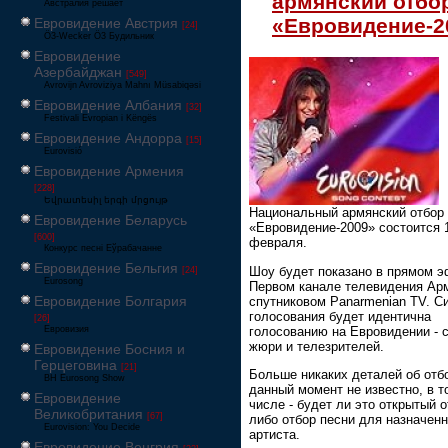
армянский отбо
Австралия решает
«Евровидение-2
Евровидение Австрия
[24]
Ö3-Wecker Ö3 Будильник
Евровидение
Азербайджан
[549]
Avrovijn Avroviziya Mahnı Müsabiqəsi
Евровидение Албания
[32]
Festivali Evropian i Këngës
Евровидение Андорра
[15]
Eurovisió
Евровидение Армения
[228]
Եվրատեսիլ երգի մրցույթ
Национальный армянский отбор
Евровидение Беларусь
«Евровидение-2009» состоится 
[600]
февраля.
Конкурс песні Еўрабачанне
Евровидение Бельгия
Шоу будет показано в прямом э
[24]
Eurosong
Первом канале телевидения Ар
Евровидение Болгария
спутниковом Panarmenian TV. С
голосования будет идентична
[26]
голосованию на Евровидении - 
Евровизия
жюри и телезрителей.
Евровидение Босния и
Герцеговина
[21]
Больше никаких деталей об отб
BH Eurosong Show
данный момент не известно, в т
Евровидение
числе - будет ли это открытый о
Великобритания
[67]
либо отбор песни для назначенн
Eurovision: You Decide
артиста.
Евровидение Венгрия