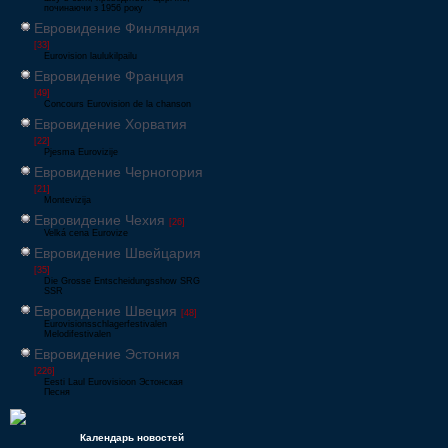
починаючи з 1956 року
Евровидение Финляндия
[33]
Eurovision laulukilpailu
Евровидение Франция
[49]
Concours Eurovision de la chanson
Евровидение Хорватия
[22]
Pjesma Eurovizije
Евровидение Черногория
[21]
Montevizija
Евровидение Чехия
[26]
Velká cena Eurovize
Евровидение Швейцария
[35]
Die Grosse Entscheidungsshow SRG
SSR
Евровидение Швеция
[48]
Eurovisionsschlagerfestivalen
Melodifestivalen
Евровидение Эстония
[226]
Eesti Laul Eurovisioon Эстонская
Песня
Календарь новостей