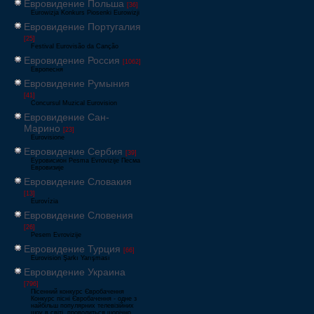
Евровидение Польша
[36]
Eurowizja Konkurs Piosenki Eurowizji
Евровидение Португалия
[25]
Festival Eurovisão da Canção
Евровидение Россия
[1062]
Европесня
Евровидение Румыния
[41]
Concursul Muzical Eurovision
Евровидение Сан-
Марино
[23]
Eurovisione
Евровидение Сербия
[39]
Еуровисион Pesma Evrovizije Песма
Евровизије
Евровидение Словакия
[13]
Eurovízia
Евровидение Словения
[26]
Pesem Evrovizije
Евровидение Турция
[66]
Eurovision Şarkı Yarışması
Евровидение Украина
[796]
Пісенний конкурс Євробачення
Конкурс пісні Євробачення - одне з
найбільш популярних телевізійних
шоу в світі, проводиться щорічно,