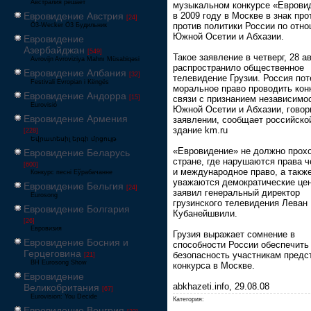
Австралия решает
музыкальном конкурсе «Еврови
Евровидение Австрия
в 2009 году в Москве в знак про
[24]
против политики России по отн
Ö3-Wecker Ö3 Будильник
Южной Осетии и Абхазии.
Евровидение
Азербайджан
[549]
Такое заявление в четверг, 28 ав
Avrovijn Avroviziya Mahnı Müsabiqəsi
распространило общественное
Евровидение Албания
[32]
телевидение Грузии. Россия по
Festivali Evropian i Këngës
моральное право проводить кон
Евровидение Андорра
[15]
связи с признанием независимо
Eurovisió
Южной Осетии и Абхазии, говор
Евровидение Армения
заявлении, сообщает российско
здание km.ru
[228]
Եվրատեսիլ երգի մրցույթ
«Евровидение» не должно прохо
Евровидение Беларусь
стране, где нарушаются права 
[600]
и международное право, а такж
Конкурс песні Еўрабачанне
уважаются демократические цен
Евровидение Бельгия
[24]
заявил генеральный директор
Eurosong
грузинского телевидения Леван
Евровидение Болгария
Кубанейшвили.
[26]
Евровизия
Грузия выражает сомнение в
Евровидение Босния и
способности России обеспечить
Герцеговина
безопасность участникам предс
[21]
BH Eurosong Show
конкурса в Москве.
Евровидение
abkhazeti.info, 29.08.08
Великобритания
[67]
Eurovision: You Decide
Категория:
Евровидение Венгрия