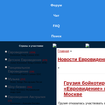
Форум
Чат
FAQ
Поиск
Страны и участники
Главная
»
Евровидение
[1858]
Eurovision Song Contest ESC
Новости Евровиден
Детское Евровидение
[878]
Junior Eurovision Song Contest JESC
Танцевальное
»
Евровидение
[106]
Eurovision Dance Contest EDC
Музыка
[257]
Грузия бойкотир
Music Songs Поп-музыка Песни
Шоу-бизнес
«Евровидение» 
[564]
Show Business Музыкальная
индустрия
Москве
Евровидение Австралия
[17]
Грузия отказалась участвовать 
Eurovision – Australia Decides