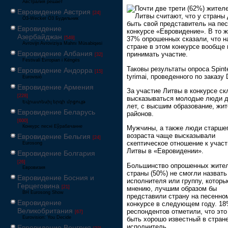
Австралия решает
Почти две трети (62%) жител
Евровидение Австрия
[24]
Литвы считают, что у страны
Ö3-Wecker Ö3 Будильник
быть свой представитель на пе
Евровидение
конкурсе «Евровидение». В то 
Азербайджан
[549]
37% опрошенных сказали, что 
Avrovijn Avroviziya Mahnı Müsabiqəsi
стране в этом конкурсе вообще 
Евровидение Албания
принимать участие.
[32]
Festivali Evropian i Këngës
Таковы результаты опроса Spint
Евровидение Андорра
[15]
tyrimai, проведенного по заказу 
Eurovisió
Евровидение Армения
За участие Литвы в конкурсе с
[228]
высказываться молодые люди д
Եվրատեսիլ երգի մրցույթ
лет, с высшим образование, жи
Евровидение Беларусь
районов.
[600]
Конкурс песні Еўрабачанне
Мужчины, а также люди старше
возраста чаще высказывали
Евровидение Бельгия
[24]
скептическое отношение к учас
Eurosong
Литвы в «Евровидении».
Евровидение Болгария
[26]
Большинство опрошенных жите
Евровизия
страны (50%) не смогли назвать
Евровидение Босния и
исполнителя или группу, которы
Герцеговина
[21]
мнению, лучшим образом бы
BH Eurosong Show
представили страну на песенно
Евровидение
конкурсе в следующем году. 1
Великобритания
респондентов отметили, что эт
[67]
Eurovision: You Decide
быть хорошо известный в стран
исполнитель.
Евровидение Венгрия