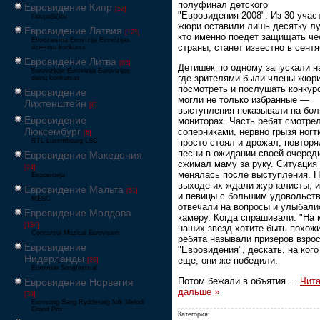
полуфинал детского
Евровидение Кипр
[52]
"Евровидения-2008". Из 30 учас
Γιουροβίζιον
жюри оставили лишь десятку лу
Евровидение Латвия
[125]
кто именно поедет защищать че
Eirodziesma Eirovīzija Eirovīzijas
страны, станет известно в сентя
dziesmu konkurss
Евровидение Литва
[65]
Детишек по одному запускали на
Eurovizijoje Eurovizija Eurovizijos
где зрителями были члены жюри
dainų konkursas
посмотреть и послушать конкур
Евровидение
могли не только избранные —
Лихтенштейн
[6]
выступления показывали на бо
Евровидение
мониторах. Часть ребят смотрел
Люксембург
соперниками, нервно грызя ногти
[6]
RTL Luxembourg LSC
просто стоял и дрожал, повторя
песни в ожидании своей очереди
Евровидение Македония
сжимал маму за руку. Ситуация
[24]
менялась после выступления. 
Евровизија
выходе их ждали журналисты, и
Евровидение Мальта
[51]
и певицы с большим удовольст
MESC
отвечали на вопросы и улыбали
Евровидение Молдова
камеру. Когда спрашивали: "На к
[134]
наших звезд хотите быть похож
Concursul Muzical Eurovision
ребята называли призеров взро
Евровидение
"Евровидения", дескать, на кого
Нидерланды
еще, они же победили.
[26]
Eurovisie Songfestival
Потом бежали в объятия
...
Чита
Евровидение Норвегия
дальше »
[39]
Eurosong Sang Ryddesalg Nrk Melodi
Grand Prix
Категория: