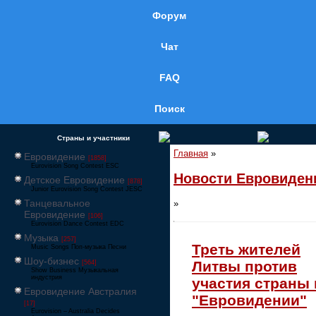
Форум
Чат
FAQ
Поиск
Страны и участники
Главная
»
Евровидение
[1858]
Eurovision Song Contest ESC
Новости Евровиден
Детское Евровидение
[878]
Junior Eurovision Song Contest JESC
Танцевальное
»
Евровидение
[106]
Eurovision Dance Contest EDC
Музыка
[257]
Треть жителей
Music Songs Поп-музыка Песни
Шоу-бизнес
Литвы против
[564]
Show Business Музыкальная
индустрия
участия страны 
Евровидение Австралия
"Евровидении"
[17]
Eurovision – Australia Decides