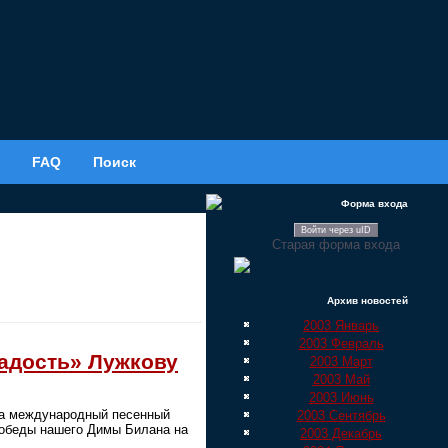
FAQ
Поиск
Форма входа
Войти через uID
Старая форма входа
Архив новостей
2003 Январь
2003 Февраль
радость» Лужкову
2003 Март
2003 Май
2003 Июнь
ода международный песенный
2003 Сентябрь
победы нашего Димы Билана на
2003 Декабрь