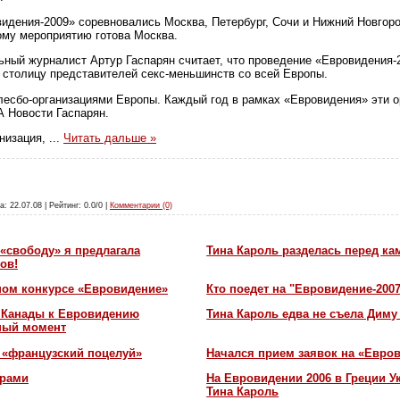
видения-2009» соревновались Москва, Петербург, Сочи и Нижний Новгоро
тому мероприятию готова Москва.
ный журналист Артур Гаспарян считает, что проведение «Евровидения-
 столицу представителей секс-меньшинств со всей Европы.
и лесбо-организациями Европы. Каждый год в рамках «Евровидения» эти о
А Новости Гаспарян.
анизация,
...
Читать дальше »
а: 22.07.08 | Рейтинг: 0.0/0 |
Комментарии (0)
«свободу» я предлагала
Тина Кароль разделась перед ка
ов!
ном конкурсе «Евровидение»
Кто поедет на "Евровидение-200
и Канады к Евровидению
Тина Кароль едва не съела Диму
жный момент
 «французский поцелуй»
Начался прием заявок на «Евров
орами
На Евровидении 2006 в Греции У
Тина Кароль