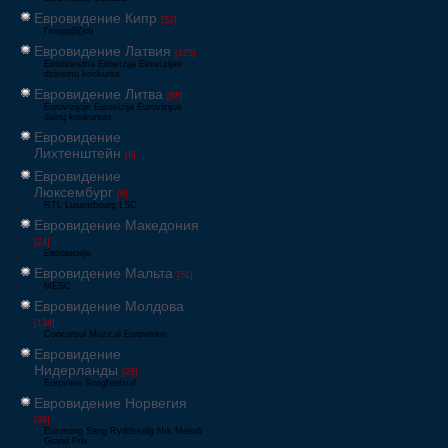
Евровидение Кипр
[52]
Γιουροβίζιον
Евровидение Латвия
[125]
Eirodziesma Eirovīzija Eirovīzijas
dziesmu konkurss
Евровидение Литва
[65]
Eurovizijoje Eurovizija Eurovizijos
dainų konkursas
Евровидение
Лихтенштейн
[6]
Евровидение
Люксембург
[6]
RTL Luxembourg LSC
Евровидение Македония
[24]
Евровизија
Евровидение Мальта
[51]
MESC
Евровидение Молдова
[134]
Concursul Muzical Eurovision
Евровидение
Нидерланды
[26]
Eurovisie Songfestival
Евровидение Норвегия
[39]
Eurosong Sang Ryddesalg Nrk Melodi
Grand Prix