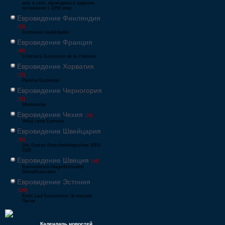
шоу в світі, проводиться щорічно,
починаючи з 1956 року
Евровидение Финляндия
[33]
Eurovision laulukilpailu
Евровидение Франция
[49]
Concours Eurovision de la chanson
Евровидение Хорватия
[22]
Pjesma Eurovizije
Евровидение Черногория
[21]
Montevizija
Евровидение Чехия
[26]
Velká cena Eurovize
Евровидение Швейцария
[35]
Die Grosse Entscheidungsshow SRG
SSR
Евровидение Швеция
[48]
Eurovisionsschlagerfestivalen
Melodifestivalen
Евровидение Эстония
[226]
Eesti Laul Eurovisioon Эстонская
Песня
Календарь новостей