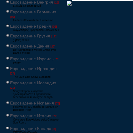
Евровидение Венгрия
[22]
Eurovíziós Dalfesztivá
Евровидение Германия
[80]
Liederwettbewerb der Eurovision
Евровидение Греция
[52]
Διαγωνισμός Τραγουδιού Ευρώεικονα
Евровидение Грузия
[122]
ევროვიზიის
Евровидение Дания
[29]
Det Europæiske Melodi Grand Prix
Dansk Melodi
Евровидение Израиль
[71]
‏אירוויזיון
Евровидение Ирландия
[27]
The Late Late Show Eurosong
Евровидение Исландия
[21]
Söngvakeppni evrópskra
sjónvarpsstöðva Европейский
телевизионный конкурс певцов
Евровидение Испания
[79]
Festival de la Canción de Eurovisión
Benidorm Fest
Евровидение Италия
[27]
Concorso Eurovisione della Canzone
San Remo
Евровидение Канада
[3]
CBC/Radio-Canada