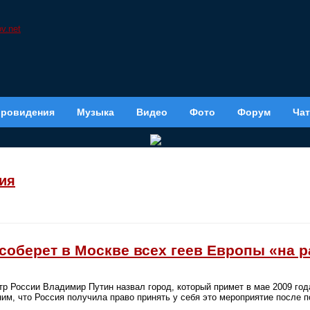
вровидения
Музыка
Видео
Фото
Форум
Чат
ия
соберет в Москве всех геев Европы «на 
тр России Владимир Путин назвал город, который примет в мае 2009 г
им, что Россия получила право принять у себя это мероприятие после 
.