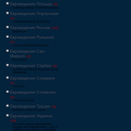
Евровидение Польша
[36]
Eurowizja Konkurs Piosenki Eurowizji
Евровидение Португалия
[25]
Festival Eurovisão da Canção
Евровидение Россия
[1062]
Европесня
Евровидение Румыния
[41]
Concursul Muzical Eurovision
Евровидение Сан-
Марино
[23]
Eurovisione
Евровидение Сербия
[39]
Еуровисион Pesma Evrovizije Песма
Евровизије
Евровидение Словакия
[13]
Eurovízia
Евровидение Словения
[26]
Pesem Evrovizije
Евровидение Турция
[66]
Eurovision Şarkı Yarışması
Евровидение Украина
[796]
Пісенний конкурс Євробачення
Конкурс пісні Євробачення - одне з
найбільш популярних телевізійних