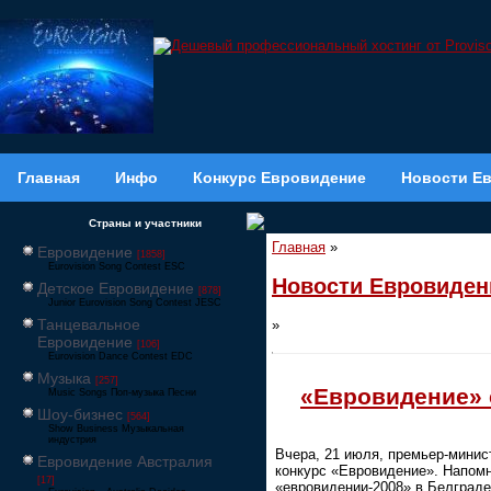
Главная
Инфо
Конкурс Евровидение
Новости Е
Страны и участники
Главная
»
Евровидение
[1858]
Eurovision Song Contest ESC
Новости Евровиден
Детское Евровидение
[878]
Junior Eurovision Song Contest JESC
Танцевальное
»
Евровидение
[106]
Eurovision Dance Contest EDC
Музыка
[257]
«Евровидение» 
Music Songs Поп-музыка Песни
Шоу-бизнес
[564]
Show Business Музыкальная
индустрия
Вчера, 21 июля, премьер-минис
Евровидение Австралия
конкурс «Евровидение». Напомн
[17]
«евровидении-2008» в Белграде