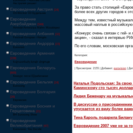
Eurovision – Australia Decides
Австралия решает
За право стать столицей «Евро
Евровидение Австрия
[24]
более всех других городов к э
Ö3-Wecker Ö3 Будильник
Евровидение
Между тем, известный музыкаль
Азербайджан
массовый наплыв в российскую
[549]
Avrovijn Avroviziya Mahnı Müsabiqəsi
«Конкурс очень связан с гей- 
Евровидение Албания
[32]
акции», - сказал в интервью РИ
Festivali Evropian i Këngës
Евровидение Андорра
[15]
По его словам, московская орг
Eurovisió
Евровидение Армения
Категория:
[228]
Евровидение
Եվրատեսիլ երգի մրցույթ
Евровидение Беларусь
| Просмотров: 2155 | Добавил:
eurovision
| Дат
[600]
Конкурс песні Еўрабачанне
Евровидение Бельгия
Наталья Подольская: За свою 
[24]
Eurosong
Каминскому сто тысяч доллар
Евровидение Болгария
Лидия Беженару на музыкаль
[26]
Евровизия
В дискуссии о присоединени
Евровидение Босния и
упускается из виду более ва
Герцеговина
[21]
BH Eurosong Show
Тина Кароль подарила Билану
Евровидение
Великобритания
Евровидение 2007 уже не за г
[67]
Eurovision: You Decide