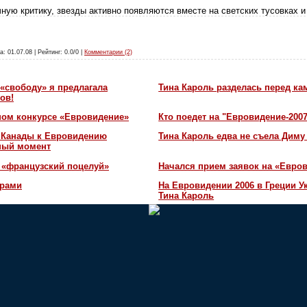
ную критику, звезды активно появляются вместе на светских тусовках 
а: 01.07.08 | Рейтинг: 0.0/0 |
Комментарии (2)
«свободу» я предлагала
Тина Кароль разделась перед ка
ов!
ном конкурсе «Евровидение»
Кто поедет на "Евровидение-200
и Канады к Евровидению
Тина Кароль едва не съела Диму
жный момент
 «французский поцелуй»
Начался прием заявок на «Евров
орами
На Евровидении 2006 в Греции У
Тина Кароль