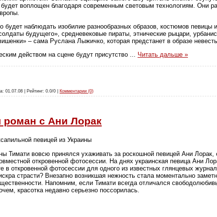
й будет воплощен благодаря современным световым технологиям. Они р
вропы.
о будет наблюдать изобилие разнообразных образов, костюмов певицы и
солдаты будущего», средневековые пираты, этнические рыцари, урбанис
 вишенки» – сама Руслана Лыжичко, которая предстанет в образе невест
еским действом на сцене будут присутство
...
Читать дальше »
а: 01.07.08 | Рейтинг: 0.0/0 |
Комментарии (0)
л роман с Ани Лорак
сапильной певицей из Украины
ны Тимати вовсю принялся ухаживать за роскошной певицей Ани Лорак,
овместной откровенной фотосессии. На днях украинская певица Ани Лор
е в откровенной фотосессии для одного из известных глянцевых журнало
искра страсти? Внезапно возникшая нежность стала моментально замет
щественности. Напомним, если Тимати всегда отличался свободолюбивы
очем, красотка недавно серьезно поссорилась.