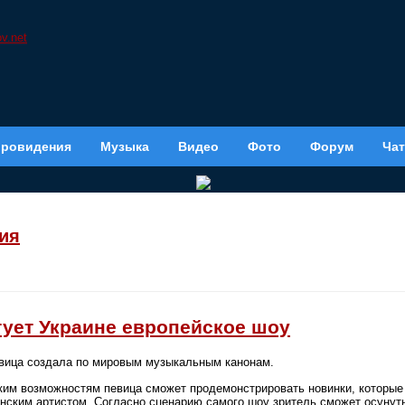
вровидения
Музыка
Видео
Фото
Форум
Чат
ия
тует Украине европейское шоу
евица создала по мировым музыкальным канонам.
им возможностям певица сможет продемонстрировать новинки, которые 
инским артистом. Согласно сценарию самого шоу зритель сможет осуну