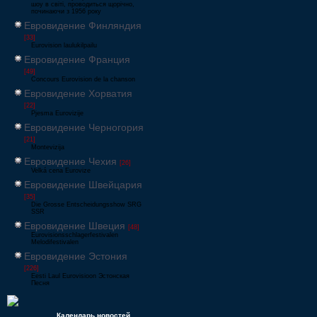
шоу в світі, проводиться щорічно,
починаючи з 1956 року
Евровидение Финляндия
[33]
Eurovision laulukilpailu
Евровидение Франция
[49]
Concours Eurovision de la chanson
Евровидение Хорватия
[22]
Pjesma Eurovizije
Евровидение Черногория
[21]
Montevizija
Евровидение Чехия
[26]
Velká cena Eurovize
Евровидение Швейцария
[35]
Die Grosse Entscheidungsshow SRG
SSR
Евровидение Швеция
[48]
Eurovisionsschlagerfestivalen
Melodifestivalen
Евровидение Эстония
[226]
Eesti Laul Eurovisioon Эстонская
Песня
Календарь новостей