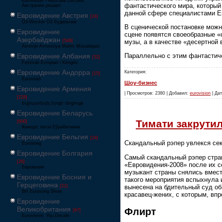
Eurovision – Australia Decides
фантастического мира, которы
Австралия решает
данной сфере специалистами Е
Евровидение Австрия
[24]
Ö3-Wecker Ö3 Будильник
В сценической постановке можн
Евровидение
сцене появятся своеобразные «
Азербайджан
музы, а в качестве «десертной
[549]
Avrovijn Avroviziya Mahnı Müsabiqəsi
Евровидение Албания
Параллельно с этим фантастич
[32]
Festivali Evropian i Këngës
Евровидение Андорра
Категория:
[15]
Eurovisió
Шоу-бизнес
Евровидение Армения
| Просмотров: 2380 | Добавил:
eurovision
| Дат
[228]
Եվրատեսիլ երգի մրցույթ
Евровидение Беларусь
Тимати закрути
[600]
Конкурс песні Еўрабачанне
Евровидение Бельгия
[24]
Скандальный рэпер увлекся сек
Eurosong
Евровидение Болгария
Самый скандальный рэпер стра
[26]
«Евровидения-2008» после их с
Евровизия
музыкант страны снялись вмест
Евровидение Босния и
такого мероприятия вспыхнула 
Герцеговина
вынесена на бдительный суд об
[21]
BH Eurosong Show
красавец-жених, с которым, впр
Евровидение
Великобритания
Флирт
[67]
Eurovision: You Decide