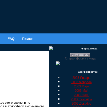
FAQ
Поиск
Форма входа
Войти через uID
Старая форма входа
Архив новостей
2003 Январь
2003 Февраль
2003 Март
2003 Май
2003 Июнь
2003 Сентябрь
до этого времени не
2003 Декабрь
ться в атмосферу выдуманного