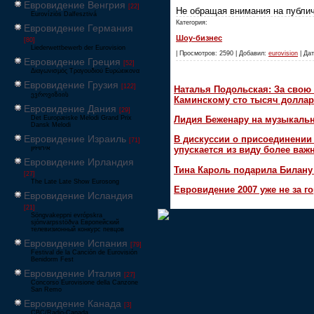
Евровидение Венгрия
[22]
Не обращая внимания на публич
Eurovíziós Dalfesztivá
Категория:
Евровидение Германия
Шоу-бизнес
[80]
Liederwettbewerb der Eurovision
| Просмотров: 2590 | Добавил:
eurovision
| Дат
Евровидение Греция
[52]
Διαγωνισμός Τραγουδιού Ευρώεικονα
Евровидение Грузия
[122]
Наталья Подольская: За свою 
ევროვიზიის
Каминскому сто тысяч доллар
Евровидение Дания
[29]
Det Europæiske Melodi Grand Prix
Лидия Беженару на музыкаль
Dansk Melodi
Евровидение Израиль
В дискуссии о присоединени
[71]
‏אירוויזיון
упускается из виду более ва
Евровидение Ирландия
Тина Кароль подарила Билану
[27]
The Late Late Show Eurosong
Евровидение 2007 уже не за г
Евровидение Исландия
[21]
Söngvakeppni evrópskra
sjónvarpsstöðva Европейский
телевизионный конкурс певцов
Евровидение Испания
[79]
Festival de la Canción de Eurovisión
Benidorm Fest
Евровидение Италия
[27]
Concorso Eurovisione della Canzone
San Remo
Евровидение Канада
[3]
CBC/Radio-Canada