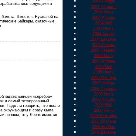
2004 Январь
азрабатывались ведущими в
2004 Февраль
2004 Март
 балета. Вместе с Русланой на
2004 Апрель
тические байкеры, сказочные
2004 Май
ы.
2004 Июль
2004 Август
2004 Декабрь
2005 Январь
2005 Февраль
2005 Март
2005 Апрель
2005 Май
2005 Июль
2005 Октябрь
2005 Ноябрь
2006 Февраль
2006 Март
 обладательницей «серебра»
2006 Апрель
ак и самый татуированный
2006 Май
в. Надо ли говорить, что после
на окружающим и сразу была
2006 Июнь
м нравом, то у Лорак имеется
2006 Сентябрь
2006 Октябрь
2006 Ноябрь
2006 Декабрь