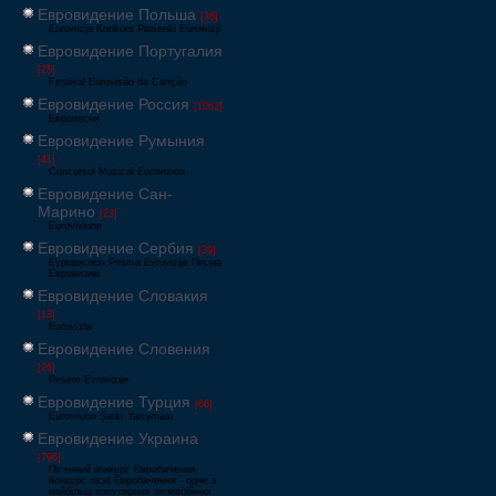
Евровидение Польша
[36]
Eurowizja Konkurs Piosenki Eurowizji
Евровидение Португалия
[25]
Festival Eurovisão da Canção
Евровидение Россия
[1062]
Европесня
Евровидение Румыния
[41]
Concursul Muzical Eurovision
Евровидение Сан-
Марино
[23]
Eurovisione
Евровидение Сербия
[39]
Еуровисион Pesma Evrovizije Песма
Евровизије
Евровидение Словакия
[13]
Eurovízia
Евровидение Словения
[26]
Pesem Evrovizije
Евровидение Турция
[66]
Eurovision Şarkı Yarışması
Евровидение Украина
[796]
Пісенний конкурс Євробачення
Конкурс пісні Євробачення - одне з
найбільш популярних телевізійних