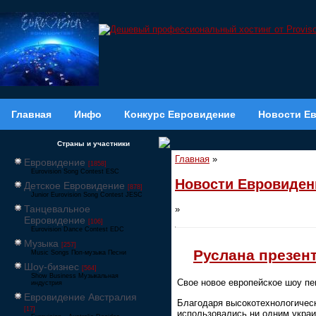
Главная
Инфо
Конкурс Евровидение
Новости Е
Страны и участники
Главная
»
Евровидение
[1858]
Eurovision Song Contest ESC
Новости Евровиден
Детское Евровидение
[878]
Junior Eurovision Song Contest JESC
Танцевальное
»
Евровидение
[106]
Eurovision Dance Contest EDC
Музыка
[257]
Руслана презен
Music Songs Поп-музыка Песни
Шоу-бизнес
[564]
Show Business Музыкальная
Свое новое европейское шоу п
индустрия
Евровидение Австралия
Благодаря высокотехнологическ
[17]
использовались ни одним укра