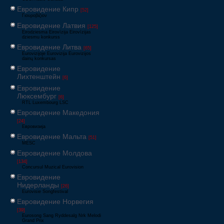
Евровидение Кипр
[52]
Γιουροβίζιον
Евровидение Латвия
[125]
Eirodziesma Eirovīzija Eirovīzijas
dziesmu konkurss
Евровидение Литва
[65]
Eurovizijoje Eurovizija Eurovizijos
dainų konkursas
Евровидение
Лихтенштейн
[6]
Евровидение
Люксембург
[6]
RTL Luxembourg LSC
Евровидение Македония
[24]
Евровизија
Евровидение Мальта
[51]
MESC
Евровидение Молдова
[134]
Concursul Muzical Eurovision
Евровидение
Нидерланды
[26]
Eurovisie Songfestival
Евровидение Норвегия
[39]
Eurosong Sang Ryddesalg Nrk Melodi
Grand Prix