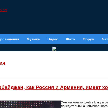
вровидения
Музыка
Видео
Фото
Форум
Чат
ия
рбайджан, как Россия и Армения, имеет 
Уже несколько дней в Баку в р
победительница национального