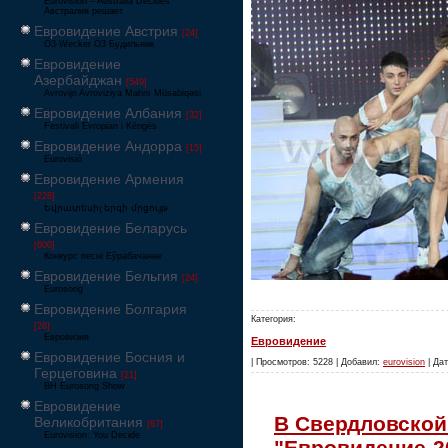
Eurovision – Australia Decides
Австралия решает
Евровидение Австрия
[24]
Ö3-Wecker Ö3 Будильник
Евровидение
Азербайджан
[549]
Avrovijn Avroviziya Mahnı Müsabiqəsi
Евровидение Албания
[32]
Festivali Evropian i Këngës
Евровидение Андорра
[15]
Eurovisió
Евровидение Армения
[228]
Եվրատեսիլ երգի մրցույթ
Евровидение Беларусь
[600]
Конкурс песні Еўрабачанне
Евровидение Бельгия
[24]
Eurosong
Евровидение Болгария
Категория:
[26]
Евровизия
Евровидение
Евровидение Босния и
| Просмотров: 5228 | Добавил:
eurovision
| Дат
Герцеговина
[21]
BH Eurosong Show
Евровидение
В Свердловской
Великобритания
[67]
Eurovision: You Decide
"Евровидение-2