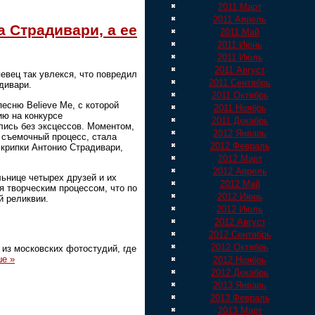
2011 Март
2011 Апрель
 Страдивари, а ее
2011 Май
2011 Июнь
2011 Июль
2011 Август
евец так увлекся, что повредил
2011 Сентябрь
дивари.
2011 Октябрь
есню Believe Me, с которой
2011 Ноябрь
ию на конкурсе
2011 Декабрь
лись без эксцессов. Моментом,
2012 Январь
й съемочный процесс, стала
2012 Февраль
крипки Антонио Страдивари,
2012 Март
2012 Апрель
льнице четырех друзей и их
2012 Май
я творческим процессом, что по
2012 Июнь
й реликвии.
2012 Июль
2012 Август
2012 Сентябрь
2012 Октябрь
 из московских фотостудий, где
ше »
2012 Ноябрь
2012 Декабрь
2013 Январь
2013 Февраль
2013 Март