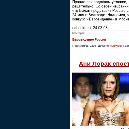
Правда при подобном условии, 
решительно. Со своей избранни
что Билан представит Россию с
24 мая в Белграде. Надеемся, 
конкурс «Евровидение» в Москв
echoekb.ru, 24.03.08
Категория:
Евровидение Россия
| Просмотров: 2216 | Добавил:
eurovision
| Дат
Ани Лорак споет