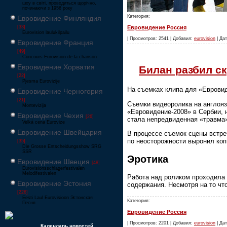
шоу в світі, проводиться щорічно,
починаючи з 1956 року
Категория:
Евровидение Финляндия
[33]
Евровидение Россия
Eurovision laulukilpailu
| Просмотров: 2541 | Добавил:
eurovision
| Дат
Евровидение Франция
[49]
Concours Eurovision de la chanson
Евровидение Хорватия
Билан разбил с
[22]
Pjesma Eurovizije
На съемках клипа для «Евровид
Евровидение Черногория
[21]
Съемки видеоролика на англояз
Montevizija
«Евровидение-2008» в Сербии, 
Евровидение Чехия
[26]
стала непредвиденная «травма»
Velká cena Eurovize
Евровидение Швейцария
В процессе съемок cцены встре
по неосторожности выронил коп
[35]
Die Grosse Entscheidungsshow SRG
SSR
Эротика
Евровидение Швеция
[48]
Eurovisionsschlagerfestivalen
Melodifestivalen
Работа над роликом проходила 
Евровидение Эстония
содержания. Несмотря на то чт
[226]
Eesti Laul Eurovisioon Эстонская
Категория:
Песня
Евровидение Россия
| Просмотров: 2201 | Добавил:
eurovision
| Дат
Календарь новостей