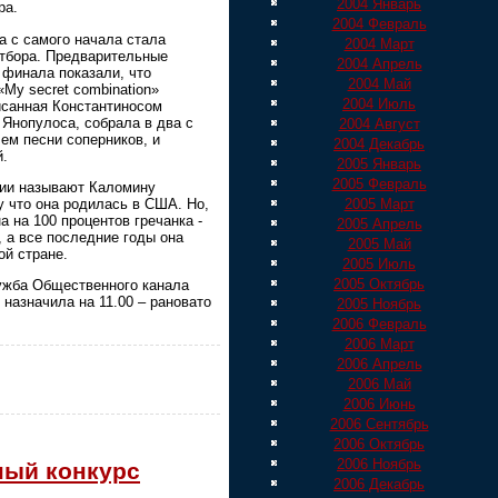
2004 Январь
ра.
2004 Февраль
а с самого начала стала
2004 Март
отбора. Предварительные
2004 Апрель
 финала показали, что
2004 Май
Μy secret combination»
2004 Июль
исанная Константиносом
Янопулоса, собрала в два с
2004 Август
ем песни соперников, и
2004 Декабрь
й.
2005 Январь
2005 Февраль
ии называют Каломину
у что она родилась в США. Но,
2005 Март
а на 100 процентов гречанка -
2005 Апрель
, а все последние годы она
2005 Май
ой стране.
2005 Июль
2005 Октябрь
ужба Общественного канала
назначила на 11.00 – рановато
2005 Ноябрь
2006 Февраль
2006 Март
2006 Апрель
2006 Май
2006 Июнь
2006 Сентябрь
2006 Октябрь
2006 Ноябрь
ный конкурс
2006 Декабрь