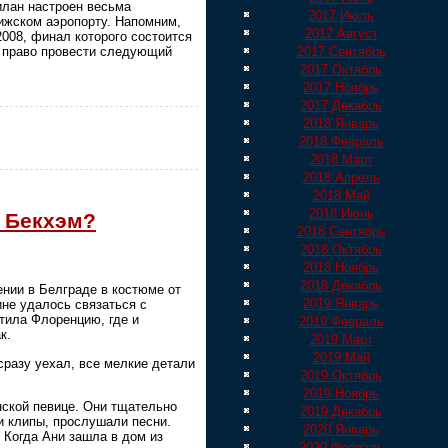
илан настроен весьма
2017 Июль
ижском аэропорту. Напомним,
2017 Август
008, финал которого состоится
2017 Сентябрь
т право провести следующий
2017 Октябрь
2017 Ноябрь
2017 Декабрь
2018 Январь
2018 Февраль
2018 Март
2018 Апрель
2018 Май
2018 Июнь
я Бекхэм?
2018 Сентябрь
2018 Октябрь
2018 Ноябрь
2018 Декабрь
нии в Белграде в костюме от
2019 Январь
ине удалось связаться с
тила Флоренцию, где и
2019 Февраль
к.
2019 Март
2019 Май
сразу уехал, все мелкие детали
2019 Октябрь
2019 Ноябрь
нской певице. Они тщательно
2019 Декабрь
ли клипы, прослушали песни.
2020 Январь
 Когда Ани зашла в дом из
2020 Февраль