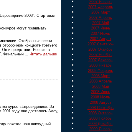
2007 Январь
2007 Февраль
2007 Март
Евровидение-2008". Стартовал
2007 Апрель
2007 Май
конкурсе могут принимать
2007 Июнь
2007 Июль
2007 Август
омпозиции. Отобранные песни
2007 Сентябрь
в отборочном концерте третьего
2007 Октябрь
. Он и представит Россию в
8". Финальный
...
Читать дальше
2007 Ноябрь
2007 Декабрь
2008 Январь
2008 Февраль
2008 Март
2008 Апрель
2008 Май
2008 Июнь
2008 Июль
2008 Август
а конкурсе «Евровидение». За
2008 Сентябрь
 2001 году оно досталось Алсу,
2008 Октябрь
2008 Ноябрь
2008 Декабрь
году показал наш наихудший
2009 Январь