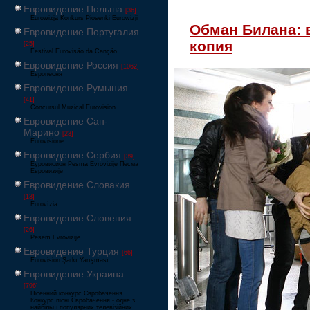
Евровидение Польша
[36]
Eurowizja Konkurs Piosenki Eurowizji
Обман Билана: в
Евровидение Португалия
копия
[25]
Festival Eurovisão da Canção
Евровидение Россия
[1062]
Европесня
Евровидение Румыния
[41]
Concursul Muzical Eurovision
Евровидение Сан-
Марино
[23]
Eurovisione
Евровидение Сербия
[39]
Еуровисион Pesma Evrovizije Песма
Евровизије
Евровидение Словакия
[13]
Eurovízia
Евровидение Словения
[26]
Pesem Evrovizije
Евровидение Турция
[66]
Eurovision Şarkı Yarışması
Евровидение Украина
[796]
Пісенний конкурс Євробачення
Конкурс пісні Євробачення - одне з
найбільш популярних телевізійних