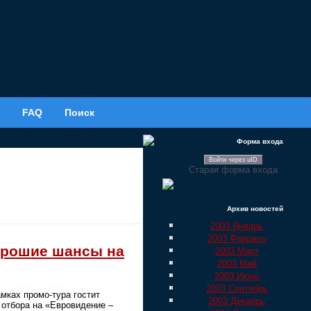
FAQ
Поиск
Форма входа
Войти через uID
Старая форма входа
Архив новостей
2003 Январь
2003 Февраль
хорошие шансы на
2003 Март
2003 Май
2003 Июнь
2003 Сентябрь
амках промо-тура гостит
2003 Декабрь
 отбора на «Евровидение –