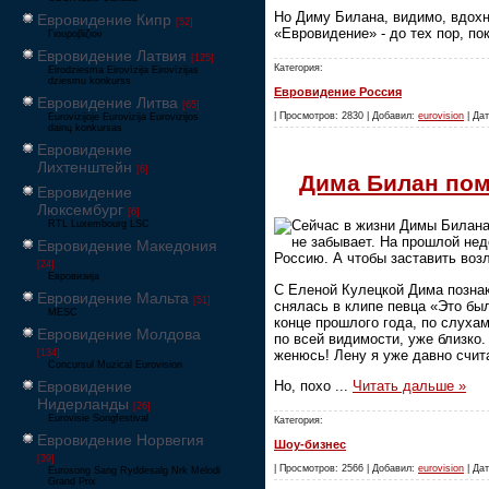
Но Диму Билана, видимо, вдохно
Евровидение Кипр
[52]
«Евровидение» - до тех пор, по
Γιουροβίζιον
Евровидение Латвия
[125]
Категория:
Eirodziesma Eirovīzija Eirovīzijas
dziesmu konkurss
Евровидение Россия
Евровидение Литва
[65]
| Просмотров: 2830 | Добавил:
eurovision
| Дат
Eurovizijoje Eurovizija Eurovizijos
dainų konkursas
Евровидение
Лихтенштейн
[6]
Дима Билан по
Евровидение
Люксембург
[6]
Сейчас в жизни Димы Билана 
RTL Luxembourg LSC
не забывает. На прошлой нед
Евровидение Македония
Россию. А чтобы заставить воз
[24]
Евровизија
С Еленой Кулецкой Дима познак
Евровидение Мальта
[51]
снялась в клипе певца «Это бы
MESC
конце прошлого года, по слуха
Евровидение Молдова
по всей видимости, уже близко
женюсь! Лену я уже давно счит
[134]
Concursul Muzical Eurovision
Но, похо
...
Читать дальше »
Евровидение
Нидерланды
[26]
Eurovisie Songfestival
Категория:
Евровидение Норвегия
Шоу-бизнес
[39]
| Просмотров: 2566 | Добавил:
eurovision
| Дат
Eurosong Sang Ryddesalg Nrk Melodi
Grand Prix