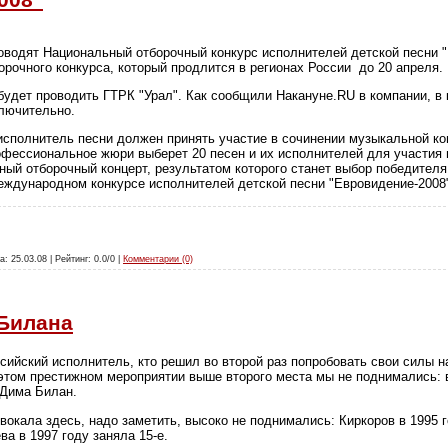
оводят Национальный отборочный конкурс исполнителей детской песни "
орочного конкурса, который продлится в регионах России до 20 апреля.
будет проводить ГТРК "Урал". Как сообщили Накануне.RU в компании, в 
ключительно.
исполнитель песни должен принять участие в сочинении музыкальной к
рофессиональное жюри выберет 20 песен и их исполнителей для участия 
ный отборочный концерт, результатом которого станет выбор победителя
международном конкурсе исполнителей детской песни "Евровидение-200
а: 25.03.08 | Рейтинг: 0.0/0 |
Комментарии (0)
Билана
сийский исполнитель, кто решил во второй раз попробовать свои силы н
 этом престижном мероприятии выше второго места мы не поднимались: в
 Дима Билан.
вокала здесь, надо заметить, высоко не поднимались: Киркоров в 1995 
ева в 1997 году заняла 15-е.