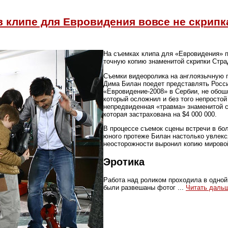
 клипе для Евровидения вовсе не скрипка
На съемках клипа для «Евровидения» п
точную копию знаменитой скрипки Стра
Съемки видеоролика на англоязычную п
Дима Билан поедет представлять Росс
«Евровидение-2008» в Сербии, не обош
который осложнил и без того непросто
непредвиденная «травма» знаменитой с
которая застрахована на $4 000 000.
В процессе съемок cцены встречи в бо
юного протеже Билан настолько увлекс
неосторожности выронил копию мирово
Эротика
Работа над роликом проходила в одной
были развешаны фотог
...
Читать даль