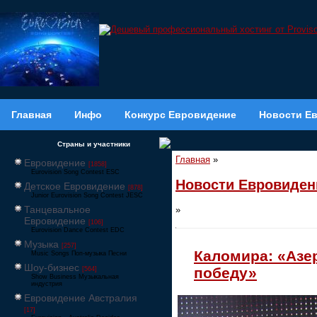
Главная
Инфо
Конкурс Евровидение
Новости Е
Страны и участники
Главная
»
Евровидение
[1858]
Eurovision Song Contest ESC
Новости Евровиден
Детское Евровидение
[878]
Junior Eurovision Song Contest JESC
Танцевальное
»
Евровидение
[106]
Eurovision Dance Contest EDC
Музыка
[257]
Каломира: «Азе
Music Songs Поп-музыка Песни
Шоу-бизнес
победу»
[564]
Show Business Музыкальная
индустрия
Евровидение Австралия
[17]