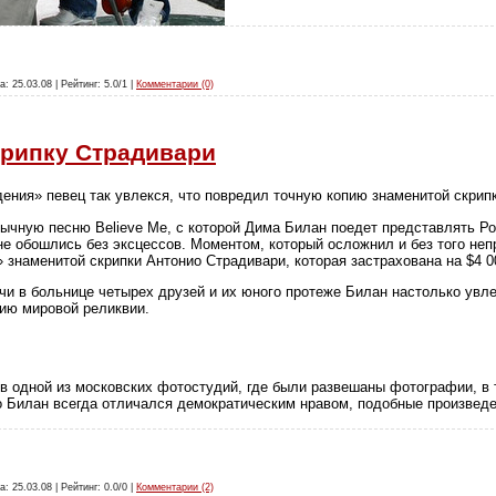
а: 25.03.08 | Рейтинг: 5.0/1 |
Комментарии (0)
крипку Cтрадивари
ения» певец так увлекся, что повредил точную копию знаменитой скрип
ычную песню Believe Me, с которой Дима Билан поедет представлять Ро
не обошлись без эксцессов. Моментом, который осложнил и без того не
 знаменитой скрипки Антонио Страдивари, которая застрахована на $4 0
чи в больнице четырех друзей и их юного протеже Билан настолько увле
ию мировой реликвии.
в одной из московских фотостудий, где были развешаны фотографии, в 
о Билан всегда отличался демократическим нравом, подобные произвед
а: 25.03.08 | Рейтинг: 0.0/0 |
Комментарии (2)