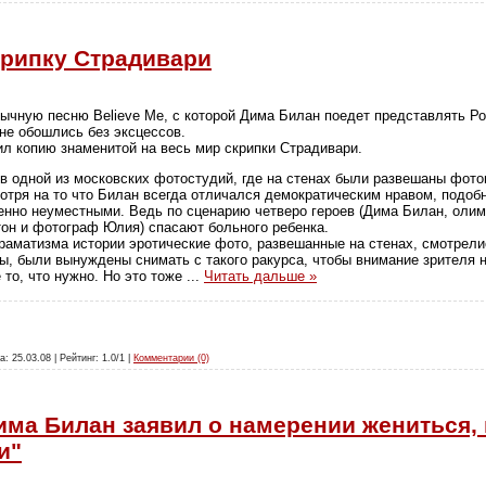
крипку Страдивари
ычную песню Believe Me, с которой Дима Билан поедет представлять Ро
не обошлись без эксцессов.
ил копию знаменитой на весь мир скрипки Страдивари.
в одной из московских фотостудий, где на стенах были развешаны фото
отря на то что Билан всегда отличался демократическим нравом, подоб
нно неуместными. Ведь по сценарию четверо героев (Дима Билан, олим
он и фотограф Юлия) спасают больного ребенка.
драматизма истории эротические фото, развешанные на стенах, смотре
ы, были вынуждены снимать с такого ракурса, чтобы внимание зрителя н
е то, что нужно. Но это тоже
...
Читать дальше »
а: 25.03.08 | Рейтинг: 1.0/1 |
Комментарии (0)
има Билан заявил о намерении жениться,
и"