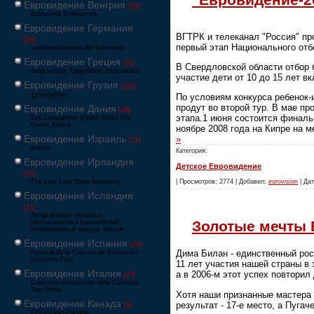
Евровидение Венгрия
[22]
Eurovíziós Dalfesztivá
Евровидение Германия
ВГТРК и телеканал "Россия" пр
[80]
первый этап Национального отб
Liederwettbewerb der Eurovision
Евровидение Греция
[52]
В Свердловской области отбор 
Διαγωνισμός Τραγουδιού Ευρώεικονα
участие дети от 10 до 15 лет в
Евровидение Грузия
[122]
ევროვიზიის
По условиям конкурса ребенок-
продут во второй тур. В мае п
Евровидение Дания
[29]
этапа.1 июня состоится финаль
Det Europæiske Melodi Grand Prix
Dansk Melodi
ноябре 2008 года на Кипре на 
Евровидение Израиль
»
[71]
‏אירוויזיון
Категория:
Евровидение Ирландия
Детское Евровидение
[27]
The Late Late Show Eurosong
| Просмотров: 2774 | Добавил:
eurovision
| Дат
Евровидение Исландия
[21]
Söngvakeppni evrópskra
Золотые мечты 
sjónvarpsstöðva Европейский
телевизионный конкурс певцов
Евровидение Испания
[79]
Дима Билан - единственный рос
Festival de la Canción de Eurovisión
Benidorm Fest
11 лет участия нашей страны в
Евровидение Италия
а в 2006-м этот успех повторил
[27]
Concorso Eurovisione della Canzone
San Remo
Хотя наши признанные мастера 
Евровидение Канада
результат - 17-е место, а Пугач
[3]
CBC/Radio-Canada