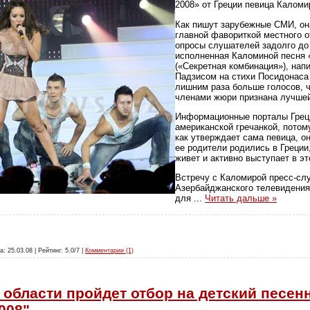
2008» от Греции певица Каломи
Как пишут зарубежные СМИ, он
главной фавориткой местного 
опросы слушателей задолго до
исполненная Каломиной песня «
(«Секретная комбинация»), нап
Падзисом на стихи Посидонаса 
лишним раза больше голосов, ч
членами жюри признана лучше
Информационные порталы Грец
американской гречанкой, потом
как утверждает сама певица, он
ее родители родились в Греции
живет и активно выступает в эт
Встречу с Каломирой пресс-сл
Азербайджанского телевидения 
для
...
Читать дальше »
а: 25.03.08 | Рейтинг: 5.0/7 |
Комментарии (1)
 области пройдет отбор на детский песен
008"