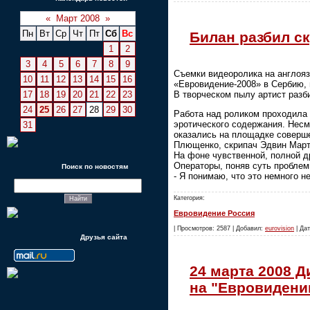
«
Март 2008
»
Пн
Вт
Ср
Чт
Пт
Сб
Вс
Билан разбил с
1
2
3
4
5
6
7
8
9
Съемки видеоролика на англояз
10
11
12
13
14
15
16
«Евровидение-2008» в Сербию, 
В творческом пылу артист разб
17
18
19
20
21
22
23
24
25
26
27
28
29
30
Работа над роликом проходила 
эротического содержания. Несм
31
оказались на площадке соверше
Плющенко, скрипач Эдвин Март
На фоне чувственной, полной 
Операторы, поняв суть проблем
Поиск по новостям
- Я понимаю, что это немного н
Категория:
Евровидение Россия
| Просмотров: 2587 | Добавил:
eurovision
| Дат
Друзья сайта
24 марта 2008 Д
на "Евровидени