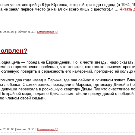
вил успех австрийца Юдо Юргенса, который три года подряд (в 1964, 19
ка не занял первое место (а начал он всего лишь с шестого).<
...
Читать 
а: 25.03.08 | Рейтинг: 5.0/1 |
Комментарии (0)
молвлен?
одна цель — победа на Евровидении. Но, к чести звезды, надо сказать, 
еле он торжественно пообещал, что женится, как только привезет прест
любленную поверить в серьезность его намерений, преподнес ей кольцо 
омился два года назад в Париже, где она сейчас в основном живет. Вп
ла любовь». Съемки ролика проходили в Марокко, где между Димой и Ле
м девушка переехала в роскошную квартиру Димы. Так что счастливое л
. По крайней мере, недавно Дима заявил: «Если приеду домой с победой 
аю членом своей семьи».
а: 25.03.08 | Рейтинг: 3.0/1 |
Комментарии (0)