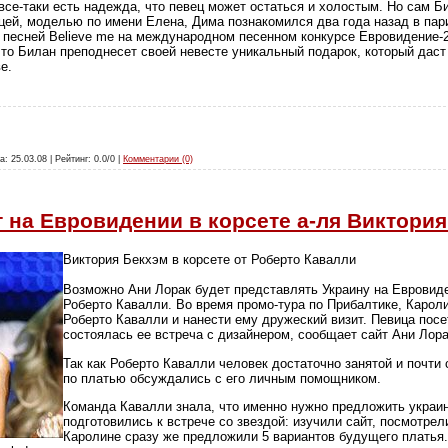
все-таки есть надежда, что певец может остаться и холостым. Но сам Б
цей, моделью по имени Елена, Дима познакомился два года назад в пар
 песней Believe me на международном песенном конкурсе Евровидение-2
что Билан преподнесет своей невесте уникальный подарок, который дас
е.
а: 25.03.08 | Рейтинг: 0.0/0 |
Комментарии (0)
 на Евровидении в корсете а-ля Виктори
Виктория Бекхэм в корсете от Роберто Кавалли
Возможно Ани Лорак будет представлять Украину на Евровиде
Роберто Кавалли. Во время промо-тура по Прибалтике, Карол
Роберто Кавалли и нанести ему дружеский визит. Певица посе
состоялась ее встреча с дизайнером, сообщает сайт Ани Лора
Так как Роберто Кавалли человек достаточно занятой и почти 
по платью обсуждались с его личным помощником.
Команда Кавалли знала, что именно нужно предложить украи
подготовились к встрече со звездой: изучили сайт, посмотре
Каролине сразу же предложили 5 вариантов будущего платья.