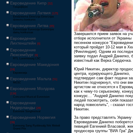
Евровидение Кипр
[52]
Γιουροβίζιον
Евровидение Латвия
[125]
Eirodziesma Eirovīzija Eirovīzijas
dziesmu konkurss
Евровидение Литва
[65]
Eurovizijoje Eurovizija Eurovizijos
dainų konkursas
Завершился прием заявок на уч
Евровидение
отборе исполнителя от Украины 
песенном конкурсе "Евровидени
Лихтенштейн
[6]
который пройдет 10-12 мая в Хе
Евровидение
(Финляндия). Одним из последн
Люксембург
[6]
заявку подал Андрей Данилко, 
RTL Luxembourg LSC
известный как Верка Сердючка.
Евровидение Македония
Юрий Никитин, директор продюс
[24]
центра, курирующего Данилко,
Евровизија
подтвердил сам факт подачи за
Евровидение Мальта
[51]
Никитин подчеркнул, что они вм
MESC
артистом не относятся к Евров
Евровидение Молдова
как к чему-то серьезному, конку
[134]
конкурс… "Андрей Данилко поед
Concursul Muzical Eurovision
людей посмотреть, себя показат
Евровидение
народ повеселить", - сказал гос
Нидерланды
[26]
Никитин.
Eurovisie Songfestival
Евровидение Норвегия
За право представлять Украину 
Евровидении Данилко поборется
[39]
певицей Евгенией Власовой, же
Eurosong Sang Ryddesalg Nrk Melodi
Grand Prix
продюсера группы "ВИА Гра" Д