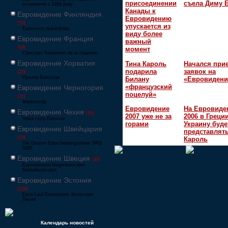
присоединении
съела Диму 
починаючи з 1956 року
Канады к
Евровидение Финляндия
Евровидению
[33]
упускается из
Eurovision laulukilpailu
виду более
Евровидение Франция
важный
[49]
момент
Concours Eurovision de la chanson
Евровидение Хорватия
Тина Кароль
Начался при
подарила
заявок на
[22]
Pjesma Eurovizije
Билану
«Евровидени
«французский
Евровидение Черногория
поцелуй»
[21]
Montevizija
Евровидение
На Евровиде
Евровидение Чехия
[26]
2007 уже не за
2006 в Греци
Velká cena Eurovize
горами
Украину буде
Евровидение Швейцария
представлять
[35]
Кароль
Die Grosse Entscheidungsshow SRG
SSR
Евровидение Швеция
[48]
Eurovisionsschlagerfestivalen
Melodifestivalen
Евровидение Эстония
[226]
Eesti Laul Eurovisioon Эстонская
Песня
Календарь новостей