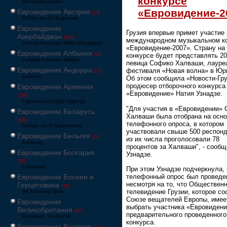
конкурсе
Австралия решает
«Евровидение-2
Евровидение Австрия
[24]
Ö3-Wecker Ö3 Будильник
Евровидение
Грузия впервые примет участие 
Азербайджан
[549]
международном музыкальном к
Avrovijn Avroviziya Mahnı Müsabiqəsi
«Евровидение-2007». Страну на
Евровидение Албания
[32]
конкурсе будет представлять 20
Festivali Evropian i Këngës
певица Софико Халваши, лауре
Евровидение Андорра
фестиваля «Новая волна» в Юр
[15]
Eurovisió
Об этом сообщила «Новости-Гр
продюсер отборочного конкурса
Евровидение Армения
«Евровидение» Натия Узнадзе.
[228]
Եվրատեսիլ երգի մրցույթ
"Для участия в «Евровидении»
Евровидение Беларусь
Халваши была отобрана на осн
[600]
телефонного опроса, в котором
Конкурс песні Еўрабачанне
участвовали свыше 500 респонд
Евровидение Бельгия
[24]
из их числа проголосовали 78
Eurosong
процентов за Халваши", - сооб
Евровидение Болгария
Узнадзе.
[26]
Евровизия
При этом Узнадзе подчеркнула, 
телефонный опрос был проведе
Евровидение Босния и
несмотря на то, что Обществен
Герцеговина
[21]
телевидение Грузии, которое со
BH Eurosong Show
Союзе вещателей Европы, имее
Евровидение
выбрать участника «Евровидени
Великобритания
[67]
предварительного проведенного
Eurovision: You Decide
конкурса.
Евровидение Венгрия