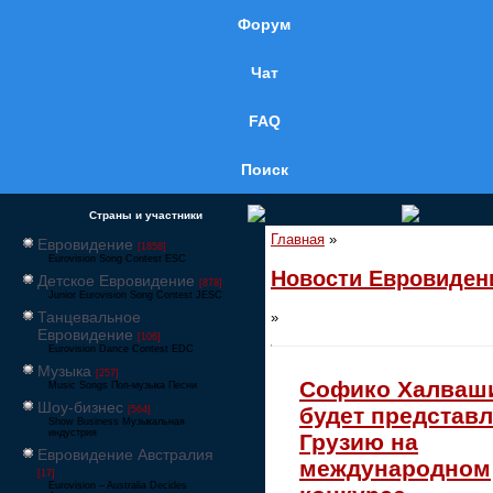
Форум
Чат
FAQ
Поиск
Страны и участники
Главная
»
Евровидение
[1858]
Eurovision Song Contest ESC
Новости Евровиден
Детское Евровидение
[878]
Junior Eurovision Song Contest JESC
Танцевальное
»
Евровидение
[106]
Eurovision Dance Contest EDC
Музыка
[257]
Софико Халваш
Music Songs Поп-музыка Песни
Шоу-бизнес
будет представл
[564]
Show Business Музыкальная
индустрия
Грузию на
Евровидение Австралия
международном
[17]
Eurovision – Australia Decides