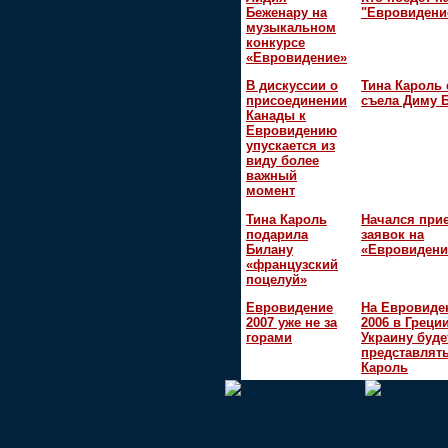
Беженару на
"Евровидени
музыкальном
конкурсе
«Евровидение»
В дискуссии о
Тина Кароль 
присоединении
съела Диму 
Канады к
Евровидению
упускается из
виду более
важный
момент
Тина Кароль
Начался при
подарила
заявок на
Билану
«Евровидени
«французский
поцелуй»
Евровидение
На Евровиде
2007 уже не за
2006 в Греци
горами
Украину буде
представлять
Кароль