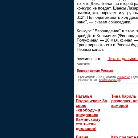
то, что Дима Билан во второй ра
конкурс не поедет. Шансы Лаза
высоки, как, впрочем, и у групп
312". Но подытоживать ход дис
рано", — сказал собеседник.
Конкурс "Евровидение" в этом г
пройдёт в Хельсинки (Финлянди
Полуфинал — 10 мая, финал — 
Транслировать его в России буд
Первый канал.
newsmusic.ru
...
Читать дальше 
Категория:
Евровидение Россия
| Просмотров: 2182 | Добавил:
eurovision
| Дат
| Рейтинг: 0.0/0 |
Комментарии (0)
Наталья
Тина Кароль
Подольская: За
разделась пе
свою
камерой
«свободу» я
предлагала
Каминскому
сто тысяч
долларов!
Лидия
Кто поедет н