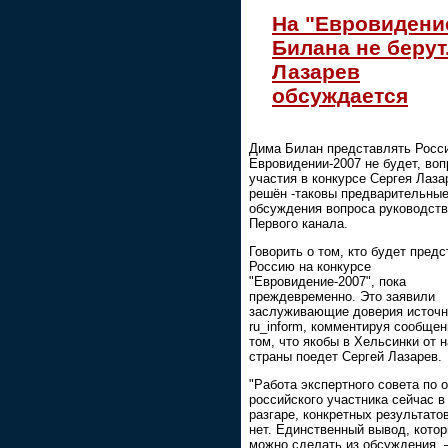
На "Евровидени
Билана не берут
Лазарев
обсуждается
Дима Билан представлять Росс
Евровидении-2007 не будет, воп
участия в конкурсе Сергея Лаза
решён -таковы предварительные
обсуждения вопроса руководст
Первого канала.
Говорить о том, кто будет пред
Россию на конкурсе
"Евровидение-2007", пока
преждевременно. Это заявили
заслуживающие доверия источн
ru_inform, комментируя сообщен
том, что якобы в Хельсинки от 
страны поедет Сергей Лазарев.
"Работа экспертного совета по 
российского участника сейчас 
разгаре, конкретных результато
нет. Единственный вывод, котор
можно сделать из обсуждения, 