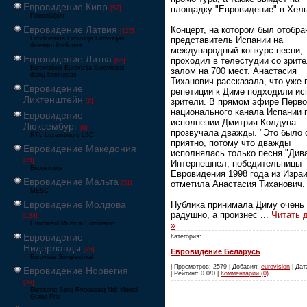
Евровидение Кипр
площадку "Евровидение" в Хель
[52]
Γιουροβίζιον
Евровидение Латвия
Концерт, на котором был отобра
[125]
Eirodziesma Eirovīzija Eirovīzijas
представитель Испании на
dziesmu konkurss
международный конкурс песни,
Евровидение Литва
проходил в телестудии со зрит
[65]
Eurovizijoje Eurovizija Eurovizijos
залом на 700 мест. Анастасия
dainų konkursas
Тиханович рассказала, что уже 
Евровидение
репетиции к Диме подходили ис
Лихтенштейн
зрители. В прямом эфире Перво
[6]
национального канала Испании 
Евровидение
исполнении Дмитрия Колдуна
Люксембург
[6]
прозвучала дважды. "Это было 
RTL Luxembourg LSC
приятно, потому что дважды
Евровидение Македония
исполнялась только песня "Див
[24]
Интернешнел, победительницы
Евровизија
Евровидения 1998 года из Израи
Евровидение Мальта
отметила Анастасия Тиханович.
[51]
MESC
Евровидение Молдова
Публика принимала Диму очень
радушно, а произнес
...
Читать 
[134]
Concursul Muzical Eurovision
»
Евровидение
Категория:
Нидерланды
[26]
Евровидение Беларусь
Eurovisie Songfestival
| Просмотров: 2579 | Добавил:
eurovision
| Дат
Евровидение Норвегия
| Рейтинг: 0.0/0 |
Комментарии (0)
[39]
Eurosong Sang Ryddesalg Nrk Melodi
Grand Prix