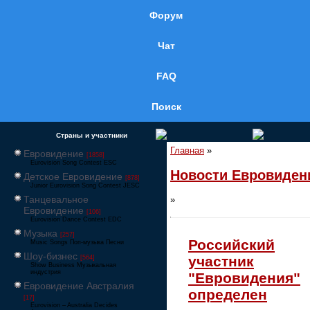
Форум
Чат
FAQ
Поиск
Страны и участники
Главная
»
Евровидение
[1858]
Eurovision Song Contest ESC
Новости Евровиден
Детское Евровидение
[878]
Junior Eurovision Song Contest JESC
Танцевальное
»
Евровидение
[106]
Eurovision Dance Contest EDC
Музыка
[257]
Российский
Music Songs Поп-музыка Песни
Шоу-бизнес
участник
[564]
Show Business Музыкальная
индустрия
"Евровидения"
Евровидение Австралия
определен
[17]
Eurovision – Australia Decides