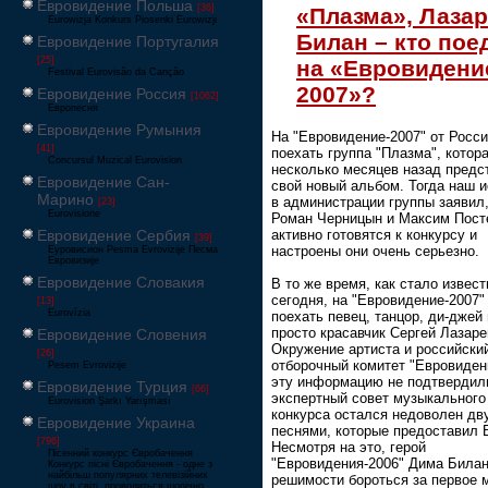
Евровидение Польша
[36]
«Плазма», Лазар
Eurowizja Konkurs Piosenki Eurowizji
Билан – кто пое
Евровидение Португалия
[25]
на «Евровидени
Festival Eurovisão da Canção
2007»?
Евровидение Россия
[1062]
Европесня
Евровидение Румыния
На "Евровидение-2007" от Росс
[41]
поехать группа "Плазма", котор
Concursul Muzical Eurovision
несколько месяцев назад предс
Евровидение Сан-
свой новый альбом. Тогда наш и
Марино
в администрации группы заявил,
[23]
Eurovisione
Роман Черницын и Максим Пос
Евровидение Сербия
активно готовятся к конкурсу и
[39]
настроены они очень серьезно.
Еуровисион Pesma Evrovizije Песма
Евровизије
Евровидение Словакия
В то же время, как стало извест
сегодня, на "Евровидение-2007"
[13]
Eurovízia
поехать певец, танцор, ди-джей 
просто красавчик Сергей Лазаре
Евровидение Словения
Окружение артиста и российски
[26]
отборочный комитет "Евровиден
Pesem Evrovizije
эту информацию не подтвердили
Евровидение Турция
[66]
экспертный совет музыкального
Eurovision Şarkı Yarışması
конкурса остался недоволен дв
Евровидение Украина
песнями, которые предоставил 
[796]
Несмотря на это, герой
Пісенний конкурс Євробачення
"Евровидения-2006" Дима Билан
Конкурс пісні Євробачення - одне з
найбільш популярних телевізійних
решимости бороться за первое 
шоу в світі, проводиться щорічно,