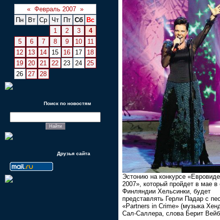
«
Февраль 2007
»
Пн
Вт
Ср
Чт
Пт
Сб
Вс
1
2
3
4
5
6
7
8
9
10
11
12
13
14
15
16
17
18
19
20
21
22
23
24
25
26
27
28
Поиск по новостям
Друзья сайта
Эстонию на конкурсе «Евровид
2007», который пройдет в мае в
Финляндии Хельсинки, будет
представлять Герли Падар с пе
«Partners in Crime» (музыка Хен
Сал-Саллера, слова Берит Вейб