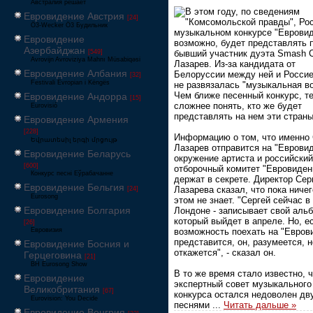
Австралия решает
В этом году, по сведениям
Евровидение Австрия
[24]
"Комсомольской правды", Ро
Ö3-Wecker Ö3 Будильник
музыкальном конкурсе "Евровид
Евровидение
возможно, будет представлять 
Азербайджан
[549]
бывший участник дуэта Smash 
Avrovijn Avroviziya Mahnı Müsabiqəsi
Лазарев. Из-за кандидата от
Евровидение Албания
Белоруссии между ней и Россие
[32]
Festivali Evropian i Këngës
не развязалась "музыкальная во
Чем ближе песенный конкурс, т
Евровидение Андорра
[15]
сложнее понять, кто же будет
Eurovisió
представлять на нем эти страны
Евровидение Армения
[228]
Информацию о том, что именно 
Եվրատեսիլ երգի մրցույթ
Лазарев отправится на "Евровид
Евровидение Беларусь
окружение артиста и российский
[600]
отборочный комитет "Евровиден
Конкурс песні Еўрабачанне
держат в секрете. Директор Сер
Евровидение Бельгия
Лазарева сказал, что пока ничег
[24]
Eurosong
этом не знает. "Сергей сейчас в
Евровидение Болгария
Лондоне - записывает свой аль
который выйдет в апреле. Но, е
[26]
Евровизия
возможность поехать на "Евров
представится, он, разумеется, н
Евровидение Босния и
откажется", - сказал он.
Герцеговина
[21]
BH Eurosong Show
В то же время стало известно, 
Евровидение
экспертный совет музыкального
Великобритания
[67]
конкурса остался недоволен дв
Eurovision: You Decide
песнями
...
Читать дальше »
Евровидение Венгрия