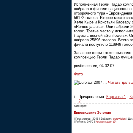
Исполненная Герли Падар комп
набрала в финале национально
отборочного тура «Евровидения
56172 голоса. Второе место зан
Хеле Кыре и Кристьян Касеару 
«Romeo ja Julia». Они набрали 
голос. Третье место у исполни
Лауры с песней «Sunflowers». О
набрала 25896 голосов. Всего в
финала поступило 118949 голос
Запасное жюри также признало
композицию Герли Падар лучше
postimees.ee, 04.02.07
Фото
...
Читать дальш
Прикрепления:
Картинка 1
·
К
2
Категория:
Евровидение Эстония
| Просмотров: 3043 | Добавил:
eurovision
| Дат
| Рейтинг: 0.0/0 |
Комментарии (0)