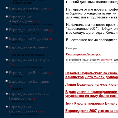
Eurovision – Australia Decides
главной дирекции телепроизво
Австралия решает
Евровидение Австрия
На первом этапе проекта профе
[24]
Ö3-Wecker Ö3 Будильник
отборочного концерта путем ин
Евровидение
для участия в подготовке к ме
Азербайджан
[549]
На финальном концерте проекта
Avrovijn Avroviziya Mahnı Müsabiqəsi
"Евровидение-2007". Победител
Евровидение Албания
[32]
мае следующего года в Хельси
Festivali Evropian i Këngës
Евровидение Андорра
[15]
В настоящее время проводится 
Eurovisió
Евровидение Армения
Категория:
[228]
Евровидение Беларусь
Եվրատեսիլ երգի մրցույթ
Евровидение Беларусь
| Просмотров: 5302 | Добавил:
eurovision
| Дат
[600]
Конкурс песні Еўрабачанне
Евровидение Бельгия
Наталья Подольская: За свою 
[24]
Eurosong
Каминскому сто тысяч доллар
Евровидение Болгария
Лидия Беженару на музыкаль
[26]
Евровизия
В дискуссии о присоединени
Евровидение Босния и
упускается из виду более ва
Герцеговина
[21]
BH Eurosong Show
Тина Кароль подарила Билану
Евровидение
Евровидение 2007 уже не за г
Великобритания
[67]
Eurovision: You Decide