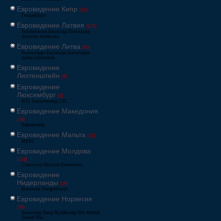
Евровидение Кипр
[52]
Γιουροβίζιον
Евровидение Латвия
[125]
Eirodziesma Eirovīzija Eirovīzijas
dziesmu konkurss
Евровидение Литва
[65]
Eurovizijoje Eurovizija Eurovizijos
dainų konkursas
Евровидение
Лихтенштейн
[6]
Евровидение
Люксембург
[6]
RTL Luxembourg LSC
Евровидение Македония
[24]
Евровизија
Евровидение Мальта
[51]
MESC
Евровидение Молдова
[134]
Concursul Muzical Eurovision
Евровидение
Нидерланды
[26]
Eurovisie Songfestival
Евровидение Норвегия
[39]
Eurosong Sang Ryddesalg Nrk Melodi
Grand Prix