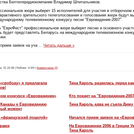
дства Белтелерадиокомпании Владимир Шпитальников.
ссиональное жюри выберет 15 исполнителей для участия в отборочном к
терактивного зрительского телеголосования и голосования жюри будут в
ждународному телевизионному конкурсу песни "Евровидение-2007".
 "ЕвроФест" профессиональное жюри выберет песню и основного участн
ь будет представлять Беларусь на международном телевизионном конку
нки.
прием заявок на уча
...
Читать дальше »
а: 31.10.06 | Рейтинг: 0.0/0 |
Комментарии (0)
«свободу» я предлагала
Тина Кароль разделась перед ка
ов!
ном конкурсе «Евровидение»
Кто поедет на "Евровидение-200
и Канады к Евровидению
Тина Кароль едва не съела Диму
жный момент
 «французский поцелуй»
Начался прием заявок на «Евров
орами
На Евровидении 2006 в Греции У
Тина Кароль