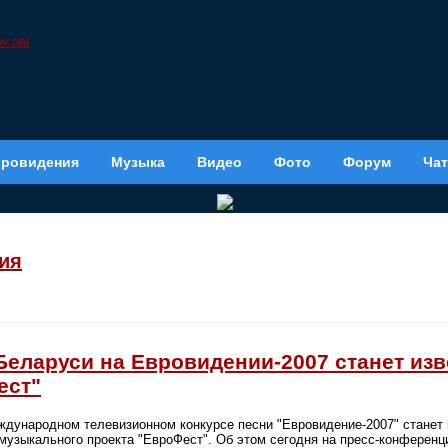
вровидения
Музыка
Видео
Фото
Форум
Чат
ия
Беларуси на Евровидении-2007 станет изв
ест"
дународном телевизионном конкурсе песни "Евровидение-2007" станет 
музыкального проекта "ЕвроФест". Об этом сегодня на пресс-конферен