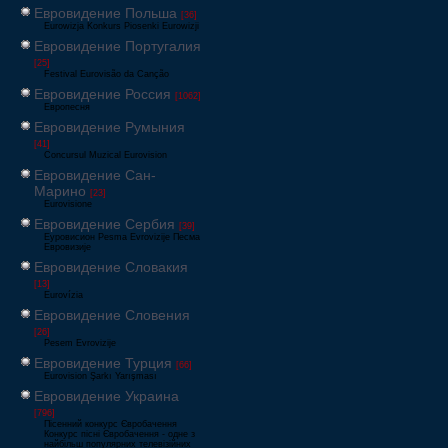
Евровидение Польша
[36]
Eurowizja Konkurs Piosenki Eurowizji
Евровидение Португалия
[25]
Festival Eurovisão da Canção
Евровидение Россия
[1062]
Европесня
Евровидение Румыния
[41]
Concursul Muzical Eurovision
Евровидение Сан-
Марино
[23]
Eurovisione
Евровидение Сербия
[39]
Еуровисион Pesma Evrovizije Песма
Евровизије
Евровидение Словакия
[13]
Eurovízia
Евровидение Словения
[26]
Pesem Evrovizije
Евровидение Турция
[66]
Eurovision Şarkı Yarışması
Евровидение Украина
[796]
Пісенний конкурс Євробачення
Конкурс пісні Євробачення - одне з
найбільш популярних телевізійних