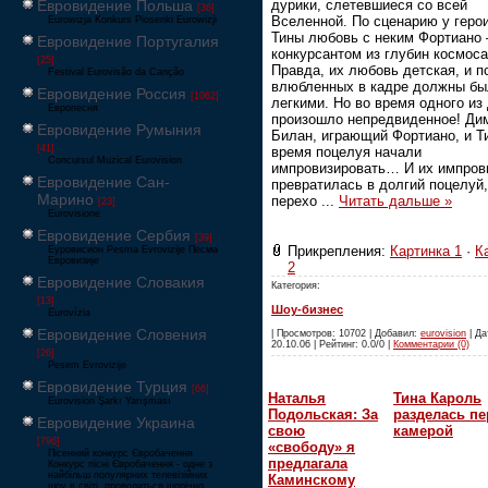
дурики, слетевшиеся со всей
Евровидение Польша
[36]
Вселенной. По сценарию у геро
Eurowizja Konkurs Piosenki Eurowizji
Тины любовь с неким Фортиано 
Евровидение Португалия
конкурсантом из глубин космоса
[25]
Правда, их любовь детская, и п
Festival Eurovisão da Canção
влюбленных в кадре должны бы
Евровидение Россия
[1062]
легкими. Но во время одного из
Европесня
произошло непредвиденное! Ди
Евровидение Румыния
Билан, играющий Фортиано, и Т
[41]
время поцелуя начали
Concursul Muzical Eurovision
импровизировать… И их импров
Евровидение Сан-
превратилась в долгий поцелуй
Марино
перехо
...
Читать дальше »
[23]
Eurovisione
Евровидение Сербия
[39]
Прикрепления:
Картинка 1
·
К
Еуровисион Pesma Evrovizije Песма
Евровизије
2
Евровидение Словакия
Категория:
[13]
Шоу-бизнес
Eurovízia
Евровидение Словения
| Просмотров: 10702 | Добавил:
eurovision
| Да
20.10.06 | Рейтинг: 0.0/0 |
Комментарии (0)
[26]
Pesem Evrovizije
Евровидение Турция
[66]
Наталья
Тина Кароль
Eurovision Şarkı Yarışması
Подольская: За
разделась пе
Евровидение Украина
свою
камерой
[796]
«свободу» я
Пісенний конкурс Євробачення
предлагала
Конкурс пісні Євробачення - одне з
найбільш популярних телевізійних
Каминскому
шоу в світі, проводиться щорічно,