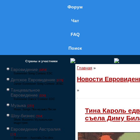
Форум
Чат
FAQ
Поиск
Страны и участники
Главная
»
Евровидение
[1858]
Eurovision Song Contest ESC
Новости Евровиден
Детское Евровидение
[878]
Junior Eurovision Song Contest JESC
Танцевальное
»
Евровидение
[106]
Eurovision Dance Contest EDC
Музыка
[257]
Тина Кароль едв
Music Songs Поп-музыка Песни
Шоу-бизнес
съела Диму Бил
[564]
Show Business Музыкальная
индустрия
Евровидение Австралия
[17]
Eurovision – Australia Decides