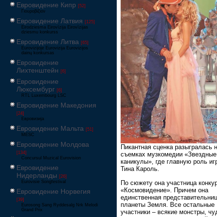
Евровидение Кипр
[52]
Γιουροβίζιον
Евровидение Латвия
[125]
Eirodziesma Eirovīzija Eirovīzijas
dziesmu konkurss
Евровидение Литва
[65]
Eurovizijoje Eurovizija Eurovizijos
dainų konkursas
Евровидение
Лихтенштейн
[6]
Евровидение
Люксембург
[6]
RTL Luxembourg LSC
Евровидение Македония
[24]
Евровизија
Евровидение Мальта
[51]
MESC
Евровидение Молдова
Пикантная сценка разыгралась 
[134]
съемках музкомедии «Звездные
Concursul Muzical Eurovision
каникулы», где главную роль иг
Евровидение
Тина Кароль.
Нидерланды
[26]
По сюжету она участница конку
Eurovisie Songfestival
«Космовидение». Причем она
Евровидение Норвегия
единственная представительни
[39]
планеты Земля. Все остальные
Eurosong Sang Ryddesalg Nrk Melodi
Grand Prix
участники – всякие монстры, чу