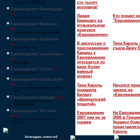
сто тысяч
починаючи з 1956 року
долларов!
Евровидение Финляндия
[33]
Лидия
Кто поедет н
Eurovision laulukilpailu
Беженару на
"Евровидени
Евровидение Франция
музыкальном
[49]
конкурсе
Concours Eurovision de la chanson
«Евровидение»
Евровидение Хорватия
В дискуссии о
Тина Кароль 
[22]
присоединении
съела Диму 
Pjesma Eurovizije
Канады к
Евровидение Черногория
Евровидению
[21]
упускается из
Montevizija
виду более
Евровидение Чехия
[26]
важный
Velká cena Eurovize
момент
Евровидение Швейцария
Тина Кароль
Начался при
[35]
Die Grosse Entscheidungsshow SRG
подарила
заявок на
SSR
Билану
«Евровидени
Евровидение Швеция
[48]
«французский
Eurovisionsschlagerfestivalen
поцелуй»
Melodifestivalen
Евровидение Эстония
Евровидение
На Евровиде
[226]
2007 уже не за
2006 в Греци
Eesti Laul Eurovisioon Эстонская
горами
Украину буде
Песня
представлять
Кароль
Календарь новостей