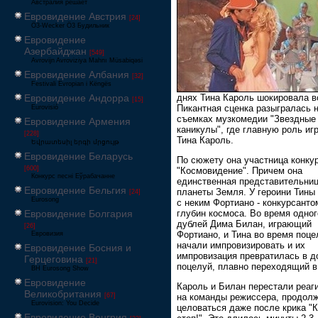
Австралия решает
Евровидение Австрия
[24]
Ö3-Wecker Ö3 Будильник
Евровидение
Азербайджан
[549]
Avrovijn Avroviziya Mahnı Müsabiqəsi
Евровидение Албания
[32]
Festivali Evropian i Këngës
днях Тина Кароль шокировала в
Евровидение Андорра
[15]
Пикантная сценка разыгралась 
Eurovisió
съемках музкомедии "Звездные
Евровидение Армения
каникулы", где главную роль иг
[228]
Тина Кароль.
Եվրատեսիլ երգի մրցույթ
Евровидение Беларусь
По сюжету она участница конку
[600]
"Космовидение". Причем она
Конкурс песні Еўрабачанне
единственная представительни
Евровидение Бельгия
планеты Земля. У героини Тины
[24]
Eurosong
с неким Фортиано - конкурсанто
глубин космоса. Во время одног
Евровидение Болгария
дублей Дима Билан, играющий
[26]
Фортиано, и Тина во время поце
Евровизия
начали импровизировать и их
Евровидение Босния и
импровизация превратилась в д
Герцеговина
[21]
поцелуй, плавно переходящий в
BH Eurosong Show
Евровидение
Кароль и Билан перестали реаг
Великобритания
[67]
на команды режиссера, продол
Eurovision: You Decide
целоваться даже после крика "
Евровидение Венгрия