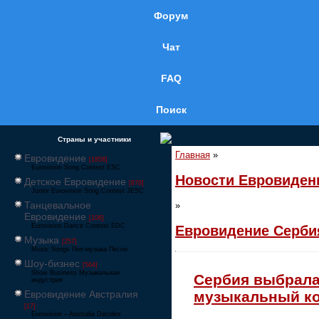
Форум
Чат
FAQ
Поиск
Страны и участники
Главная
»
Евровидение
[1858]
Eurovision Song Contest ESC
Новости Евровиден
Детское Евровидение
[878]
Junior Eurovision Song Contest JESC
Танцевальное
»
Евровидение
[106]
Eurovision Dance Contest EDC
Евровидение Серби
Музыка
[257]
Music Songs Поп-музыка Песни
Шоу-бизнес
[564]
Show Business Музыкальная
Сербия выбрала
индустрия
Евровидение Австралия
музыкальный ко
[17]
Eurovision – Australia Decides