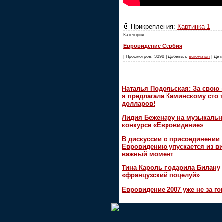
Прикрепления:
Картинка 1
Категория:
Евровидение Сербия
| Просмотров: 3398 | Добавил:
eurovision
| Дат
Наталья Подольская: За свою
я предлагала Каминскому сто 
долларов!
Лидия Беженару на музыкаль
конкурсе «Евровидение»
В дискуссии о присоединении
Евровидению упускается из в
важный момент
Тина Кароль подарила Билану
«французский поцелуй»
Евровидение 2007 уже не за г