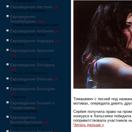
Австралия решает
Евровидение Австрия
[24]
Ö3-Wecker Ö3 Будильник
Евровидение
Азербайджан
[549]
Avrovijn Avroviziya Mahnı Müsabiqəsi
Евровидение Албания
[32]
Festivali Evropian i Këngës
Евровидение Андорра
[15]
Eurovisió
Евровидение Армения
[228]
Եվրատեսիլ երգի մրցույթ
Евровидение Беларусь
[600]
Конкурс песні Еўрабачанне
Евровидение Бельгия
[24]
Eurosong
Евровидение Болгария
[26]
Евровизия
Томашевич с песней под названи
Евровидение Босния и
мотивах, опередила девять друг
Герцеговина
[21]
Сербия получила право на прове
BH Eurosong Show
конкурсе в Хельсинки победила
Евровидение
поприветствовала участников н
Великобритания
[67]
Читать дальше »
Eurovision: You Decide
Евровидение Венгрия