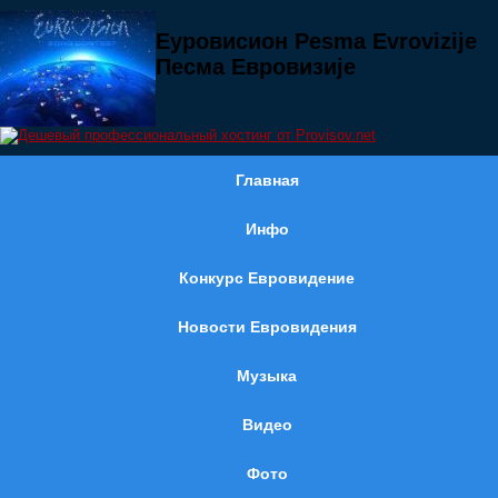
Еуровисион Pesma Evrovizije
Песма Евровизије
Главная
Инфо
Конкурс Евровидение
Новости Евровидения
Музыка
Видео
Фото