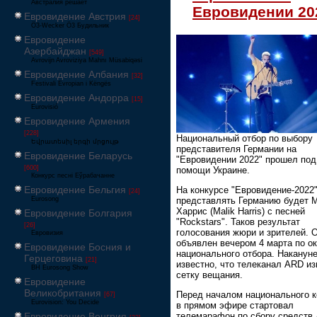
Австралия решает
Евровидении 20
Евровидение Австрия
[24]
Ö3-Wecker Ö3 Будильник
Евровидение
Азербайджан
[549]
Avrovijn Avroviziya Mahnı Müsabiqəsi
Евровидение Албания
[32]
Festivali Evropian i Këngës
Евровидение Андорра
[15]
Eurovisió
Евровидение Армения
[228]
Национальный отбор по выбору
Եվրատեսիլ երգի մրցույթ
представителя Германии на
Евровидение Беларусь
"Евровидении 2022" прошел под
[600]
помощи Украине.
Конкурс песні Еўрабачанне
Евровидение Бельгия
На конкурсе "Евровидение-2022
[24]
Eurosong
представлять Германию будет 
Харрис (Malik Harris) с песней
Евровидение Болгария
"Rockstars". Таков результат
[26]
голосования жюри и зрителей. 
Евровизия
объявлен вечером 4 марта по о
Евровидение Босния и
национального отбора. Наканун
Герцеговина
[21]
известно, что телеканал ARD и
BH Eurosong Show
сетку вещания.
Евровидение
Великобритания
Перед началом национального к
[67]
Eurovision: You Decide
в прямом эфире стартовал
Евровидение Венгрия
телемарафон по сбору средств