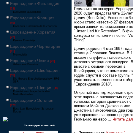
Евровидение Финляндия
Германию на конкурсе Евровид
[33]
Eurovision laulukilpailu
2020 будет представлять 22-ле
Евровидение Франция
Долич (Ben Dolic). Решение отб
жюри стало известно 27 феврал
[49]
время записи телевизионного ш
Concours Eurovision de la chanson
"Unser Lied für Rotterdam". В фи
Евровидение Хорватия
конкурса он исполнит песню "Vio
[22]
Thing".
Pjesma Eurovizije
Евровидение Черногория
Долич родился 4 мая 1997 года 
[21]
столице Словении Любляне. В 1
Montevizija
вышел полуфинал словенского
Евровидение Чехия
детского эстрадного конкурса. В
[26]
Velká cena Eurovize
вместе с семьей переехал в
Евровидение Швейцария
Швейцарию, что не помешало е
годом спустя в составе группы 
[35]
Die Grosse Entscheidungsshow SRG
участвовать в словенском отбор
SSR
"Евровидению 2018".
Евровидение Швеция
[48]
Eurovisionsschlagerfestivalen
Открытый взгляд, короткая стриж
Melodifestivalen
этот парень с внешностью подр
Евровидение Эстония
голосом, который сравнивают с
вокалом Майкла Джексона или
[226]
Eesti Laul Eurovisioon Эстонская
Джастина Тимберлейка, два год
Песня
уже сражался за право предста
Германию на евро
...
Читать да
Календарь новостей
Прикрепления:
Картинка 1