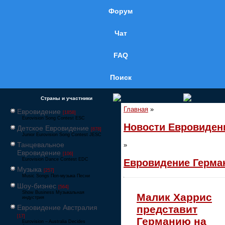
Форум
Чат
FAQ
Поиск
Страны и участники
Главная
»
Евровидение
[1858]
Eurovision Song Contest ESC
Новости Евровиден
Детское Евровидение
[878]
Junior Eurovision Song Contest JESC
Танцевальное
»
Евровидение
[106]
Eurovision Dance Contest EDC
Евровидение Герма
Музыка
[257]
Music Songs Поп-музыка Песни
Шоу-бизнес
[564]
Show Business Музыкальная
Малик Харрис
индустрия
Евровидение Австралия
представит
[17]
Германию на
Eurovision – Australia Decides