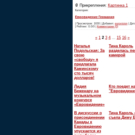
Прикрепления:
Картинка 1
Категория:
Евровидение Германия
| Просмотров: 1630 | Добавил:
eurovision
| Дат
| Рейтинг: 0.0/0 |
Комментарии (0)
«
1
2
3
4
...
15
16
»
Наталья
Тина Кароль
Подольская: За
разделась пе
свою
камерой
«свободу» я
предлагала
Каминскому
сто тысяч
долларов!
Лидия
Кто поедет н
Беженару на
"Евровидени
музыкальном
конкурсе
«Евровидение»
В дискуссии о
Тина Кароль 
присоединении
съела Диму 
Канады к
Евровидению
упускается из