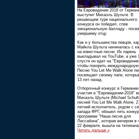
На Евровидении 2018 от Герман
выступит Михаэль Шульте. В
решающем туре национального
конкурса он победил, спев
эмоциональную балладу - посв
умершему отцу.
Как и у большинства певцов, ка
Майкла Шульта начиналась с к
на известные песни. Их парень
выкладывал на YouTube, а уже 
спустя он едет на "Евровидение
чтобы покорить международную 
Песню You Let Me Walk Alone пе
посвящает своему папе, которы
13 лет назад.
Отборочный конкурс в Германии
участия в "Евровидении-2018" 
Михаэль Шульте (Michael Schult
песней You Let Me Walk Alone. 2
летний исполнитель, родом с се
запада ФРГ, обошел пять конкур
программе "Наша песня для
Лиссабона", которая вечером в ч
22 февраля, вышла на телекан
Читать дальше »