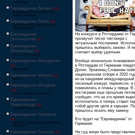
Γιουροβίζιον
Евровидение Латвия
[125]
Eirodziesma Eirovīzija Eirovīzijas
dziesmu konkurss
Евровидение Литва
[65]
Eurovizijoje Eurovizija Eurovizijos
dainų konkursas
Евровидение
На конкурсе в Роттердаме от Г
прозвучит песня тиктокера с
Лихтенштейн
[6]
актуальным посланием. Исполн
Евровидение
пришлось выбирать заново. И н
Люксембург
[6]
считают выбор удачным.
RTL Luxembourg LSC
Евровидение Македония
Вообще изначально планировало
в Роттердам от Германии поеде
[24]
Долич. Уроженец Словении побе
Евровизија
национальном отборе в 2020 год
Евровидение Мальта
[51]
из-за пандемии международный
MESC
песенный конкурс перенесли, а 
Евровидение Молдова
поменялись и планы у певца. В
[134]
инстаграме еще прошлым летом
Concursul Muzical Eurovision
сообщил, что за это время выро
Евровидение
исполнитель и теперь ставит пе
Нидерланды
[26]
собой другие цели в карьере. П
Eurovisie Songfestival
пришлось искать ему замену.
Евровидение Норвегия
Кто будет на "Евровидении" от
[39]
Eurosong Sang Ryddesalg Nrk Melodi
Германии
Grand Prix
Евровидение Польша
На суд жюри было представлен
[36]