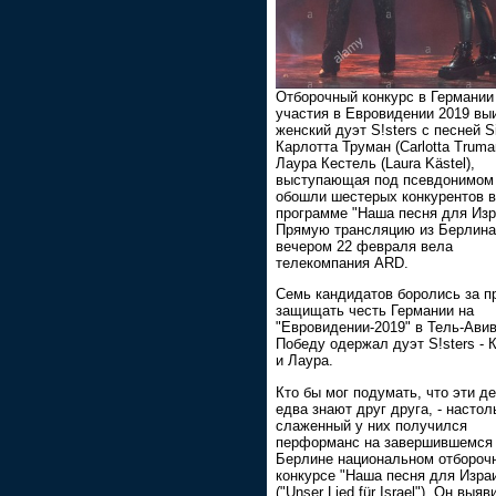
Отборочный конкурс в Германии
участия в Евровидении 2019 вы
женский дуэт S!sters с песней Si
Карлотта Труман (Carlotta Truma
Лаура Кестель (Laura Kästel),
выступающая под псевдонимом L
обошли шестерых конкурентов в
программе "Наша песня для Изр
Прямую трансляцию из Берлина
вечером 22 февраля вела
телекомпания ARD.
Семь кандидатов боролись за п
защищать честь Германии на
"Евровидении-2019" в Тель-Авив
Победу одержал дуэт S!sters - 
и Лаура.
Кто бы мог подумать, что эти д
едва знают друг друга, - настол
слаженный у них получился
перформанс на завершившемся
Берлине национальном отбороч
конкурсе "Наша песня для Изра
("Unser Lied für Israel"). Он выяв