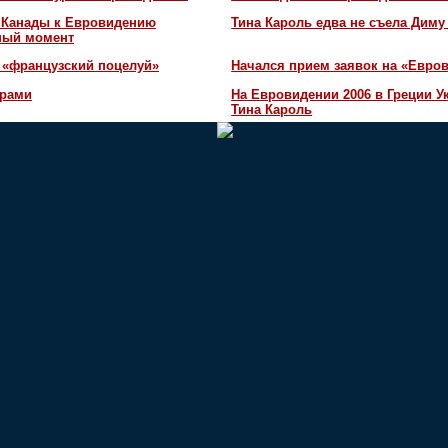
и Канады к Евровидению
Тина Кароль едва не съела Диму
жный момент
 «французский поцелуй»
Начался прием заявок на «Евров
орами
На Евровидении 2006 в Греции У
Тина Кароль