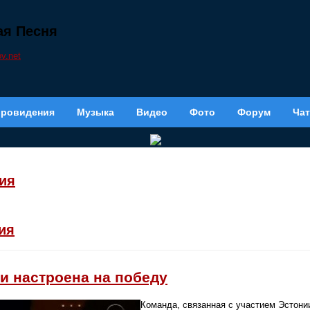
кая Песня
вровидения
Музыка
Видео
Фото
Форум
Чат
ия
ия
и настроена на победу
Команда, связанная с участием Эстони