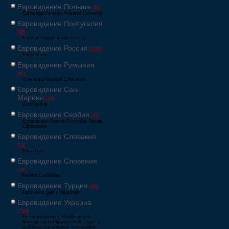
Евровидение Польша
[36]
Eurowizja Konkurs Piosenki Eurowizji
Евровидение Португалия
[25]
Festival Eurovisão da Canção
Евровидение Россия
[1062]
Европесня
Евровидение Румыния
[41]
Concursul Muzical Eurovision
Евровидение Сан-
Марино
[23]
Eurovisione
Евровидение Сербия
[39]
Еуровисион Pesma Evrovizije Песма
Евровизије
Евровидение Словакия
[13]
Eurovízia
Евровидение Словения
[26]
Pesem Evrovizije
Евровидение Турция
[66]
Eurovision Şarkı Yarışması
Евровидение Украина
[796]
Пісенний конкурс Євробачення
Конкурс пісні Євробачення - одне з
найбільш популярних телевізійних