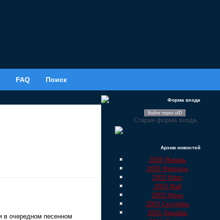
FAQ
Поиск
Форма входа
Войти через uID
Старая форма входа
Архив новостей
2003 Январь
2003 Февраль
2003 Март
2003 Май
2003 Июнь
2003 Сентябрь
2003 Декабрь
и в очередном песенном