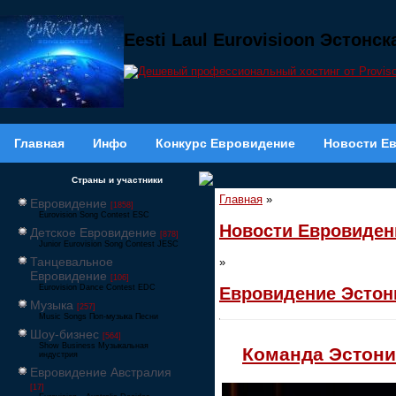
Eesti Laul Eurovisioon Эстонс
Главная
Инфо
Конкурс Евровидение
Новости Е
Страны и участники
Главная
»
Евровидение
[1858]
Eurovision Song Contest ESC
Новости Евровиден
Детское Евровидение
[878]
Junior Eurovision Song Contest JESC
Танцевальное
»
Евровидение
[106]
Eurovision Dance Contest EDC
Евровидение Эстон
Музыка
[257]
Music Songs Поп-музыка Песни
Шоу-бизнес
[564]
Show Business Музыкальная
Команда Эстони
индустрия
Евровидение Австралия
[17]