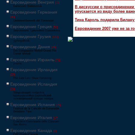
Евровидение Венгрия
[22]
Eurovíziós Dalfesztivá
В дискуссии о присоединени
упускается из виду более ва
Евровидение Германия
[80]
Тина Кароль подарила Билану
Liederwettbewerb der Eurovision
Евровидение Греция
[52]
Евровидение 2007 уже не за г
Διαγωνισμός Τραγουδιού Ευρώεικονα
Евровидение Грузия
[122]
ევროვიზიის
Евровидение Дания
[29]
Det Europæiske Melodi Grand Prix
Dansk Melodi
Евровидение Израиль
[71]
‏אירוויזיון
Евровидение Ирландия
[27]
The Late Late Show Eurosong
Евровидение Исландия
[21]
Söngvakeppni evrópskra
sjónvarpsstöðva Европейский
телевизионный конкурс певцов
Евровидение Испания
[79]
Festival de la Canción de Eurovisión
Benidorm Fest
Евровидение Италия
[27]
Concorso Eurovisione della Canzone
San Remo
Евровидение Канада
[3]
CBC/Radio-Canada