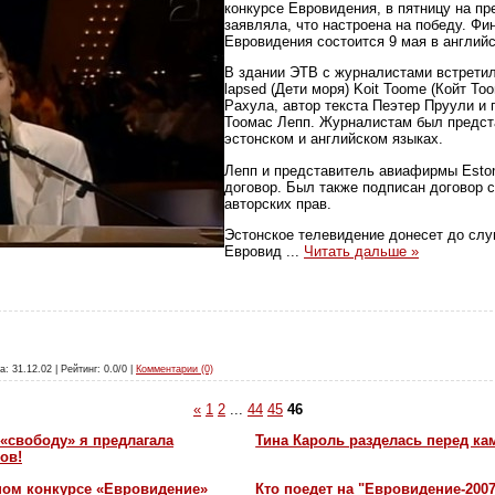
конкурсе Евровидения, в пятницу на пр
заявляла, что настроена на победу. Фи
Евровидения состоится 9 мая в англий
В здании ЭТВ с журналистами встрети
lapsed (Дети моря) Koit Toome (Койт То
Рахула, автор текста Пеэтер Пруули и
Тоомас Лепп. Журналистам был предста
эстонском и английском языках.
Лепп и представитель авиафирмы Eston
договор. Был также подписан договор 
авторских прав.
Эстонское телевидение донесет до слу
Евровид
...
Читать дальше »
а: 31.12.02 | Рейтинг: 0.0/0 |
Комментарии (0)
«
1
2
...
44
45
46
«свободу» я предлагала
Тина Кароль разделась перед ка
ов!
ном конкурсе «Евровидение»
Кто поедет на "Евровидение-200