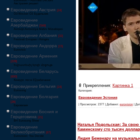
Eurovision – Australia Decides
Австралия решает
Евровидение Австрия
[24]
Ö3-Wecker Ö3 Будильник
Евровидение
Азербайджан
[549]
Avrovijn Avroviziya Mahnı Müsabiqəsi
Евровидение Албания
[32]
Festivali Evropian i Këngës
Евровидение Андорра
[15]
Eurovisió
Евровидение Армения
[228]
Եվրատեսիլ երգի մրցույթ
Евровидение Беларусь
[600]
Конкурс песні Еўрабачанне
Прикрепления:
Картинка 1
Евровидение Бельгия
[24]
Eurosong
Категория:
Евровидение Болгария
Евровидение Эстония
[26]
| Просмотров: 2377 | Добавил:
eurovision
| Дат
Евровизия
Евровидение Босния и
Герцеговина
[21]
BH Eurosong Show
Наталья Подольская: За свою 
Евровидение
Каминскому сто тысяч доллар
Великобритания
[67]
Eurovision: You Decide
Лидия Беженару на музыкаль