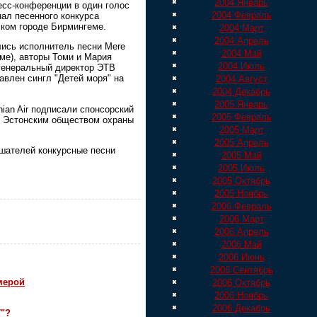
2004 Январь
есс-конференции в один голос
2004 Февраль
нал песенного конкурса
ском городе Бирмингеме.
2004 Март
2004 Апрель
лись исполнитель песни Mere
2004 Май
оме), авторы Томи и Мария
2004 Июль
 генеральный директор ЭТВ
влен сингл "Детей моря" на
2004 Август
2004 Декабрь
2005 Январь
ian Air подписали спонсорский
2005 Февраль
с Эстонским обществом охраны
2005 Март
2005 Апрель
шателей конкурсные песни
2005 Май
2005 Июль
2005 Октябрь
2005 Ноябрь
2006 Февраль
2006 Март
2006 Апрель
2006 Май
2006 Июнь
2006 Сентябрь
мерой
2006 Октябрь
2006 Ноябрь
2006 Декабрь
7"?