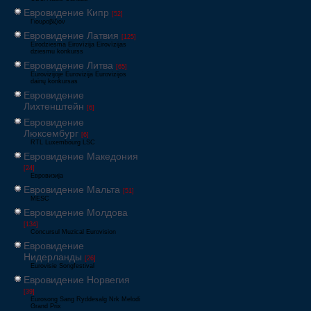
Евровидение Кипр
[52]
Γιουροβίζιον
Евровидение Латвия
[125]
Eirodziesma Eirovīzija Eirovīzijas
dziesmu konkurss
Евровидение Литва
[65]
Eurovizijoje Eurovizija Eurovizijos
dainų konkursas
Евровидение
Лихтенштейн
[6]
Евровидение
Люксембург
[6]
RTL Luxembourg LSC
Евровидение Македония
[24]
Евровизија
Евровидение Мальта
[51]
MESC
Евровидение Молдова
[134]
Concursul Muzical Eurovision
Евровидение
Нидерланды
[26]
Eurovisie Songfestival
Евровидение Норвегия
[39]
Eurosong Sang Ryddesalg Nrk Melodi
Grand Prix