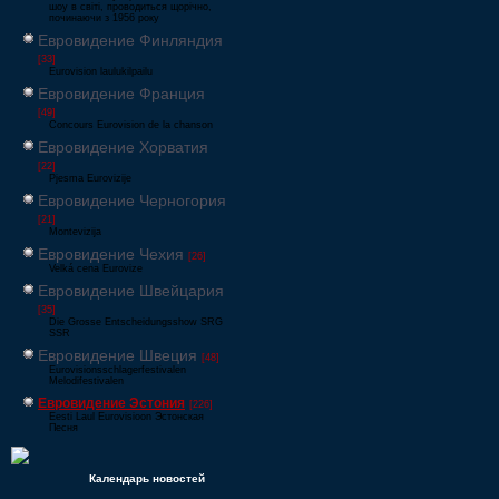
шоу в світі, проводиться щорічно,
починаючи з 1956 року
Евровидение Финляндия
[33]
Eurovision laulukilpailu
Евровидение Франция
[49]
Concours Eurovision de la chanson
Евровидение Хорватия
[22]
Pjesma Eurovizije
Евровидение Черногория
[21]
Montevizija
Евровидение Чехия
[26]
Velká cena Eurovize
Евровидение Швейцария
[35]
Die Grosse Entscheidungsshow SRG
SSR
Евровидение Швеция
[48]
Eurovisionsschlagerfestivalen
Melodifestivalen
Евровидение Эстония
[226]
Eesti Laul Eurovisioon Эстонская
Песня
Календарь новостей