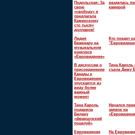
Подольская: За
разделась пе
свою
камерой
«свободу» я
предлагала
Каминскому
сто тысяч
долларов!
Лидия
Кто поедет н
Беженару на
"Евровидени
музыкальном
конкурсе
«Евровидение»
В дискуссии о
Тина Кароль 
присоединении
съела Диму 
Канады к
Евровидению
упускается из
виду более
важный
момент
Тина Кароль
Начался при
подарила
заявок на
Билану
«Евровидени
«французский
поцелуй»
Евровидение
На Евровиде