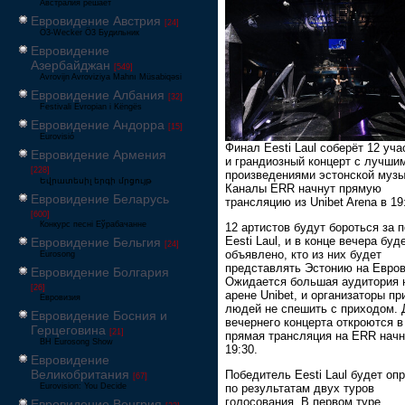
Австралия решает
Евровидение Австрия
[24]
Ö3-Wecker Ö3 Будильник
Евровидение
Азербайджан
[549]
Avrovijn Avroviziya Mahnı Müsabiqəsi
Евровидение Албания
[32]
Festivali Evropian i Këngës
Евровидение Андорра
[15]
Eurovisió
Финал Eesti Laul соберёт 12 уча
Евровидение Армения
и грандиозный концерт с лучши
[228]
произведениями эстонской музы
Եվրատեսիլ երգի մրցույթ
Каналы ERR начнут прямую
Евровидение Беларусь
трансляцию из Unibet Arena в 19
[600]
Конкурс песні Еўрабачанне
12 артистов будут бороться за 
Eesti Laul, и в конце вечера буд
Евровидение Бельгия
[24]
объявлено, кто из них будет
Eurosong
представлять Эстонию на Евров
Евровидение Болгария
Ожидается большая аудитория 
[26]
арене Unibet, и организаторы п
Евровизия
людей не спешить с приходом. 
Евровидение Босния и
вечернего концерта откроются в 
Герцеговина
[21]
прямая трансляция на ERR начн
BH Eurosong Show
19:30.
Евровидение
Великобритания
Победитель Eesti Laul будет оп
[67]
Eurovision: You Decide
по результатам двух туров
голосования. В первом туре
Евровидение Венгрия