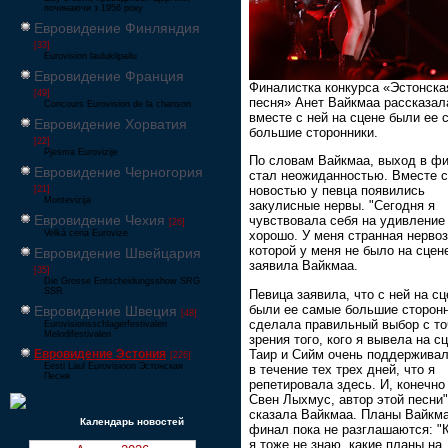
починаючи з 1956 року
Евровидение Финляндия
[33]
Eurovision laulukilpailu
Евровидение Франция
Финалистка конкурса «Эстонска
[49]
песня» Анет Вайкмаа рассказала
Concours Eurovision de la chanson
вместе с ней на сцене были ее 
Евровидение Хорватия
большие сторонники.
[22]
Pjesma Eurovizije
По словам Вайкмаа, выход в ф
Евровидение Черногория
стал неожиданностью. Вместе с
новостью у певца появились
[21]
Montevizija
закулисные нервы. "Сегодня я
Евровидение Чехия
чувствовала себя на удивление
[26]
Velká cena Eurovize
хорошо. У меня странная нервоз
которой у меня не было на сцене
Евровидение Швейцария
заявила Вайкмаа.
[35]
Die Grosse Entscheidungsshow SRG
SSR
Певица заявила, что с ней на сц
были ее самые большие сторонн
Евровидение Швеция
[48]
сделала правильный выбор с то
Eurovisionsschlagerfestivalen
Melodifestivalen
зрения того, кого я вывела на сц
Таир и Сийм очень поддержива
Евровидение Эстония
[226]
Eesti Laul Eurovisioon Эстонская
в течение тех трех дней, что я
Песня
репетировала здесь. И, конечно
Свен Лыхмус, автор этой песни",
сказала Вайкмаа. Планы Вайкма
Календарь новостей
финал пока не разглашаются: "
я тоже не знаю, какие планы на