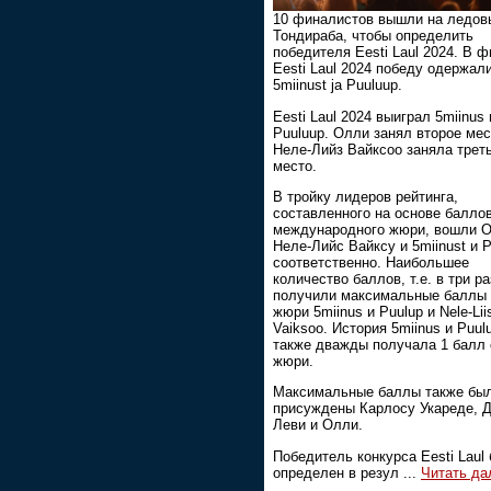
10 финалистов вышли на ледов
Тондираба, чтобы определить
победителя Eesti Laul 2024. В 
Eesti Laul 2024 победу одержал
5miinust ja Puuluup.
Eesti Laul 2024 выиграл 5miinus 
Puuluup. Олли занял второе мес
Неле-Лийз Вайксоо заняла трет
место.
В тройку лидеров рейтинга,
составленного на основе балло
международного жюри, вошли О
Неле-Лийс Вайксу и 5miinust и 
соответственно. Наибольшее
количество баллов, т.е. в три ра
получили максимальные баллы
жюри 5miinus и Puulup и Nele-Lii
Vaiksoo. История 5miinus и Puul
также дважды получала 1 балл 
жюри.
Максимальные баллы также бы
присуждены Карлосу Укареде, 
Леви и Олли.
Победитель конкурса Eesti Laul
определен в резул
...
Читать да