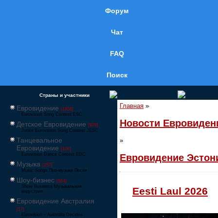
Форум
Чат
FAQ
Поиск
Страны и участники
Главная
»
Евровидение
[1858]
Eurovision Song Contest ESC
Новости Евровиден
Детское Евровидение
[878]
Junior Eurovision Song Contest JESC
Танцевальное
»
Евровидение
[106]
Eurovision Dance Contest EDC
Евровидение Эстон
Музыка
[257]
Music Songs Поп-музыка Песни
Шоу-бизнес
[564]
Show Business Музыкальная
Eesti Laul 2026
индустрия
Евровидение Австралия
[17]
Eurovision – Australia Decides