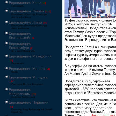
Евровидение Кипр
[52]
Γιουροβίζιον
Евровидение Латвия
[125]
Eirodziesma Eirovīzija Eirovīzijas
dziesmu konkurss
15 февраля состоялся финал Ees
Евровидение Литва
[65]
2025, в котором выступили 16
Eurovizijoje Eurovizija Eurovizijos
исполнителей. Победителем кон
dainų konkursas
стал Tommy Cash с песней "Esp
Евровидение
Macchiato", он будет представл
Лихтенштейн
[6]
Эстонию на "Евровидении" в Ба
Евровидение
Победителя Eesti Laul выбирали
Люксембург
[6]
результатам двух туров голосов
RTL Luxembourg LSC
первом туре суммировались ре
Евровидение Македония
жюри и телефонного голосовани
[24]
Евровизија
В суперфинал по итогам голосо
Евровидение Мальта
[51]
жюри и зрителей вышли Tommy 
MESC
An-Marlen, Andrei Zevakin feat. Ka
Евровидение Молдова
Победителя из суперфинала
[134]
определило телефонное голосо
Concursul Muzical Eurovision
зрителей – 83% голосов зрител
Евровидение
отданы песне "Espresso Macchia
Нидерланды
[26]
Eurovisie Songfestival
"Я так счастлив, что многие из 
Евровидение Норвегия
поняли мою песню. Для меня б
[39]
честь, что я могу сделать все
Eurosong Sang Ryddesalg Nrk Melodi
возможное для Эстонии", – сказ
Grand Prix
Tommy Cash.
...
Читать дальше 