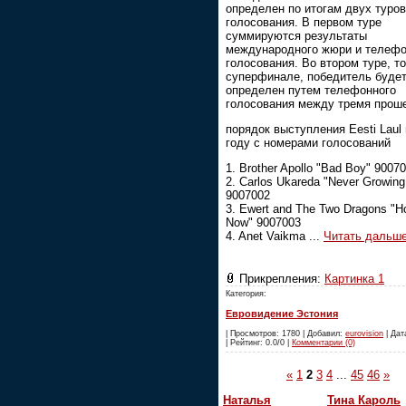
определен по итогам двух туров
голосования. В первом туре
суммируются результаты
международного жюри и телефо
голосования. Во втором туре, то
суперфинале, победитель буде
определен путем телефонного
голосования между тремя прош
порядок выступления Eesti Laul 
году с номерами голосований
1. Brother Apollo "Bad Boy" 9007
2. Carlos Ukareda "Never Growing
9007002
3. Ewert and The Two Dragons "H
Now" 9007003
4. Anet Vaikma
...
Читать дальше
Прикрепления:
Картинка 1
Категория:
Евровидение Эстония
| Просмотров: 1780 | Добавил:
eurovision
| Дат
| Рейтинг: 0.0/0 |
Комментарии (0)
«
1
2
3
4
...
45
46
»
Наталья
Тина Кароль