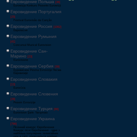
Евровидение Польша
[36]
Eurowizja Konkurs Piosenki Eurowizji
Евровидение Португалия
[25]
Festival Eurovisão da Canção
Евровидение Россия
[1062]
Европесня
Евровидение Румыния
[41]
Concursul Muzical Eurovision
Евровидение Сан-
Марино
[23]
Eurovisione
Евровидение Сербия
[39]
Еуровисион Pesma Evrovizije Песма
Евровизије
Евровидение Словакия
[13]
Eurovízia
Евровидение Словения
[26]
Pesem Evrovizije
Евровидение Турция
[66]
Eurovision Şarkı Yarışması
Евровидение Украина
[796]
Пісенний конкурс Євробачення
Конкурс пісні Євробачення - одне з
найбільш популярних телевізійних
шоу в світі, проводиться щорічно,