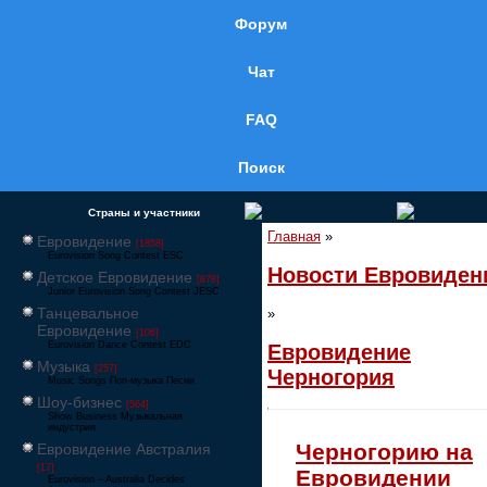
Форум
Чат
FAQ
Поиск
Страны и участники
Главная
»
Евровидение
[1858]
Eurovision Song Contest ESC
Новости Евровиден
Детское Евровидение
[878]
Junior Eurovision Song Contest JESC
Танцевальное
»
Евровидение
[106]
Eurovision Dance Contest EDC
Евровидение
Музыка
[257]
Черногория
Music Songs Поп-музыка Песни
Шоу-бизнес
[564]
Show Business Музыкальная
индустрия
Черногорию на
Евровидение Австралия
[17]
Евровидении
Eurovision – Australia Decides