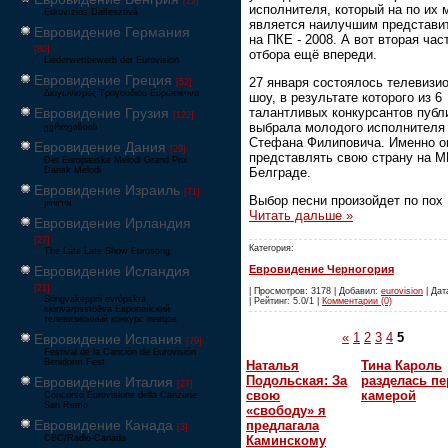
[22]
исполнителя, который на по их 
Eurovíziós Dalfesztivá
является наилучшим представи
Евровидение Германия
на ПКЕ - 2008. А вот вторая час
[80]
отбора ещё впереди.
Liederwettbewerb der Eurovision
Евровидение Греция
27 января состоялось телевизи
[52]
Διαγωνισμός Τραγουδιού Ευρώεικονα
шоу, в результате которого из 6
талантливых конкурсантов публ
Евровидение Грузия
[122]
выбрала молодого исполнителя
ევროვიზიის
Стефана Филиповича. Именно о
Евровидение Дания
[29]
представлять свою страну на М
Det Europæiske Melodi Grand Prix
Белграде.
Dansk Melodi
Евровидение Израиль
[71]
Выбор песни произойдет по пох
‏אירוויזיון
Читать дальше »
Евровидение Ирландия
[27]
Категория:
The Late Late Show Eurosong
Евровидение Исландия
Евровидение Черногория
[21]
| Просмотров: 3178 | Добавил:
eurovision
| Дат
Söngvakeppni evrópskra
| Рейтинг: 5.0/1 |
Комментарии (0)
sjónvarpsstöðva Европейский
телевизионный конкурс певцов
«
1
2
3
4
5
Евровидение Испания
[79]
Festival de la Canción de Eurovisión
Benidorm Fest
Наталья
Тина Кароль
Подольская: За
разделась пе
Евровидение Италия
[27]
свою
камерой
Concorso Eurovisione della Canzone
San Remo
«свободу» я
Евровидение Канада
предлагала
[3]
CBC/Radio-Canada
Каминскому