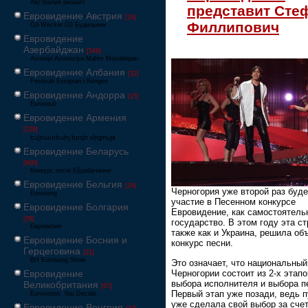
Австралия решает
представит Сте
Евровидение Австрия
[24]
Филлипович
Ö3-Wecker Ö3 Будильник
Евровидение
Азербайджан
[549]
Avrovijn Avroviziya Mahnı Müsabiqəsi
Евровидение Албания
[32]
Festivali Evropian i Këngës
Евровидение Андорра
[15]
Eurovisió
Евровидение Армения
[228]
Եվրատեսիլ երգի մրցույթ
Евровидение Беларусь
[600]
Конкурс песні Еўрабачанне
Евровидение Бельгия
[24]
Черногория уже второй раз буде
Eurosong
участие в Песенном конкурсе
Евровидение Болгария
Евровидение, как самостоятель
[26]
государство. В этом году эта ст
Евровизия
также как и Украина, решила об
Евровидение Босния и
конкурс песни.
Герцеговина
[21]
BH Eurosong Show
Это означает, что национальный
Черногории состоит из 2-х этапо
Евровидение
выбора исполнителя и выбора п
Великобритания
[67]
Первый этап уже позади, ведь 
Eurovision: You Decide
уже сделала свой выбор за сче
Евровидение Венгрия