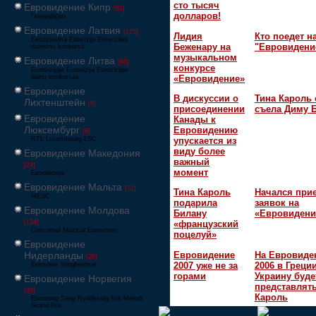
сто тысяч
Евровидение Кипр
[52]
долларов!
Γιουροβίζιον
Евровидение Латвия
[125]
Лидия
Кто поедет н
Eirodziesma Eirovīzija Eirovīzijas
Беженару на
"Евровидени
dziesmu konkurss
музыкальном
Евровидение Литва
[65]
конкурсе
Eurovizijoje Eurovizija Eurovizijos
«Евровидение»
dainų konkursas
Евровидение
В дискуссии о
Тина Кароль 
Лихтенштейн
[6]
присоединении
съела Диму 
Евровидение
Канады к
Люксембург
Евровидению
[6]
RTL Luxembourg LSC
упускается из
виду более
Евровидение Македония
важный
[24]
момент
Евровизија
Евровидение Мальта
[51]
Тина Кароль
Начался при
MESC
подарила
заявок на
Евровидение Молдова
Билану
«Евровидени
[134]
«французский
Concursul Muzical Eurovision
поцелуй»
Евровидение
Евровидение
На Евровиде
Нидерланды
[26]
2007 уже не за
2006 в Греци
Eurovisie Songfestival
горами
Украину буде
Евровидение Норвегия
представлять
[39]
Кароль
Eurosong Sang Ryddesalg Nrk Melodi
Grand Prix