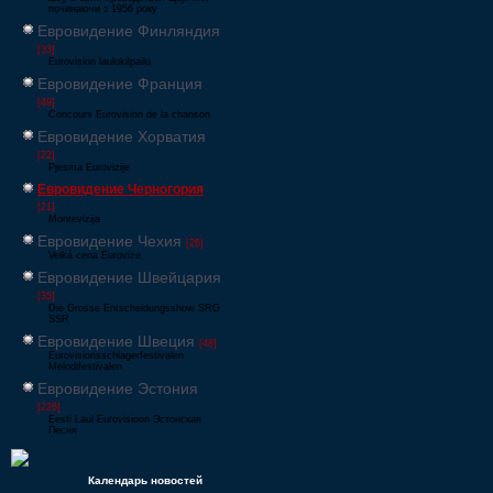
починаючи з 1956 року
Евровидение Финляндия
[33]
Eurovision laulukilpailu
Евровидение Франция
[49]
Concours Eurovision de la chanson
Евровидение Хорватия
[22]
Pjesma Eurovizije
Евровидение Черногория
[21]
Montevizija
Евровидение Чехия
[26]
Velká cena Eurovize
Евровидение Швейцария
[35]
Die Grosse Entscheidungsshow SRG
SSR
Евровидение Швеция
[48]
Eurovisionsschlagerfestivalen
Melodifestivalen
Евровидение Эстония
[226]
Eesti Laul Eurovisioon Эстонская
Песня
Календарь новостей