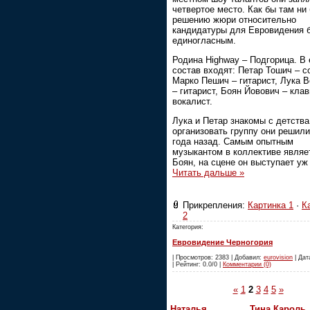
четвертое место. Как бы там ни
решению жюри относительно
кандидатуры для Евровидения 
единогласным.
Родина Highway – Подгорица. В 
состав входят: Петар Тошич – с
Марко Пешич – гитарист, Лука 
– гитарист, Боян Йовович – кла
вокалист.
Лука и Петар знакомы с детства
организовать группу они решили
года назад. Самым опытным
музыкантом в коллективе являе
Боян, на сцене он выступает у
Читать дальше »
Прикрепления:
Картинка 1
·
К
2
Категория:
Евровидение Черногория
| Просмотров: 2383 | Добавил:
eurovision
| Дат
| Рейтинг: 0.0/0 |
Комментарии (0)
«
1
2
3
4
5
»
Наталья
Тина Кароль