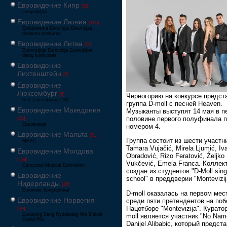
Евровидение Кипр
[52]
Γιουροβίζιον
Евровидение Латвия
[125]
Eirodziesma Eirovīzija Eirovīzijas
dziesmu konkurss
Евровидение Литва
[65]
Eurovizijoje Eurovizija Eurovizijos
dainų konkursas
Евровидение
Лихтенштейн
[6]
Евровидение
Люксембург
[6]
Черногорию на конкурсе предст
RTL Luxembourg LSC
группа D-moll с песней Heaven.
Евровидение Македония
Музыканты выступят 14 мая в п
половине первого полуфинала 
[24]
Евровизија
номером 4.
Евровидение Мальта
[51]
Группа состоит из шести участн
MESC
Tamara Vujačić, Mirela Ljumić, Iv
Евровидение Молдова
Obradović, Rizo Feratović, Željko
[134]
Vukčević, Emela Franca. Коллек
Concursul Muzical Eurovision
создан из студентов "D-Moll sing
Евровидение
school" в преддверии "Montevizij
Нидерланды
[26]
Eurovisie Songfestival
D-moll оказалась на первом мес
Евровидение Норвегия
среди пяти претендентов на поб
Нацотборе "Montevizija". Курато
[39]
Eurosong Sang Ryddesalg Nrk Melodi
moll является участник "No Nam
Grand Prix
Danijel Alibabic, который предст