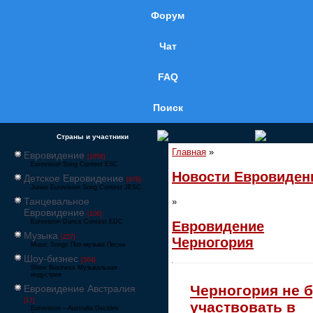
Форум
Чат
FAQ
Поиск
Страны и участники
Главная
»
Евровидение
[1858]
Eurovision Song Contest ESC
Новости Евровиден
Детское Евровидение
[878]
Junior Eurovision Song Contest JESC
Танцевальное
»
Евровидение
[106]
Eurovision Dance Contest EDC
Евровидение
Музыка
[257]
Черногория
Music Songs Поп-музыка Песни
Шоу-бизнес
[564]
Show Business Музыкальная
индустрия
Черногория не б
Евровидение Австралия
[17]
участвовать в
Eurovision – Australia Decides