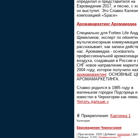
определил и представителя на
Евровидение 2017, и песню, с к
он выступит. Это Славко Калези
композицией «Space».
Аромамаркетинг Аромамедиа
Специально для Forbes Life Анд
Щемелинов, эксперт по обоняте
мультисенсорным коммуникация
рассказывает, как запахи дейст
нас. Аромамедиа - основатель
профессиональной ароматизаци
воздуха, создавшая в России и 
СНГ новое направление маркети
2004 году, которое получило на
аромамаркетинг
. ОСНОВНЫЕ Ц
АРОМАМАРКЕТИНГА.
Славко родился в 1985 году в
маленьком городке Подгорица и
известен в Черногории как певе
Читать дальше »
Прикрепления:
Картинка 1
Категория:
Евровидение Черногория
| Просмотров: 3320 | Добавил:
eurovision
| Дат
| Рейтинг: 0.0/0 |
Комментарии (1)