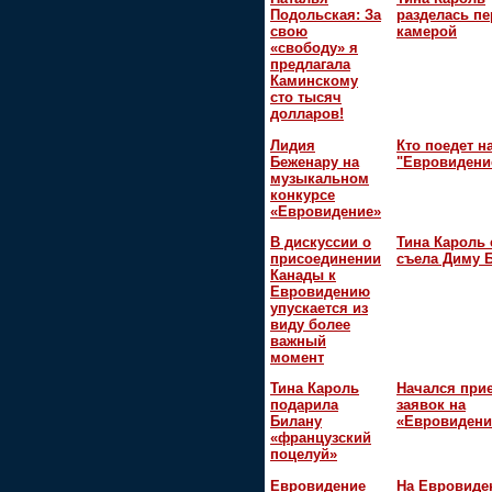
Подольская: За
разделась пе
свою
камерой
«свободу» я
предлагала
Каминскому
сто тысяч
долларов!
Лидия
Кто поедет н
Беженару на
"Евровидени
музыкальном
конкурсе
«Евровидение»
В дискуссии о
Тина Кароль 
присоединении
съела Диму 
Канады к
Евровидению
упускается из
виду более
важный
момент
Тина Кароль
Начался при
подарила
заявок на
Билану
«Евровидени
«французский
поцелуй»
Евровидение
На Евровиде