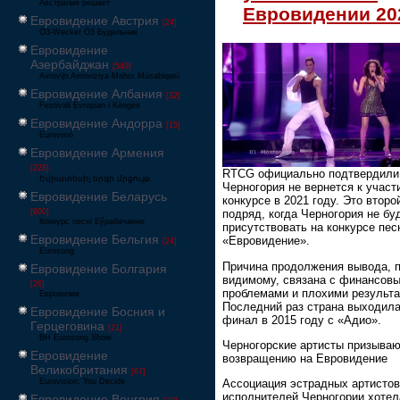
Австралия решает
Евровидении 20
Евровидение Австрия
[24]
Ö3-Wecker Ö3 Будильник
Евровидение
Азербайджан
[549]
Avrovijn Avroviziya Mahnı Müsabiqəsi
Евровидение Албания
[32]
Festivali Evropian i Këngës
Евровидение Андорра
[15]
Eurovisió
Евровидение Армения
[228]
RTCG официально подтвердили,
Եվրատեսիլ երգի մրցույթ
Черногория не вернется к участ
Евровидение Беларусь
конкурсе в 2021 году. Это второ
[600]
подряд, когда Черногория не бу
Конкурс песні Еўрабачанне
присутствовать на конкурсе пес
Евровидение Бельгия
«Евровидение».
[24]
Eurosong
Причина продолжения вывода, п
Евровидение Болгария
видимому, связана с финансов
[26]
проблемами и плохими результа
Евровизия
Последний раз страна выходила
Евровидение Босния и
финал в 2015 году с «Адио».
Герцеговина
[21]
BH Eurosong Show
Черногорские артисты призываю
Евровидение
возвращению на Евровидение
Великобритания
[67]
Eurovision: You Decide
Ассоциация эстрадных артистов
исполнителей Черногории хотел
Евровидение Венгрия