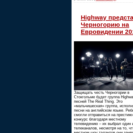
Highway предст
Черногорию на
Евровидении 20
Защищать честь Черногории в
Стокгольме будет группа Highwa
песней The Real Thing. Это
«мальчишеская» группа, испол
песни на английском языке. Реб
смогли отправиться на престиж
конкурс благодаря местному
телевидению – их выбрал один 
телеканалов, несмотря на то, чт
местном шоу талантов они заня