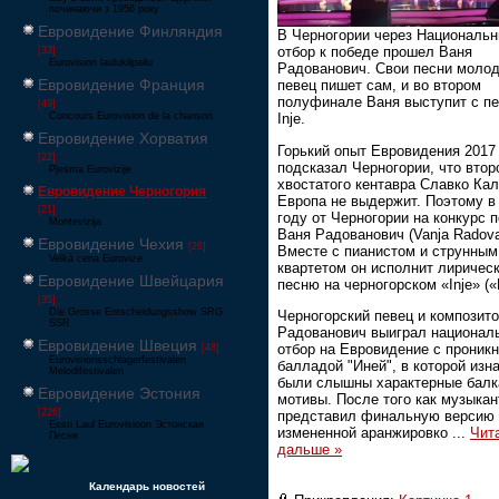
починаючи з 1956 року
Евровидение Финляндия
В Черногории через Националь
отбор к победе прошел Ваня
[33]
Eurovision laulukilpailu
Радованович. Свои песни моло
Евровидение Франция
певец пишет сам, и во втором
полуфинале Ваня выступит с п
[49]
Concours Eurovision de la chanson
Inje.
Евровидение Хорватия
Горький опыт Евровидения 2017
[22]
подсказал Черногории, что втор
Pjesma Eurovizije
хвостатого кентавра Славко Ка
Евровидение Черногория
Европа не выдержит. Поэтому в
[21]
году от Черногории на конкурс 
Montevizija
Ваня Радованович (Vanja Radova
Евровидение Чехия
[26]
Вместе с пианистом и струнным
Velká cena Eurovize
квартетом он исполнит лиричес
Евровидение Швейцария
песню на черногорском «Inje» («
[35]
Die Grosse Entscheidungsshow SRG
Черногорский певец и композит
SSR
Радованович выиграл национал
Евровидение Швеция
отбор на Евровидение с проник
[48]
Eurovisionsschlagerfestivalen
балладой "Иней", в которой изн
Melodifestivalen
были слышны характерные балк
Евровидение Эстония
мотивы. После того как музыкан
[226]
представил финальную версию 
Eesti Laul Eurovisioon Эстонская
измененной аранжировко
...
Чит
Песня
дальше »
Календарь новостей