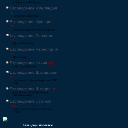
починаючи з 1956 року
Евровидение Финляндия
[33]
Eurovision laulukilpailu
Евровидение Франция
[49]
Concours Eurovision de la chanson
Евровидение Хорватия
[22]
Pjesma Eurovizije
Евровидение Черногория
[21]
Montevizija
Евровидение Чехия
[26]
Velká cena Eurovize
Евровидение Швейцария
[35]
Die Grosse Entscheidungsshow SRG
SSR
Евровидение Швеция
[48]
Eurovisionsschlagerfestivalen
Melodifestivalen
Евровидение Эстония
[226]
Eesti Laul Eurovisioon Эстонская
Песня
Календарь новостей