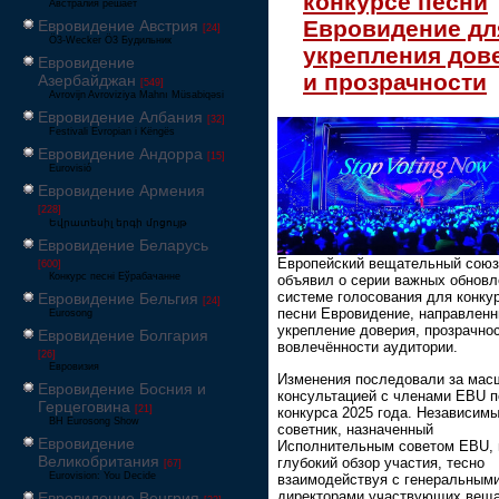
конкурсе песни
Австралия решает
Евровидение дл
Евровидение Австрия
[24]
Ö3-Wecker Ö3 Будильник
укрепления дов
Евровидение
и прозрачности
Азербайджан
[549]
Avrovijn Avroviziya Mahnı Müsabiqəsi
Евровидение Албания
[32]
Festivali Evropian i Këngës
Евровидение Андорра
[15]
Eurovisió
Евровидение Армения
[228]
Եվրատեսիլ երգի մրցույթ
Евровидение Беларусь
Европейский вещательный союз
[600]
Конкурс песні Еўрабачанне
объявил о серии важных обновл
системе голосования для конку
Евровидение Бельгия
[24]
песни Евровидение, направленн
Eurosong
укрепление доверия, прозрачнос
Евровидение Болгария
вовлечённости аудитории.
[26]
Евровизия
Изменения последовали за мас
Евровидение Босния и
консультацией с членами EBU 
Герцеговина
[21]
конкурса 2025 года. Независим
BH Eurosong Show
советник, назначенный
Евровидение
Исполнительным советом EBU, 
Великобритания
глубокий обзор участия, тесно
[67]
Eurovision: You Decide
взаимодействуя с генеральным
директорами участвующих веща
Евровидение Венгрия