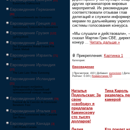
[22]
других организаторов мировых
Eurovíziós Dalfesztivá
мероприятий. Их рекомендации
Евровидение Германия
соответствовали отзывам глав
[80]
делегаций и служили информи
Liederwettbewerb der Eurovision
мерами по дальнейшему укреп
Евровидение Греция
[52]
системы голосования конкурса.
Διαγωνισμός Τραγουδιού Ευρώεικονα
Евровидение Грузия
«Мы слушали и действовали», 
[122]
ევროვიზიის
сказал Мартин Грин CBE, дирек
конкур
...
Читать дальше »
Евровидение Дания
[29]
Det Europæiske Melodi Grand Prix
Dansk Melodi
Евровидение Израиль
Прикрепления:
Картинка 1
[71]
‏אירוויזיון
Категория:
Евровидение Ирландия
Евровидение
[27]
The Late Late Show Eurosong
| Просмотров: 410 | Добавил:
eurovision
| Дата:
Рейтинг: 0.0/0 |
Комментарии (0)
Евровидение Исландия
[21]
Söngvakeppni evrópskra
sjónvarpsstöðva Европейский
Наталья
Тина Кароль
телевизионный конкурс певцов
Подольская: За
разделась пе
Евровидение Испания
свою
камерой
[79]
Festival de la Canción de Eurovisión
«свободу» я
Benidorm Fest
предлагала
Евровидение Италия
[27]
Каминскому
Concorso Eurovisione della Canzone
сто тысяч
San Remo
долларов!
Евровидение Канада
[3]
CBC/Radio-Canada
Лидия
Кто поедет н