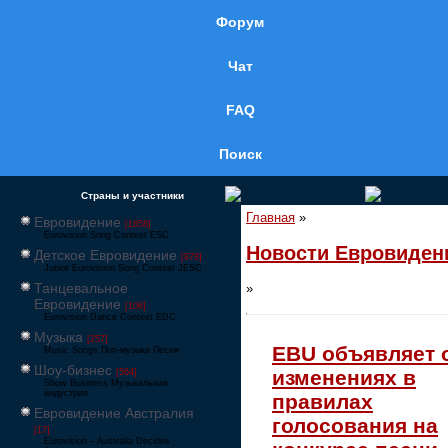
Форум
Чат
FAQ
Поиск
Страны и участники
Главная
»
Евровидение
[1858]
Eurovision Song Contest ESC
Новости Евровиден
Детское Евровидение
[878]
Junior Eurovision Song Contest JESC
Танцевальное
»
Евровидение
[106]
Eurovision Dance Contest EDC
Музыка
[257]
EBU объявляет 
Music Songs Поп-музыка Песни
Шоу-бизнес
изменениях в
[564]
Show Business Музыкальная
индустрия
правилах
Евровидение Австралия
голосования на
[17]
Eurovision – Australia Decides