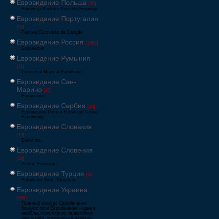
Евровидение Польша
[36]
Eurowizja Konkurs Piosenki Eurowizji
Евровидение Португалия
[25]
Festival Eurovisão da Canção
Евровидение Россия
[1062]
Европесня
Евровидение Румыния
[41]
Concursul Muzical Eurovision
Евровидение Сан-
Марино
[23]
Eurovisione
Евровидение Сербия
[39]
Еуровисион Pesma Evrovizije Песма
Евровизије
Евровидение Словакия
[13]
Eurovízia
Евровидение Словения
[26]
Pesem Evrovizije
Евровидение Турция
[66]
Eurovision Şarkı Yarışması
Евровидение Украина
[796]
Пісенний конкурс Євробачення
Конкурс пісні Євробачення - одне з
найбільш популярних телевізійних
шоу в світі, проводиться щорічно,