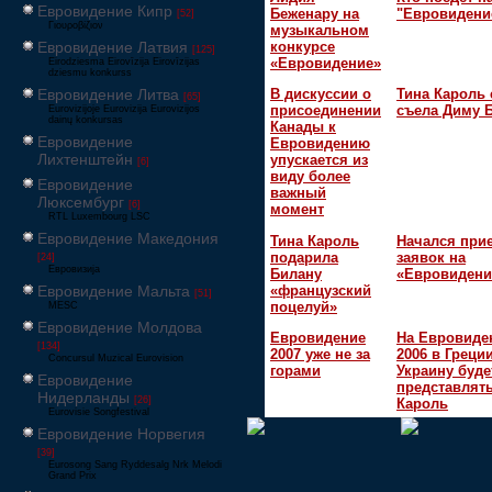
Евровидение Кипр
Беженару на
"Евровидени
[52]
Γιουροβίζιον
музыкальном
Евровидение Латвия
конкурсе
[125]
«Евровидение»
Eirodziesma Eirovīzija Eirovīzijas
dziesmu konkurss
Евровидение Литва
В дискуссии о
Тина Кароль 
[65]
присоединении
съела Диму 
Eurovizijoje Eurovizija Eurovizijos
dainų konkursas
Канады к
Евровидение
Евровидению
Лихтенштейн
упускается из
[6]
виду более
Евровидение
важный
Люксембург
[6]
момент
RTL Luxembourg LSC
Евровидение Македония
Тина Кароль
Начался при
подарила
заявок на
[24]
Евровизија
Билану
«Евровидени
«французский
Евровидение Мальта
[51]
поцелуй»
MESC
Евровидение Молдова
Евровидение
На Евровиде
[134]
2007 уже не за
2006 в Греци
Concursul Muzical Eurovision
горами
Украину буде
Евровидение
представлять
Нидерланды
[26]
Кароль
Eurovisie Songfestival
Евровидение Норвегия
[39]
Eurosong Sang Ryddesalg Nrk Melodi
Grand Prix