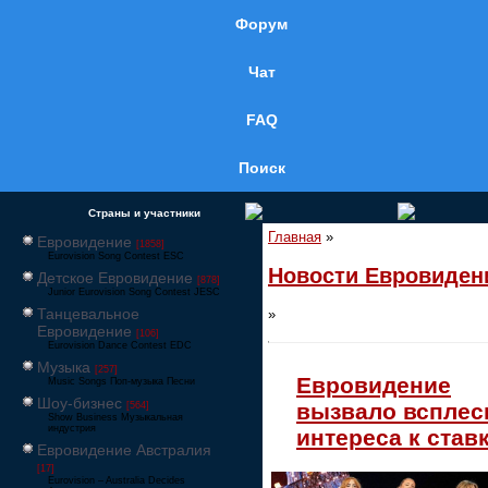
Форум
Чат
FAQ
Поиск
Страны и участники
Главная
»
Евровидение
[1858]
Eurovision Song Contest ESC
Новости Евровиден
Детское Евровидение
[878]
Junior Eurovision Song Contest JESC
Танцевальное
»
Евровидение
[106]
Eurovision Dance Contest EDC
Музыка
[257]
Евровидение
Music Songs Поп-музыка Песни
Шоу-бизнес
вызвало всплес
[564]
Show Business Музыкальная
индустрия
интереса к став
Евровидение Австралия
[17]
Eurovision – Australia Decides