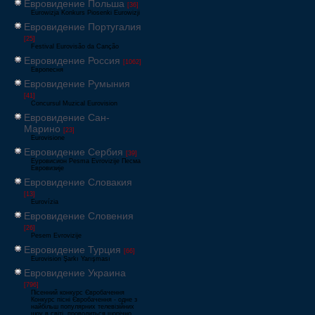
Евровидение Польша
[36]
Eurowizja Konkurs Piosenki Eurowizji
Евровидение Португалия
[25]
Festival Eurovisão da Canção
Евровидение Россия
[1062]
Европесня
Евровидение Румыния
[41]
Concursul Muzical Eurovision
Евровидение Сан-
Марино
[23]
Eurovisione
Евровидение Сербия
[39]
Еуровисион Pesma Evrovizije Песма
Евровизије
Евровидение Словакия
[13]
Eurovízia
Евровидение Словения
[26]
Pesem Evrovizije
Евровидение Турция
[66]
Eurovision Şarkı Yarışması
Евровидение Украина
[796]
Пісенний конкурс Євробачення
Конкурс пісні Євробачення - одне з
найбільш популярних телевізійних
шоу в світі, проводиться щорічно,