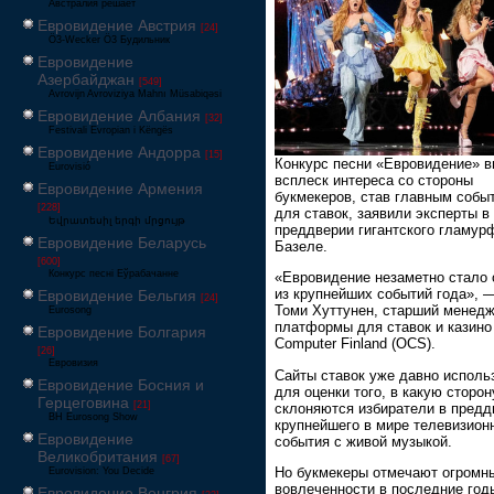
Австралия решает
Евровидение Австрия
[24]
Ö3-Wecker Ö3 Будильник
Евровидение
Азербайджан
[549]
Avrovijn Avroviziya Mahnı Müsabiqəsi
Евровидение Албания
[32]
Festivali Evropian i Këngës
Евровидение Андорра
[15]
Конкурс песни «Евровидение» 
Eurovisió
всплеск интереса со стороны
Евровидение Армения
букмекеров, став главным собы
[228]
для ставок, заявили эксперты в
Եվրատեսիլ երգի մրցույթ
преддверии гигантского гламур
Евровидение Беларусь
Базеле.
[600]
Конкурс песні Еўрабачанне
«Евровидение незаметно стало
из крупнейших событий года», 
Евровидение Бельгия
[24]
Томи Хуттунен, старший менед
Eurosong
платформы для ставок и казино 
Евровидение Болгария
Computer Finland (OCS).
[26]
Евровизия
Сайты ставок уже давно исполь
Евровидение Босния и
для оценки того, в какую сторон
Герцеговина
[21]
склоняются избиратели в предд
BH Eurosong Show
крупнейшего в мире телевизион
Евровидение
события с живой музыкой.
Великобритания
[67]
Но букмекеры отмечают огромн
Eurovision: You Decide
вовлеченности в последние годы
Евровидение Венгрия