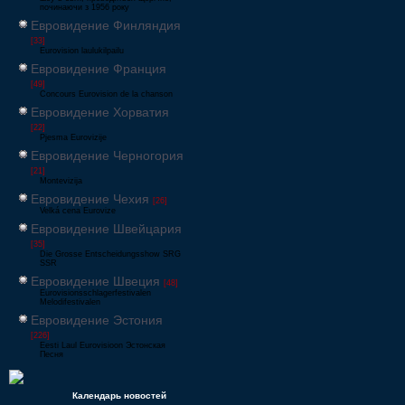
починаючи з 1956 року
Евровидение Финляндия
[33]
Eurovision laulukilpailu
Евровидение Франция
[49]
Concours Eurovision de la chanson
Евровидение Хорватия
[22]
Pjesma Eurovizije
Евровидение Черногория
[21]
Montevizija
Евровидение Чехия
[26]
Velká cena Eurovize
Евровидение Швейцария
[35]
Die Grosse Entscheidungsshow SRG
SSR
Евровидение Швеция
[48]
Eurovisionsschlagerfestivalen
Melodifestivalen
Евровидение Эстония
[226]
Eesti Laul Eurovisioon Эстонская
Песня
Календарь новостей