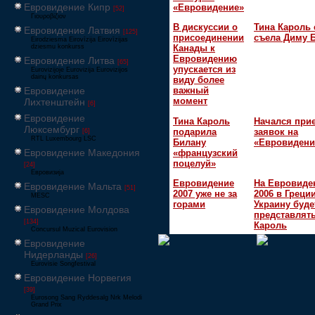
Евровидение Кипр
«Евровидение»
[52]
Γιουροβίζιον
В дискуссии о
Тина Кароль 
Евровидение Латвия
[125]
присоединении
съела Диму 
Eirodziesma Eirovīzija Eirovīzijas
dziesmu konkurss
Канады к
Евровидению
Евровидение Литва
[65]
упускается из
Eurovizijoje Eurovizija Eurovizijos
dainų konkursas
виду более
Евровидение
важный
момент
Лихтенштейн
[6]
Евровидение
Тина Кароль
Начался при
Люксембург
подарила
заявок на
[6]
RTL Luxembourg LSC
Билану
«Евровидени
Евровидение Македония
«французский
поцелуй»
[24]
Евровизија
Евровидение
На Евровиде
Евровидение Мальта
[51]
2007 уже не за
2006 в Греци
MESC
горами
Украину буде
Евровидение Молдова
представлять
[134]
Кароль
Concursul Muzical Eurovision
Евровидение
Нидерланды
[26]
Eurovisie Songfestival
Евровидение Норвегия
[39]
Eurosong Sang Ryddesalg Nrk Melodi
Grand Prix