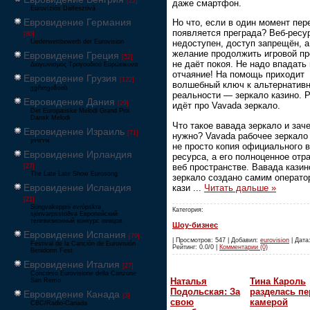
[22]
даже смартфон.
Eurovíziós Dalfesztivá
Евровидение Германия
Но что, если в один момент пер
появляется преграда? Веб-ресу
[80]
Liederwettbewerb der Eurovision
недоступен, доступ запрещён, а
желание продолжить игровой пр
Евровидение Греция
[52]
не даёт покоя. Не надо впадать 
Διαγωνισμός Τραγουδιού Ευρώεικονα
отчаяние! На помощь приходит
Евровидение Грузия
[122]
волшебный ключ к альтернатив
ევროვიზიის
реальности — зеркало казино. 
Евровидение Дания
[29]
идёт про Vavada зеркало.
Det Europæiske Melodi Grand Prix
Dansk Melodi
Что такое вавада зеркало и зач
Евровидение Израиль
[71]
нужно? Vavada рабочее зеркало
‏אירוויזיון
не просто копия официального в
Евровидение Ирландия
ресурса, а его полноценное отр
веб пространстве. Вавада казин
[27]
The Late Late Show Eurosong
зеркало создано самим операто
Евровидение Исландия
кази
...
Читать дальше »
[21]
Söngvakeppni evrópskra
Категория:
sjónvarpsstöðva Европейский
телевизионный конкурс певцов
Шоу-бизнес
Евровидение Испания
[79]
| Просмотров: 547 | Добавил:
eurovision
| Дата:
Festival de la Canción de Eurovisión
Рейтинг: 0.0/0 |
Комментарии (0)
Benidorm Fest
Евровидение Италия
[27]
Concorso Eurovisione della Canzone
Наталья
Тина Кароль
San Remo
Подольская: За
разделась пе
Евровидение Канада
[3]
свою
камерой
CBC/Radio-Canada