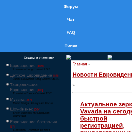
Форум
Чат
FAQ
Поиск
Страны и участники
Главная
»
Евровидение
[1858]
Eurovision Song Contest ESC
Новости Евровиден
Детское Евровидение
[878]
Junior Eurovision Song Contest JESC
Танцевальное
»
Евровидение
[106]
Eurovision Dance Contest EDC
Музыка
[257]
Актуальное зер
Music Songs Поп-музыка Песни
Шоу-бизнес
Vavada на сегод
[564]
Show Business Музыкальная
индустрия
быстрой
Евровидение Австралия
регистрацией,
[17]
Eurovision – Australia Decides