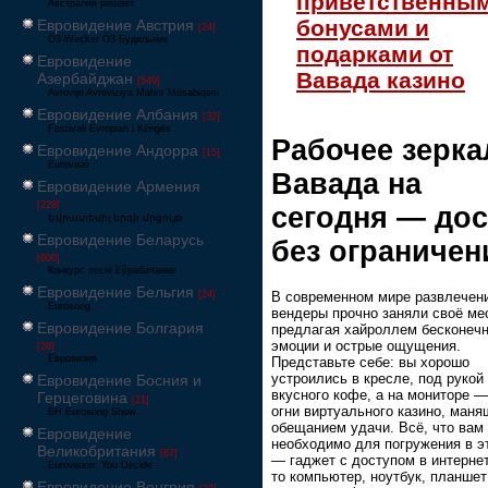
приветственны
Австралия решает
бонусами и
Евровидение Австрия
[24]
Ö3-Wecker Ö3 Будильник
подарками от
Евровидение
Вавада казино
Азербайджан
[549]
Avrovijn Avroviziya Mahnı Müsabiqəsi
Евровидение Албания
[32]
Festivali Evropian i Këngës
Рабочее зерка
Евровидение Андорра
[15]
Eurovisió
Вавада на
Евровидение Армения
[228]
сегодня — дос
Եվրատեսիլ երգի մրցույթ
Евровидение Беларусь
без ограничен
[600]
Конкурс песні Еўрабачанне
Евровидение Бельгия
[24]
В современном мире развлечен
Eurosong
вендеры прочно заняли своё ме
Евровидение Болгария
предлагая хайроллем бесконеч
эмоции и острые ощущения.
[26]
Евровизия
Представьте себе: вы хорошо
устроились в кресле, под рукой
Евровидение Босния и
вкусного кофе, а на мониторе —
Герцеговина
[21]
огни виртуального казино, ман
BH Eurosong Show
обещанием удачи. Всё, что вам
Евровидение
необходимо для погружения в э
Великобритания
[67]
— гаджет с доступом в интернет
Eurovision: You Decide
то компьютер, ноутбук, планшет
Евровидение Венгрия