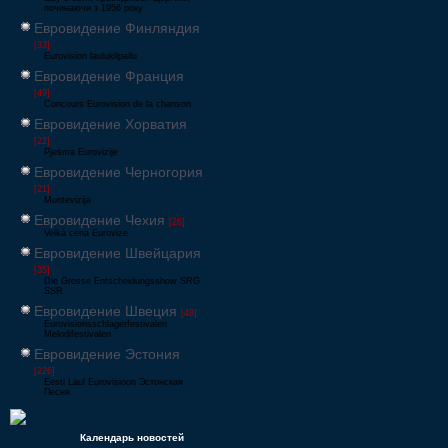
починаючи з 1956 року
Евровидение Финляндия
[33]
Eurovision laulukilpailu
Евровидение Франция
[49]
Concours Eurovision de la chanson
Евровидение Хорватия
[22]
Pjesma Eurovizije
Евровидение Черногория
[21]
Montevizija
Евровидение Чехия
[26]
Velká cena Eurovize
Евровидение Швейцария
[35]
Die Grosse Entscheidungsshow SRG
SSR
Евровидение Швеция
[48]
Eurovisionsschlagerfestivalen
Melodifestivalen
Евровидение Эстония
[226]
Eesti Laul Eurovisioon Эстонская
Песня
Календарь новостей