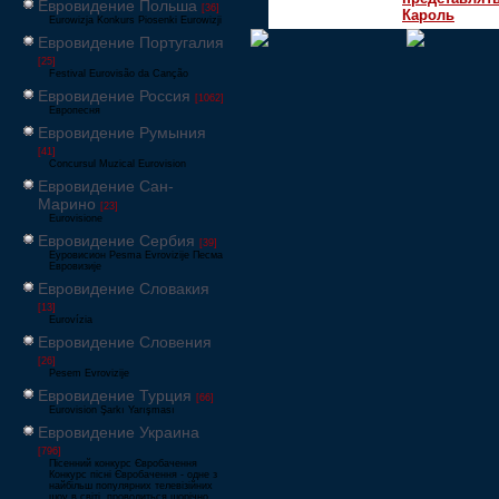
Евровидение Польша
[36]
Кароль
Eurowizja Konkurs Piosenki Eurowizji
Евровидение Португалия
[25]
Festival Eurovisão da Canção
Евровидение Россия
[1062]
Европесня
Евровидение Румыния
[41]
Concursul Muzical Eurovision
Евровидение Сан-
Марино
[23]
Eurovisione
Евровидение Сербия
[39]
Еуровисион Pesma Evrovizije Песма
Евровизије
Евровидение Словакия
[13]
Eurovízia
Евровидение Словения
[26]
Pesem Evrovizije
Евровидение Турция
[66]
Eurovision Şarkı Yarışması
Евровидение Украина
[796]
Пісенний конкурс Євробачення
Конкурс пісні Євробачення - одне з
найбільш популярних телевізійних
шоу в світі, проводиться щорічно,