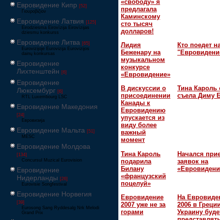
«свободу» я
Евровидение Кипр
[52]
предлагала
Γιουροβίζιον
Каминскому
Евровидение Латвия
[125]
сто тысяч
Eirodziesma Eirovīzija Eirovīzijas
долларов!
dziesmu konkurss
Евровидение Литва
[65]
Лидия
Кто поедет н
Eurovizijoje Eurovizija Eurovizijos
Беженару на
"Евровидени
dainų konkursas
музыкальном
Евровидение
конкурсе
Лихтенштейн
[6]
«Евровидение»
Евровидение
В дискуссии о
Тина Кароль 
Люксембург
[6]
присоединении
съела Диму 
RTL Luxembourg LSC
Канады к
Евровидение Македония
Евровидению
[24]
упускается из
Евровизија
виду более
Евровидение Мальта
[51]
важный
MESC
момент
Евровидение Молдова
Тина Кароль
Начался при
[134]
подарила
заявок на
Concursul Muzical Eurovision
Билану
«Евровидени
Евровидение
«французский
Нидерланды
[26]
поцелуй»
Eurovisie Songfestival
Евровидение Норвегия
Евровидение
На Евровиде
[39]
2007 уже не за
2006 в Греци
Eurosong Sang Ryddesalg Nrk Melodi
горами
Украину буде
Grand Prix
представлять