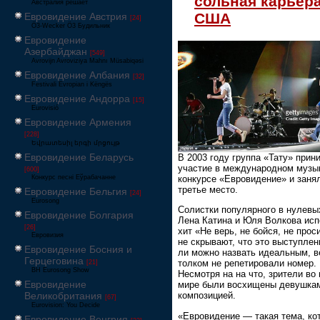
сольная карьера
Австралия решает
США
Евровидение Австрия
[24]
Ö3-Wecker Ö3 Будильник
Евровидение
Азербайджан
[549]
Avrovijn Avroviziya Mahnı Müsabiqəsi
Евровидение Албания
[32]
Festivali Evropian i Këngës
Евровидение Андорра
[15]
Eurovisió
Евровидение Армения
[228]
Եվրատեսիլ երգի մրցույթ
Евровидение Беларусь
В 2003 году группа «Тату» прин
участие в международном музы
[600]
конкурсе «Евровидение» и заня
Конкурс песні Еўрабачанне
третье место.
Евровидение Бельгия
[24]
Eurosong
Солистки популярного в нулевы
Евровидение Болгария
Лена Катина и Юля Волкова ис
[26]
хит «Не верь, не бойся, не прос
Евровизия
не скрывают, что это выступлен
Евровидение Босния и
ли можно назвать идеальным, в
Герцеговина
толком не репетировали номер.
[21]
BH Eurosong Show
Несмотря на на что, зрители во
Евровидение
мире были восхищены девушкам
Великобритания
композицией.
[67]
Eurovision: You Decide
«Евровидение — такая тема, ко
Евровидение Венгрия