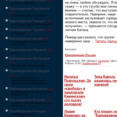
[22]
не очень люблю обсуждать. Я в
Eurovíziós Dalfesztivá
скажу — и это сугубо мое личн
Евровидение Германия
мнение — считаю, что выступи
[80]
отвратительно. Наверное, наше
Liederwettbewerb der Eurovision
исполнение заслуживает горазд
Евровидение Греция
низкого места, нежели то, что м
[52]
Διαγωνισμός Τραγουδιού Ευρώεικονα
получили», — признается сегодн
Евровидение Грузия
летняя Катина.
[122]
ევროვიზიის
Певица рассказала, что группе
Евровидение Дания
[29]
намеренно зани
...
Читать даль
Det Europæiske Melodi Grand Prix
Dansk Melodi
Евровидение Израиль
Категория:
[71]
‏אירוויזיון
Евровидение Россия
Евровидение Ирландия
| Просмотров: 959 | Добавил:
eurovision
| Дата:
[27]
Рейтинг: 0.0/0 |
Комментарии (0)
The Late Late Show Eurosong
Евровидение Исландия
[21]
Наталья
Тина Кароль
Söngvakeppni evrópskra
Подольская: За
разделась пе
sjónvarpsstöðva Европейский
телевизионный конкурс певцов
свою
камерой
«свободу» я
Евровидение Испания
[79]
предлагала
Festival de la Canción de Eurovisión
Benidorm Fest
Каминскому
Евровидение Италия
сто тысяч
[27]
Concorso Eurovisione della Canzone
долларов!
San Remo
Евровидение Канада
Лидия
Кто поедет н
[3]
CBC/Radio-Canada
Беженару на
"Евровидени