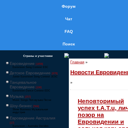
Форум
Чат
FAQ
Поиск
Страны и участники
Главная
»
Евровидение
[1858]
Eurovision Song Contest ESC
Новости Евровиден
Детское Евровидение
[878]
Junior Eurovision Song Contest JESC
Танцевальное
»
Евровидение
[106]
Eurovision Dance Contest EDC
Музыка
[257]
Неповторимый
Music Songs Поп-музыка Песни
Шоу-бизнес
успех t.A.T.u, л
[564]
Show Business Музыкальная
индустрия
позор на
Евровидение Австралия
Евровидении и
[17]
Eurovision – Australia Decides