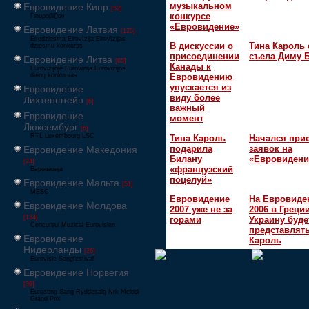
музыкальном
Евровидение Кипр
[52]
конкурсе
Γιουροβίζιον
«Евровидение»
Евровидение Латвия
[125]
Eirodziesma Eirovīzija Eirovīzijas
В дискуссии о
Тина Кароль 
dziesmu konkurss
присоединении
съела Диму 
Евровидение Литва
[65]
Канады к
Eurovizijoje Eurovizija Eurovizijos
dainų konkursas
Евровидению
упускается из
Евровидение
виду более
Лихтенштейн
[6]
важный
Евровидение
момент
Люксембург
[6]
RTL Luxembourg LSC
Тина Кароль
Начался при
подарила
заявок на
Евровидение Македония
Билану
«Евровидени
[24]
«французский
Евровизија
поцелуй»
Евровидение Мальта
[51]
MESC
Евровидение
На Евровиде
Евровидение Молдова
2007 уже не за
2006 в Греци
[134]
горами
Украину буде
Concursul Muzical Eurovision
представлять
Евровидение
Кароль
Нидерланды
[26]
Eurovisie Songfestival
Евровидение Норвегия
[39]
Eurosong Sang Ryddesalg Nrk Melodi
Grand Prix