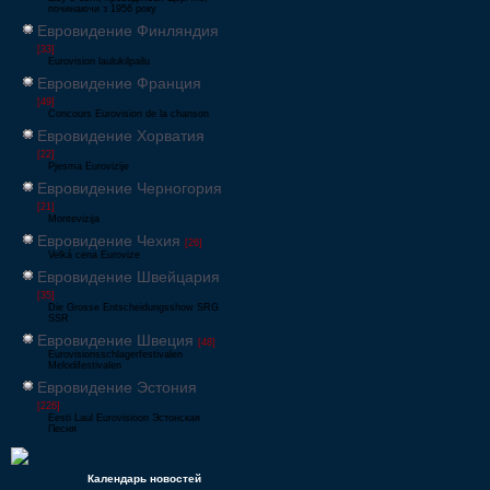
починаючи з 1956 року
Евровидение Финляндия
[33]
Eurovision laulukilpailu
Евровидение Франция
[49]
Concours Eurovision de la chanson
Евровидение Хорватия
[22]
Pjesma Eurovizije
Евровидение Черногория
[21]
Montevizija
Евровидение Чехия
[26]
Velká cena Eurovize
Евровидение Швейцария
[35]
Die Grosse Entscheidungsshow SRG
SSR
Евровидение Швеция
[48]
Eurovisionsschlagerfestivalen
Melodifestivalen
Евровидение Эстония
[226]
Eesti Laul Eurovisioon Эстонская
Песня
Календарь новостей