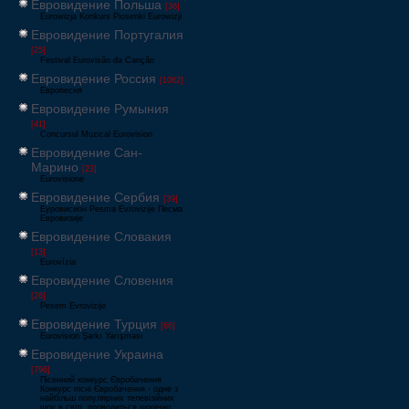
Евровидение Польша
[36]
Eurowizja Konkurs Piosenki Eurowizji
Евровидение Португалия
[25]
Festival Eurovisão da Canção
Евровидение Россия
[1062]
Европесня
Евровидение Румыния
[41]
Concursul Muzical Eurovision
Евровидение Сан-
Марино
[23]
Eurovisione
Евровидение Сербия
[39]
Еуровисион Pesma Evrovizije Песма
Евровизије
Евровидение Словакия
[13]
Eurovízia
Евровидение Словения
[26]
Pesem Evrovizije
Евровидение Турция
[66]
Eurovision Şarkı Yarışması
Евровидение Украина
[796]
Пісенний конкурс Євробачення
Конкурс пісні Євробачення - одне з
найбільш популярних телевізійних
шоу в світі, проводиться щорічно,