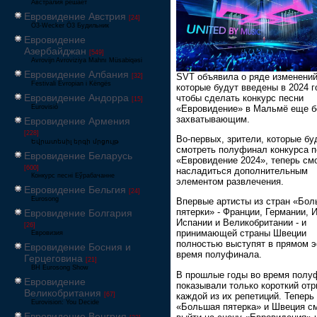
Австралия решает
Евровидение Австрия
[24]
Ö3-Wecker Ö3 Будильник
Евровидение
Азербайджан
[549]
Avrovijn Avroviziya Mahnı Müsabiqəsi
Евровидение Албания
SVT объявила о ряде изменений
[32]
Festivali Evropian i Këngës
которые будут введены в 2024 г
Евровидение Андорра
чтобы сделать конкурс песни
[15]
«Евровидение» в Мальмё еще б
Eurovisió
захватывающим.
Евровидение Армения
[228]
Во-первых, зрители, которые бу
Եվրատեսիլ երգի մրցույթ
смотреть полуфинал конкурса п
Евровидение Беларусь
«Евровидение 2024», теперь см
[600]
насладиться дополнительным
Конкурс песні Еўрабачанне
элементом развлечения.
Евровидение Бельгия
[24]
Eurosong
Впервые артисты из стран «Бо
пятерки» - Франции, Германии, 
Евровидение Болгария
Испании и Великобритании - и
[26]
принимающей страны Швеции
Евровизия
полностью выступят в прямом 
Евровидение Босния и
время полуфинала.
Герцеговина
[21]
BH Eurosong Show
В прошлые годы во время полу
Евровидение
показывали только короткий отр
Великобритания
каждой из их репетиций. Теперь
[67]
Eurovision: You Decide
«Большая пятерка» и Швеция с
Евровидение Венгрия