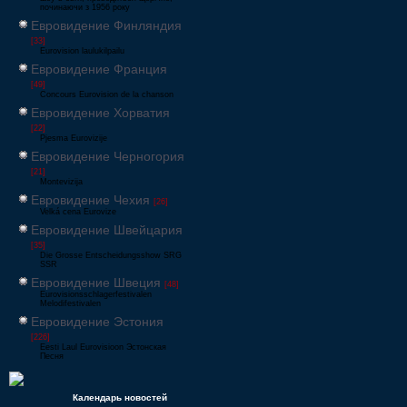
починаючи з 1956 року
Евровидение Финляндия
[33]
Eurovision laulukilpailu
Евровидение Франция
[49]
Concours Eurovision de la chanson
Евровидение Хорватия
[22]
Pjesma Eurovizije
Евровидение Черногория
[21]
Montevizija
Евровидение Чехия
[26]
Velká cena Eurovize
Евровидение Швейцария
[35]
Die Grosse Entscheidungsshow SRG
SSR
Евровидение Швеция
[48]
Eurovisionsschlagerfestivalen
Melodifestivalen
Евровидение Эстония
[226]
Eesti Laul Eurovisioon Эстонская
Песня
Календарь новостей