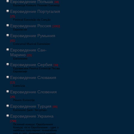
Евровидение Польша
[36]
Eurowizja Konkurs Piosenki Eurowizji
Евровидение Португалия
[25]
Festival Eurovisão da Canção
Евровидение Россия
[1062]
Европесня
Евровидение Румыния
[41]
Concursul Muzical Eurovision
Евровидение Сан-
Марино
[23]
Eurovisione
Евровидение Сербия
[39]
Еуровисион Pesma Evrovizije Песма
Евровизије
Евровидение Словакия
[13]
Eurovízia
Евровидение Словения
[26]
Pesem Evrovizije
Евровидение Турция
[66]
Eurovision Şarkı Yarışması
Евровидение Украина
[796]
Пісенний конкурс Євробачення
Конкурс пісні Євробачення - одне з
найбільш популярних телевізійних
шоу в світі, проводиться щорічно,