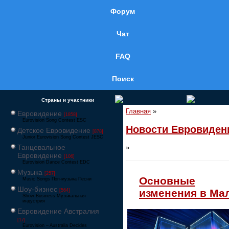
Форум
Чат
FAQ
Поиск
Страны и участники
Главная
»
Евровидение
[1858]
Eurovision Song Contest ESC
Новости Евровиден
Детское Евровидение
[878]
Junior Eurovision Song Contest JESC
Танцевальное
»
Евровидение
[106]
Eurovision Dance Contest EDC
Музыка
[257]
Основные
Music Songs Поп-музыка Песни
Шоу-бизнес
изменения в Ма
[564]
Show Business Музыкальная
индустрия
Евровидение Австралия
[17]
Eurovision – Australia Decides