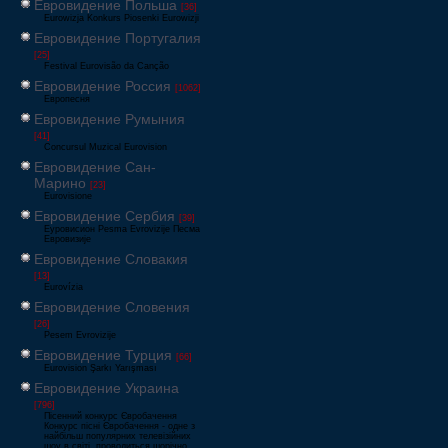
Евровидение Польша
[36]
Eurowizja Konkurs Piosenki Eurowizji
Евровидение Португалия
[25]
Festival Eurovisão da Canção
Евровидение Россия
[1062]
Европесня
Евровидение Румыния
[41]
Concursul Muzical Eurovision
Евровидение Сан-
Марино
[23]
Eurovisione
Евровидение Сербия
[39]
Еуровисион Pesma Evrovizije Песма
Евровизије
Евровидение Словакия
[13]
Eurovízia
Евровидение Словения
[26]
Pesem Evrovizije
Евровидение Турция
[66]
Eurovision Şarkı Yarışması
Евровидение Украина
[796]
Пісенний конкурс Євробачення
Конкурс пісні Євробачення - одне з
найбільш популярних телевізійних
шоу в світі, проводиться щорічно,