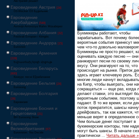
Австралия решает
Евровидение Австрия
[24]
Ö3-Wecker Ö3 Будильник
Евровидение
Азербайджан
[549]
Avrovijn Avroviziya Mahnı Müsabiqəsi
Евровидение Албания
Букмекеры работают, чтобы
[32]
Festivali Evropian i Këngës
зарабатывать. Вот почему боле
вероятные события принесут ме
Евровидение Андорра
[15]
чем что-то довольно маловероя
Eurovisió
Букмекеры не просто решают, к
Евровидение Армения
оценивать каждую песню — они
[228]
ранжируют песни по своему ли
Եվրատեսիլ երգի մրցույթ
вкусу. Они реагируют на то, что
Евровидение Беларусь
происходит на рынке. Приток де
[600]
здесь играет ключевую роль. Е
Конкурс песні Еўрабачанне
многие люди начнут вкладывать
Евровидение Бельгия
на Кипр, чтобы выиграть, они на
[24]
Eurosong
сокращаться — еще раз, когда 
Евровидение Болгария
делают ставки, это выглядит б
вероятным событием, поэтому 
[26]
Евровизия
падают. В то же время, если д
поток прекратится, шансы начну
Евровидение Босния и
дрейфовать, так как кажется, ч
Герцеговина
[21]
меньше верят в определенное с
BH Eurosong Show
Чем больше денег поступает в
Евровидение
букмекерские конторы, тем над
Великобритания
[67]
могут быть шансы. В начале се
Eurovision: You Decide
практически
...
Читать дальше »
Евровидение Венгрия