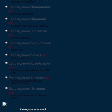
починаючи з 1956 року
Евровидение Финляндия
[33]
Eurovision laulukilpailu
Евровидение Франция
[49]
Concours Eurovision de la chanson
Евровидение Хорватия
[22]
Pjesma Eurovizije
Евровидение Черногория
[21]
Montevizija
Евровидение Чехия
[26]
Velká cena Eurovize
Евровидение Швейцария
[35]
Die Grosse Entscheidungsshow SRG
SSR
Евровидение Швеция
[48]
Eurovisionsschlagerfestivalen
Melodifestivalen
Евровидение Эстония
[226]
Eesti Laul Eurovisioon Эстонская
Песня
Календарь новостей