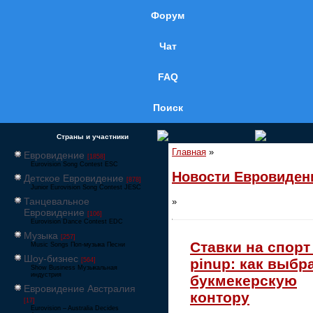
Форум
Чат
FAQ
Поиск
Страны и участники
Главная
»
Евровидение
[1858]
Eurovision Song Contest ESC
Новости Евровиден
Детское Евровидение
[878]
Junior Eurovision Song Contest JESC
Танцевальное
»
Евровидение
[106]
Eurovision Dance Contest EDC
Музыка
[257]
Ставки на спорт
Music Songs Поп-музыка Песни
Шоу-бизнес
pinup: как выбр
[564]
Show Business Музыкальная
индустрия
букмекерскую
Евровидение Австралия
контору
[17]
Eurovision – Australia Decides