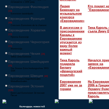
починаючи з 1956 року
Лидия
Кто поедет н
Евровидение Финляндия
Беженару на
"Евровидени
[33]
музыкальном
Eurovision laulukilpailu
конкурсе
Евровидение Франция
«Евровидение»
[49]
Concours Eurovision de la chanson
В дискуссии о
Тина Кароль 
Евровидение Хорватия
присоединении
съела Диму 
[22]
Канады к
Pjesma Eurovizije
Евровидению
Евровидение Черногория
упускается из
виду более
[21]
Montevizija
важный
момент
Евровидение Чехия
[26]
Velká cena Eurovize
Тина Кароль
Начался при
Евровидение Швейцария
подарила
заявок на
[35]
Билану
«Евровидени
Die Grosse Entscheidungsshow SRG
«французский
SSR
поцелуй»
Евровидение Швеция
[48]
Eurovisionsschlagerfestivalen
Евровидение
На Евровиде
Melodifestivalen
2007 уже не за
2006 в Греци
Евровидение Эстония
горами
Украину буде
[226]
представлять
Eesti Laul Eurovisioon Эстонская
Песня
Кароль
Календарь новостей