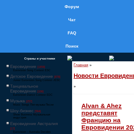
Форум
Чат
FAQ
Поиск
Страны и участники
Главная
»
Евровидение
[1858]
Eurovision Song Contest ESC
Новости Евровиден
Детское Евровидение
[878]
Junior Eurovision Song Contest JESC
Танцевальное
»
Евровидение
[106]
Eurovision Dance Contest EDC
Музыка
[257]
Alvan & Ahez
Music Songs Поп-музыка Песни
Шоу-бизнес
представят
[564]
Show Business Музыкальная
индустрия
Францию на
Евровидение Австралия
Евровидении 20
[17]
Eurovision – Australia Decides