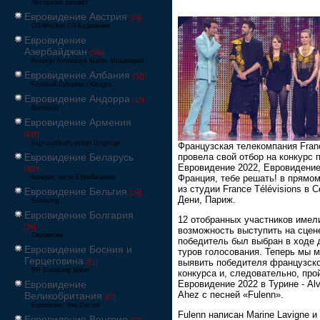
Австралия решает
Евровидение Австрия
[24]
Ö3-Wecker Ö3 Будильник
Евровидение
Азербайджан
[549]
Avrovijn Avroviziya Mahnı Müsabiqəsi
Евровидение Албания
[32]
Festivali Evropian i Këngës
Евровидение Андорра
[15]
Eurovisió
Евровидение Армения
[228]
Եվրատեսիլ երգի մրցույթ
Французская телекомпания Fran
провела свой отбор на конкурс 
Евровидение Беларусь
Евровидение 2022, Евровидени
[600]
Франция, тебе решать! в прямо
Конкурс песні Еўрабачанне
из студии France Télévisions в С
Евровидение Бельгия
[24]
Дени, Париж.
Eurosong
Евровидение Болгария
12 отобранных участников имел
[26]
возможность выступить на сцене
Евровизия
победитель был выбран в ходе 
Евровидение Босния и
туров голосования. Теперь мы 
Герцеговина
выявить победителя французск
[21]
BH Eurosong Show
конкурса и, следовательно, про
Евровидение
Евровидение 2022 в Турине - Al
Ahez с песней «Fulenn».
Великобритания
[67]
Eurovision: You Decide
Fulenn написан Marine Lavigne и
Евровидение Венгрия