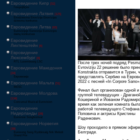
Евровидение Кипр
[52]
Γιουροβίζιον
Евровидение Латвия
[125]
Eirodziesma Eirovīzija Eirovīzijas
dziesmu konkurss
Евровидение Литва
[65]
Eurovizijoje Eurovizija Eurovizijos
dainų konkursas
Евровидение
Лихтенштейн
[6]
Евровидение
Люксембург
[6]
RTL Luxembourg LSC
После трех ночей подряд Pesma
Evroviziju 22 решение было прин
Евровидение Македония
Konstrakta отправится в Турин, 
[24]
представлять Сербию на Евров
Евровизија
2022 с песней «In Corpore Sano»
Евровидение Мальта
[51]
MESC
Финал был организован одной и
Евровидение Молдова
группой телеведущих - Драгано
[134]
Кошериной и Йованом Радомиро
Concursul Muzical Eurovision
время как зеленая комната был
Евровидение
работой телеведущего Стефана
Нидерланды
Поповича и актрисы Кристины
[26]
Eurovisie Songfestival
Раденкович.
Евровидение Норвегия
Шоу проходило в прямом эфире
[39]
Белграде.
Eurosong Sang Ryddesalg Nrk Melodi
Grand Prix