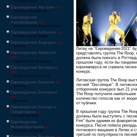
Австралия решает
Евровидение Австрия
[24]
Ö3-Wecker Ö3 Будильник
Евровидение
Азербайджан
[549]
Avrovijn Avroviziya Mahnı Müsabiqəsi
Евровидение Албания
[32]
Festivali Evropian i Këngës
Евровидение Андорра
[15]
Eurovisió
Литву на "Евровидении-2021" б
Евровидение Армения
представлять группа The Roop, 
должна была поехать в Роттерд
[228]
Եվրատեսիլ երգի մրցույթ
прошлом году, если бы пандеми
коронавируса не сорвала песен
Евровидение Беларусь
конкурс.
[600]
Конкурс песні Еўрабачанне
Литовская группа The Roop выст
Евровидение Бельгия
[24]
песней "Discoteque". В литовск
Eurosong
отборочном конкурсе был 21 уча
Евровидение Болгария
The Roop получили наибольшее
[26]
количество голосов как от жюри,
Евровизия
от публики.
Евровидение Босния и
Герцеговина
В прошлом году группа The Roo
[21]
должны были выступить с песне
BH Eurosong Show
Fire" были одними из фаворитов
Евровидение
конкурса. Песня побила рекорд
Великобритания
[67]
потокового вещания в Литве и с
Eurovision: You Decide
третьей по популярности песней
Евровидение Венгрия