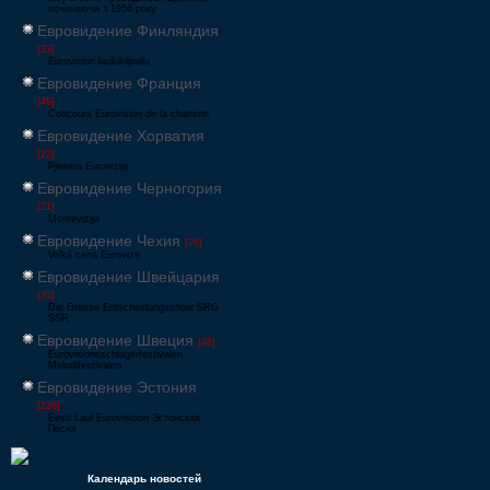
починаючи з 1956 року
Евровидение Финляндия
[33]
Eurovision laulukilpailu
Евровидение Франция
[49]
Concours Eurovision de la chanson
Евровидение Хорватия
[22]
Pjesma Eurovizije
Евровидение Черногория
[21]
Montevizija
Евровидение Чехия
[26]
Velká cena Eurovize
Евровидение Швейцария
[35]
Die Grosse Entscheidungsshow SRG
SSR
Евровидение Швеция
[48]
Eurovisionsschlagerfestivalen
Melodifestivalen
Евровидение Эстония
[226]
Eesti Laul Eurovisioon Эстонская
Песня
Календарь новостей