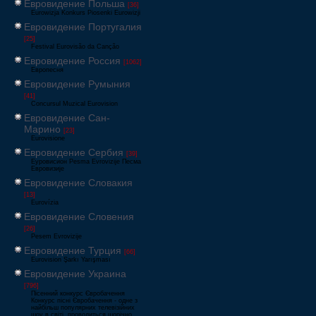
Евровидение Польша
[36]
Eurowizja Konkurs Piosenki Eurowizji
Евровидение Португалия
[25]
Festival Eurovisão da Canção
Евровидение Россия
[1062]
Европесня
Евровидение Румыния
[41]
Concursul Muzical Eurovision
Евровидение Сан-
Марино
[23]
Eurovisione
Евровидение Сербия
[39]
Еуровисион Pesma Evrovizije Песма
Евровизије
Евровидение Словакия
[13]
Eurovízia
Евровидение Словения
[26]
Pesem Evrovizije
Евровидение Турция
[66]
Eurovision Şarkı Yarışması
Евровидение Украина
[796]
Пісенний конкурс Євробачення
Конкурс пісні Євробачення - одне з
найбільш популярних телевізійних
шоу в світі, проводиться щорічно,