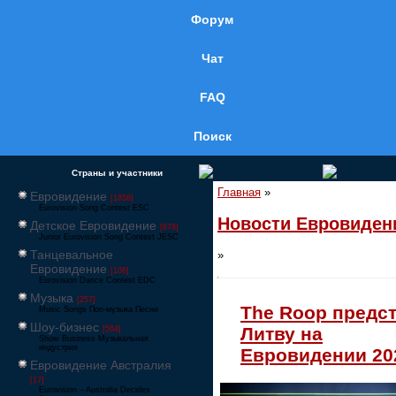
Форум
Чат
FAQ
Поиск
Страны и участники
Главная
»
Евровидение
[1858]
Eurovision Song Contest ESC
Новости Евровиден
Детское Евровидение
[878]
Junior Eurovision Song Contest JESC
Танцевальное
»
Евровидение
[106]
Eurovision Dance Contest EDC
Музыка
[257]
The Roop предс
Music Songs Поп-музыка Песни
Шоу-бизнес
Литву на
[564]
Show Business Музыкальная
индустрия
Евровидении 20
Евровидение Австралия
[17]
Eurovision – Australia Decides