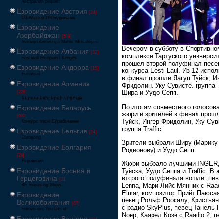
Австралия решает
Евровидение Австрия
[24]
Ö3-Wecker Ö3 Будильник
Евровидение
Азербайджан
[549]
Avrovijn Avroviziya Mahnı Müsabiqəsi
Вечером в субботу в Спортивно
Евровидение Албания
[32]
комплексе Тартуского универси
Festivali Evropian i Këngës
прошел второй полуфинал песе
Евровидение Андорра
[15]
конкурса Eesti Laul. Из 12 испо
Eurovisió
в финал прошли Яагуп Туйск, И
Евровидение Армения
Фридолин, Уку Сувисте, группа Tr
Шира и Уудо Сепп.
[228]
Եվրատեսիլ երգի մրցույթ
По итогам совместного голосов
Евровидение Беларусь
жюри и зрителей в финал прошл
[600]
Туйск, Ингер Фридолин, Уку Сув
Конкурс песні Еўрабачанне
группа Traffic.
Евровидение Бельгия
[24]
Eurosong
Зрители выбрали Ширу (Марику
Евровидение Болгария
Родионову) и Уудо Сепп.
[26]
Евровизия
Жюри выбрало лучшими INGER,
Евровидение Босния и
Туйска, Уудо Сеппа и Traffic. В
Герцеговина
второго полуфинала вошли: пев
[21]
Lenna, Мари-Лийс Мянник с Raa
BH Eurosong Show
Elmar, композитор Прийт Паюсаа
Евровидение
певец Рольф Роосалу, Кристья
Великобритания
[67]
с радио SkyPlus, певец Танель 
Eurovision: You Decide
Noep, Каарел Козе с Raadio 2, п
Евровидение Венгрия