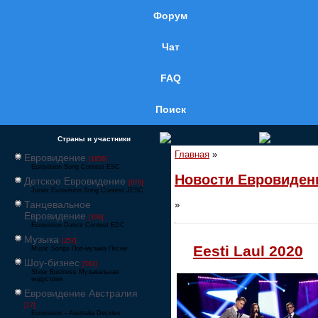
Форум
Чат
FAQ
Поиск
Страны и участники
Главная
»
Евровидение
[1858]
Eurovision Song Contest ESC
Новости Евровиден
Детское Евровидение
[878]
Junior Eurovision Song Contest JESC
Танцевальное
»
Евровидение
[106]
Eurovision Dance Contest EDC
Музыка
[257]
Eesti Laul 2020
Music Songs Поп-музыка Песни
Шоу-бизнес
[564]
Show Business Музыкальная
индустрия
Евровидение Австралия
[17]
Eurovision – Australia Decides