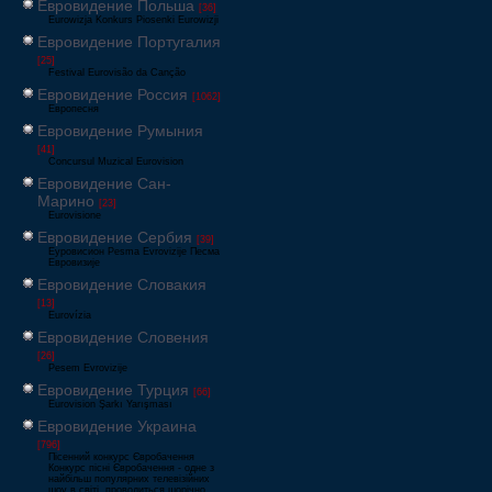
Евровидение Польша
[36]
Eurowizja Konkurs Piosenki Eurowizji
Евровидение Португалия
[25]
Festival Eurovisão da Canção
Евровидение Россия
[1062]
Европесня
Евровидение Румыния
[41]
Concursul Muzical Eurovision
Евровидение Сан-
Марино
[23]
Eurovisione
Евровидение Сербия
[39]
Еуровисион Pesma Evrovizije Песма
Евровизије
Евровидение Словакия
[13]
Eurovízia
Евровидение Словения
[26]
Pesem Evrovizije
Евровидение Турция
[66]
Eurovision Şarkı Yarışması
Евровидение Украина
[796]
Пісенний конкурс Євробачення
Конкурс пісні Євробачення - одне з
найбільш популярних телевізійних
шоу в світі, проводиться щорічно,