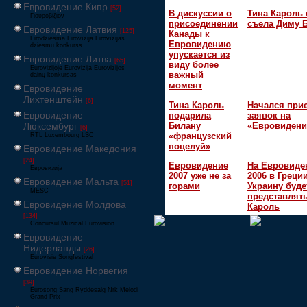
Евровидение Кипр
[52]
В дискуссии о
Тина Кароль 
Γιουροβίζιον
присоединении
съела Диму 
Евровидение Латвия
[125]
Канады к
Eirodziesma Eirovīzija Eirovīzijas
Евровидению
dziesmu konkurss
упускается из
Евровидение Литва
[65]
виду более
Eurovizijoje Eurovizija Eurovizijos
важный
dainų konkursas
момент
Евровидение
Лихтенштейн
[6]
Тина Кароль
Начался при
Евровидение
подарила
заявок на
Билану
«Евровидени
Люксембург
[6]
«французский
RTL Luxembourg LSC
поцелуй»
Евровидение Македония
[24]
Евровидение
На Евровиде
Евровизија
2007 уже не за
2006 в Греци
Евровидение Мальта
[51]
горами
Украину буде
MESC
представлять
Евровидение Молдова
Кароль
[134]
Concursul Muzical Eurovision
Евровидение
Нидерланды
[26]
Eurovisie Songfestival
Евровидение Норвегия
[39]
Eurosong Sang Ryddesalg Nrk Melodi
Grand Prix