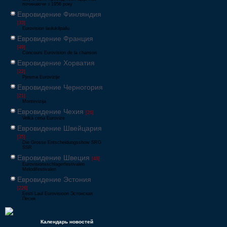
починаючи з 1956 року
Евровидение Финляндия
[33]
Eurovision laulukilpailu
Евровидение Франция
[49]
Concours Eurovision de la chanson
Евровидение Хорватия
[22]
Pjesma Eurovizije
Евровидение Черногория
[21]
Montevizija
Евровидение Чехия
[26]
Velká cena Eurovize
Евровидение Швейцария
[35]
Die Grosse Entscheidungsshow SRG
SSR
Евровидение Швеция
[48]
Eurovisionsschlagerfestivalen
Melodifestivalen
Евровидение Эстония
[226]
Eesti Laul Eurovisioon Эстонская
Песня
Календарь новостей