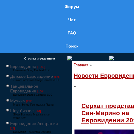
Форум
Чат
FAQ
Поиск
Страны и участники
Главная
»
Евровидение
[1858]
Eurovision Song Contest ESC
Новости Евровиден
Детское Евровидение
[878]
Junior Eurovision Song Contest JESC
Танцевальное
»
Евровидение
[106]
Eurovision Dance Contest EDC
Музыка
[257]
Серхат предста
Music Songs Поп-музыка Песни
Шоу-бизнес
Сан-Марино на
[564]
Show Business Музыкальная
индустрия
Евровидении 20
Евровидение Австралия
[17]
Eurovision – Australia Decides