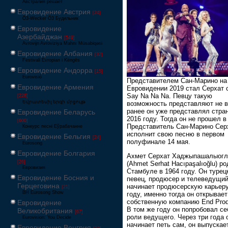
Австралия решает
Евровидение Австрия
[24]
Ö3-Wecker Ö3 Будильник
Евровидение
Азербайджан
[549]
Avrovijn Avroviziya Mahnı Müsabiqəsi
Евровидение Албания
[32]
Festivali Evropian i Këngës
Евровидение Андорра
[15]
Eurovisió
Представителем Сан-Марино на
Евровидение Армения
Евровидении 2019 стал Серхат 
Say Na Na Na. Певцу такую
[228]
Եվրատեսիլ երգի մրցույթ
возможность представляют не в
ранее он уже представлял стра
Евровидение Беларусь
2016 году. Тогда он не прошел 
[600]
Представитель Сан-Марино Сер
Конкурс песні Еўрабачанне
исполнит свою песню в первом
Евровидение Бельгия
[24]
полуфинале 14 мая.
Eurosong
Евровидение Болгария
Ахмет Серхат Хаджыпашалыогл
[26]
(Ahmet Serhat Hacıpaşalıoğlu) р
Евровизия
Стамбуле в 1964 году. Он турец
Евровидение Босния и
певец, продюсер и телеведущий
Герцеговина
начинает продюсерскую карьеру
[21]
BH Eurosong Show
году, именно тогда он открывае
собственную компанию End Prod
Евровидение
В том же году он попробовал се
Великобритания
[67]
роли ведущего. Через три года 
Eurovision: You Decide
начинает петь сам, он выпускае
Евровидение Венгрия