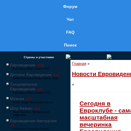
Форум
Чат
FAQ
Поиск
Страны и участники
Главная
»
Евровидение
[1858]
Eurovision Song Contest ESC
Новости Евровиден
Детское Евровидение
[878]
Junior Eurovision Song Contest JESC
Танцевальное
»
Евровидение
[106]
Eurovision Dance Contest EDC
Музыка
[257]
Сегодня в
Music Songs Поп-музыка Песни
Шоу-бизнес
Евроклубе - сам
[564]
Show Business Музыкальная
индустрия
масштабная
Евровидение Австралия
вечеринка
[17]
Eurovision – Australia Decides