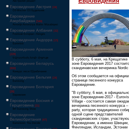
Евровидения
Австралия решает
Евровидение Австрия
[24]
Ö3-Wecker Ö3 Будильник
Евровидение
Азербайджан
[549]
Avrovijn Avroviziya Mahnı Müsabiqəsi
Евровидение Албания
[32]
Festivali Evropian i Këngës
Евровидение Андорра
[15]
Eurovisió
Евровидение Армения
[228]
Եվրատեսիլ երգի մրցույթ
В субботу, 6 мая, на Крещатике
Евровидение Беларусь
зоне Евровидения 2017 состоит
скандинавская вечеринка Nordic 
[600]
Конкурс песні Еўрабачанне
Об этом сообщается на официа
Евровидение Бельгия
[24]
странице песенного конкурса
Eurosong
Евровидение.
Евровидение Болгария
[26]
"В субботу, 6 мая, в официальн
Евровизия
зоне Евровидение-2017 - Eurovis
Евровидение Босния и
Village - состоится самая ожид
Герцеговина
вечеринка песенного конкурса – 
[21]
BH Eurosong Show
party, которая традиционно соби
одной сцене представителей
Евровидение
скандинавских стран, участвую
Великобритания
[67]
Евровидении, а именно Швеции,
Eurovision: You Decide
Финляндии, Исландии, Эстонии 
Евровидение Венгрия