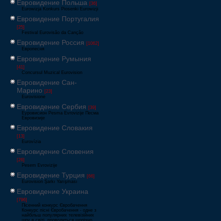
Евровидение Польша
[36]
Eurowizja Konkurs Piosenki Eurowizji
Евровидение Португалия
[25]
Festival Eurovisão da Canção
Евровидение Россия
[1062]
Европесня
Евровидение Румыния
[41]
Concursul Muzical Eurovision
Евровидение Сан-
Марино
[23]
Eurovisione
Евровидение Сербия
[39]
Еуровисион Pesma Evrovizije Песма
Евровизије
Евровидение Словакия
[13]
Eurovízia
Евровидение Словения
[26]
Pesem Evrovizije
Евровидение Турция
[66]
Eurovision Şarkı Yarışması
Евровидение Украина
[796]
Пісенний конкурс Євробачення
Конкурс пісні Євробачення - одне з
найбільш популярних телевізійних
шоу в світі, проводиться щорічно,