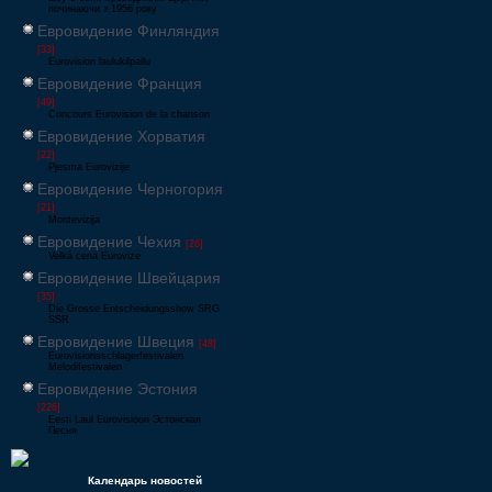
починаючи з 1956 року
Евровидение Финляндия
[33]
Eurovision laulukilpailu
Евровидение Франция
[49]
Concours Eurovision de la chanson
Евровидение Хорватия
[22]
Pjesma Eurovizije
Евровидение Черногория
[21]
Montevizija
Евровидение Чехия
[26]
Velká cena Eurovize
Евровидение Швейцария
[35]
Die Grosse Entscheidungsshow SRG
SSR
Евровидение Швеция
[48]
Eurovisionsschlagerfestivalen
Melodifestivalen
Евровидение Эстония
[226]
Eesti Laul Eurovisioon Эстонская
Песня
Календарь новостей