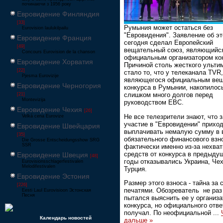
починаючи з 1956 року
Евровидение Финляндия
[33]
Румыния может остаться без
Eurovision laulukilpailu
"Евровидения". Заявление об э
Евровидение Франция
сегодня сделал Европейский
[49]
вещательный союз, являющийс
Concours Eurovision de la chanson
официальным организатором ко
Евровидение Хорватия
Причиной столь жесткого ульти
[22]
стало то, что у телеканала TVR,
Pjesma Eurovizije
являющегося официальным ве
Евровидение Черногория
конкурса в Румынии, накопилос
слишком много долгов перед
[21]
Montevizija
руководством ЕВС.
Евровидение Чехия
[26]
Не все телезрители знают, что з
Velká cena Eurovize
участие в "Евровидении" прихо
Евровидение Швейцария
выплачивать немалую сумму в 
[35]
обязательного финансового взн
Die Grosse Entscheidungsshow SRG
SSR
фактически именно из-за нехват
средств от конкурса в предыду
Евровидение Швеция
[48]
годы отказывались Украина, Чех
Eurovisionsschlagerfestivalen
Melodifestivalen
Турция.
Евровидение Эстония
Размер этого взноса - тайна за
[226]
печатями. Обозреватель не раз
Eesti Laul Eurovisioon Эстонская
Песня
пытался выяснить ее у организа
конкурса, но официального отве
получал. По неофициальной
...
Календарь новостей
дальше »