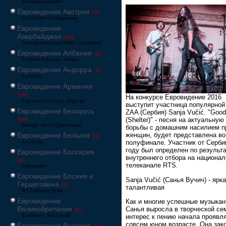
Австралия решает
Евровидение Австрия
[24]
Ö3-Wecker Ö3 Будильник
Евровидение
Азербайджан
[549]
Avrovijn Avroviziya Mahnı Müsabiqəsi
Евровидение Албания
[32]
Festivali Evropian i Këngës
Евровидение Андорра
[15]
Eurovisió
Евровидение Армения
[228]
На конкурсе Евровидение 2016
Եվրատեսիլ երգի մրցույթ
выступит участница популярной
Евровидение Беларусь
ZAA (Сербия) Sanja Vučić. "Goo
(Shelter)" - песня на актуальную
[600]
Конкурс песні Еўрабачанне
борьбы с домашним насилием п
Евровидение Бельгия
женщин, будет представлена во
[24]
полуфинале. Участник от Серби
Eurosong
году был определен по результ
Евровидение Болгария
внутреннего отбора на национа
[26]
телеканале RTS.
Евровизия
Евровидение Босния и
Sanja Vučić (Санья Вучич) - ярка
Герцеговина
[21]
талантливая
BH Eurosong Show
Евровидение
Как и многие успешные музыкан
Великобритания
Санья выросла в творческой се
[67]
Eurovision: You Decide
интерес к пению начала проявля
совсем юном возрасте. Она зак
Евровидение Венгрия