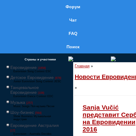
Форум
Чат
FAQ
Поиск
Страны и участники
Главная
»
Евровидение
[1858]
Eurovision Song Contest ESC
Новости Евровиден
Детское Евровидение
[878]
Junior Eurovision Song Contest JESC
Танцевальное
»
Евровидение
[106]
Eurovision Dance Contest EDC
Музыка
[257]
Sanja Vučić
Music Songs Поп-музыка Песни
Шоу-бизнес
представит Сер
[564]
Show Business Музыкальная
индустрия
на Евровидении
Евровидение Австралия
2016
[17]
Eurovision – Australia Decides