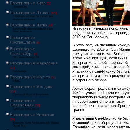
Евровидение Кипр
[52]
Γιουροβίζιον
Евровидение Латвия
[125]
Eirodziesma Eirovīzija Eirovīzijas
dziesmu konkurss
Евровидение Литва
[65]
Известный турецкий исполнител
Eurovizijoje Eurovizija Eurovizijos
dainų konkursas
продюсер выступит на Евровид
2016 от Сан-Марино.
Евровидение
Лихтенштейн
[6]
В этом году на песенном конкур
Евровидение
Евровидение 2016 от Сан-Мари
Люксембург
выступит исполнитель Serhat. "I 
[6]
RTL Luxembourg LSC
Know" - композиция, созданная
интернациональной творческой
Евровидение Македония
командой, была презентована 9 
[24]
Участник от Сан-Марино был оп
Евровизија
авторитетным жюри в результат
Евровидение Мальта
[51]
внутреннего отбора.
MESC
Евровидение Молдова
Ахмет Серхат родился в Стамбу
[134]
1964 г., учился в Германии, а у
Concursul Muzical Eurovision
творческую карьеру построил н
Евровидение
на своей родине, но и в таких
Нидерланды
европейских странах как Франци
[26]
Eurovisie Songfestival
Греция.
Евровидение Норвегия
У делегации Сан-Марино не был
[39]
сомнений при выборе участника
Eurosong Sang Ryddesalg Nrk Melodi
Grand Prix
Евровидение, ведь исполнитель