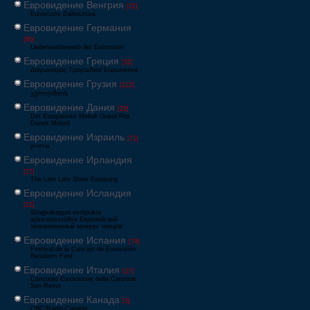
Евровидение Венгрия
[22]
Eurovíziós Dalfesztivá
Евровидение Германия
[80]
Liederwettbewerb der Eurovision
Евровидение Греция
[52]
Διαγωνισμός Τραγουδιού Ευρώεικονα
Евровидение Грузия
[122]
ევროვიზიის
Евровидение Дания
[29]
Det Europæiske Melodi Grand Prix
Dansk Melodi
Евровидение Израиль
[71]
‏אירוויזיון
Евровидение Ирландия
[27]
The Late Late Show Eurosong
Евровидение Исландия
[21]
Söngvakeppni evrópskra
sjónvarpsstöðva Европейский
телевизионный конкурс певцов
Евровидение Испания
[79]
Festival de la Canción de Eurovisión
Benidorm Fest
Евровидение Италия
[27]
Concorso Eurovisione della Canzone
San Remo
Евровидение Канада
[3]
CBC/Radio-Canada