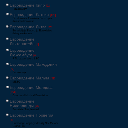
Евровидение Кипр
[52]
Γιουροβίζιον
Евровидение Латвия
[125]
Eirodziesma Eirovīzija Eirovīzijas
dziesmu konkurss
Евровидение Литва
[65]
Eurovizijoje Eurovizija Eurovizijos
dainų konkursas
Евровидение
Лихтенштейн
[6]
Евровидение
Люксембург
[6]
RTL Luxembourg LSC
Евровидение Македония
[24]
Евровизија
Евровидение Мальта
[51]
MESC
Евровидение Молдова
[134]
Concursul Muzical Eurovision
Евровидение
Нидерланды
[26]
Eurovisie Songfestival
Евровидение Норвегия
[39]
Eurosong Sang Ryddesalg Nrk Melodi
Grand Prix