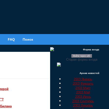
FAQ
Поиск
Форма входа
Войти через uID
Старая форма входа
Архив новостей
2003 Январь
2003 Февраль
2003 Март
мерой
2003 Май
2003 Июнь
7"?
2003 Сентябрь
2003 Декабрь
 Билана