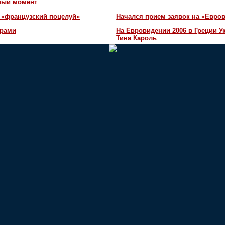
жный момент
 «французский поцелуй»
Начался прием заявок на «Евров
орами
На Евровидении 2006 в Греции У
Тина Кароль