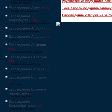
Eurovision – Australia Decides
упускается из виду более ва
Австралия решает
Евровидение Австрия
Тина Кароль подарила Билану
[24]
Ö3-Wecker Ö3 Будильник
Евровидение 2007 уже не за г
Евровидение
Азербайджан
[549]
Avrovijn Avroviziya Mahnı Müsabiqəsi
Евровидение Албания
[32]
Festivali Evropian i Këngës
Евровидение Андорра
[15]
Eurovisió
Евровидение Армения
[228]
Եվրատեսիլ երգի մրցույթ
Евровидение Беларусь
[600]
Конкурс песні Еўрабачанне
Евровидение Бельгия
[24]
Eurosong
Евровидение Болгария
[26]
Евровизия
Евровидение Босния и
Герцеговина
[21]
BH Eurosong Show
Евровидение
Великобритания
[67]
Eurovision: You Decide