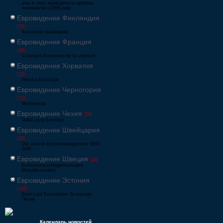
шоу в світі, проводиться щорічно,
починаючи з 1956 року
Евровидение Финляндия
[33]
Eurovision laulukilpailu
Евровидение Франция
[49]
Concours Eurovision de la chanson
Евровидение Хорватия
[22]
Pjesma Eurovizije
Евровидение Черногория
[21]
Montevizija
Евровидение Чехия
[26]
Velká cena Eurovize
Евровидение Швейцария
[35]
Die Grosse Entscheidungsshow SRG
SSR
Евровидение Швеция
[48]
Eurovisionsschlagerfestivalen
Melodifestivalen
Евровидение Эстония
[226]
Eesti Laul Eurovisioon Эстонская
Песня
Календарь новостей