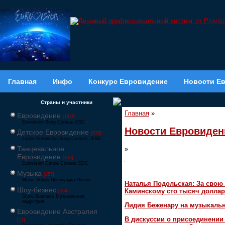
Главная
Инфо
Конкурс Евровидение
Новости Е
Страны и участники
Главная
»
Евровидение
[1858]
Eurovision Song Contest ESC
Новости Евровиден
Детское Евровидение
[878]
Junior Eurovision Song Contest JESC
Танцевальное
»
Евровидение
[106]
Eurovision Dance Contest EDC
Музыка
[257]
Music Songs Поп-музыка Песни
Наталья Подольская: За свою 
Шоу-бизнес
Каминскому сто тысяч доллар
[564]
Show Business Музыкальная
индустрия
Лидия Беженару на музыкаль
Евровидение Австралия
В дискуссии о присоединени
[17]