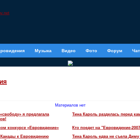
вровидения
Музыка
Видео
Фото
Форум
Чат
ия
Материалов нет
«свободу» я предлагала
Тина Кароль разделась перед ка
ов!
ном конкурсе «Евровидение»
Кто поедет на "Евровидение-200
и Канады к Евровидению
Тина Кароль едва не съела Диму