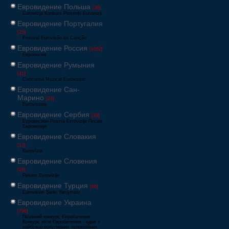
Евровидение Польша
[36]
Eurowizja Konkurs Piosenki Eurowizji
Евровидение Португалия
[25]
Festival Eurovisão da Canção
Евровидение Россия
[1062]
Европесня
Евровидение Румыния
[41]
Concursul Muzical Eurovision
Евровидение Сан-
Марино
[23]
Eurovisione
Евровидение Сербия
[39]
Еуровисион Pesma Evrovizije Песма
Евровизије
Евровидение Словакия
[13]
Eurovízia
Евровидение Словения
[26]
Pesem Evrovizije
Евровидение Турция
[66]
Eurovision Şarkı Yarışması
Евровидение Украина
[796]
Пісенний конкурс Євробачення
Конкурс пісні Євробачення - одне з
найбільш популярних телевізійних