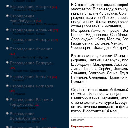
Австралия решает
В Стокгольме состоялась жереб
Евровидение Австрия
[24]
участников. В этом году в конку
Ö3-Wecker Ö3 Будильник
примут участие 43 страны. Согл
Евровидение
результатам жеребьевки, в пер
Азербайджан
[549]
полуфинале 10 мая примут учас
Avrovijn Avroviziya Mahnı Müsabiqəsi
стран (Хорватия, Финляндия,
Евровидение Албания
Молдавия, Армения, Греция, Ве
[32]
Festivali Evropian i Këngës
Россия, Нидерланды, Сан-Мари
Азербайджан, Кипр, Мальта, Бо
Евровидение Андорра
[15]
Герцеговина, Эстония, Чехия,
Eurovisió
Черногория, Исландия, Австрия)
Евровидение Армения
[228]
Во втором полуфинале 12 мая –
Եվրատեսիլ երգի մրցույթ
(Украина, Латвия, Беларусь, Ир
Евровидение Беларусь
Швейцария, Македония, Австра
[600]
Литва, Польша Сербия, Израиль
Конкурс песні Еўрабачанне
Албания, Болгария, Дания, Груз
Евровидение Бельгия
Румыния, Словения, Норвегия и
[24]
Eurosong
Бельгия.
Евровидение Болгария
Страны так называемой большо
[26]
пятерки – Испания, Франция,
Евровизия
Великобритания, Германия, Итал
Евровидение Босния и
страна-хозяйка конкурса Швеци
Герцеговина
[21]
автоматически попадают в фина
BH Eurosong Show
который состоится 14 мая.
Евровидение
Великобритания
[67]
Категория:
Eurovision: You Decide
Евровидение
Евровидение Венгрия