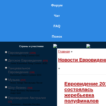
Форум
Чат
FAQ
Поиск
Страны и участники
Главная
»
Евровидение
[1858]
Eurovision Song Contest ESC
Новости Евровиден
Детское Евровидение
[878]
Junior Eurovision Song Contest JESC
Танцевальное
»
Евровидение
[106]
Eurovision Dance Contest EDC
Музыка
[257]
Евровидение 20
Music Songs Поп-музыка Песни
Шоу-бизнес
состоялась
[564]
Show Business Музыкальная
индустрия
жеребьевка
Евровидение Австралия
полуфиналов
[17]
Eurovision – Australia Decides