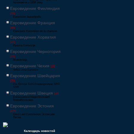
починаючи з 1956 року
Евровидение Финляндия
[33]
Eurovision laulukilpailu
Евровидение Франция
[49]
Concours Eurovision de la chanson
Евровидение Хорватия
[22]
Pjesma Eurovizije
Евровидение Черногория
[21]
Montevizija
Евровидение Чехия
[26]
Velká cena Eurovize
Евровидение Швейцария
[35]
Die Grosse Entscheidungsshow SRG
SSR
Евровидение Швеция
[48]
Eurovisionsschlagerfestivalen
Melodifestivalen
Евровидение Эстония
[226]
Eesti Laul Eurovisioon Эстонская
Песня
Календарь новостей