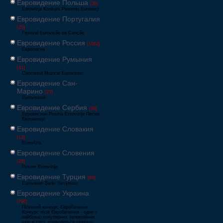
Евровидение Польша
[36]
Eurowizja Konkurs Piosenki Eurowizji
Евровидение Португалия
[25]
Festival Eurovisão da Canção
Евровидение Россия
[1062]
Европесня
Евровидение Румыния
[41]
Concursul Muzical Eurovision
Евровидение Сан-
Марино
[23]
Eurovisione
Евровидение Сербия
[39]
Еуровисион Pesma Evrovizije Песма
Евровизије
Евровидение Словакия
[13]
Eurovízia
Евровидение Словения
[26]
Pesem Evrovizije
Евровидение Турция
[66]
Eurovision Şarkı Yarışması
Евровидение Украина
[796]
Пісенний конкурс Євробачення
Конкурс пісні Євробачення - одне з
найбільш популярних телевізійних
шоу в світі, проводиться щорічно,