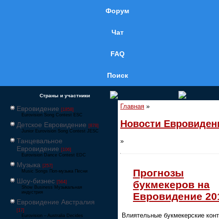
Форум
Чат
FAQ
Поиск
Страны и участники
Главная
»
Евровидение
[1858]
Eurovision Song Contest ESC
Новости Евровиден
Детское Евровидение
[878]
Junior Eurovision Song Contest JESC
Танцевальное
»
Евровидение
[106]
Eurovision Dance Contest EDC
Музыка
[257]
Прогнозы
Music Songs Поп-музыка Песни
Шоу-бизнес
букмекеров на
[564]
Show Business Музыкальная
индустрия
Евровидение 20
Евровидение Австралия
[17]
Влиятельные букмекерские кон
Eurovision – Australia Decides