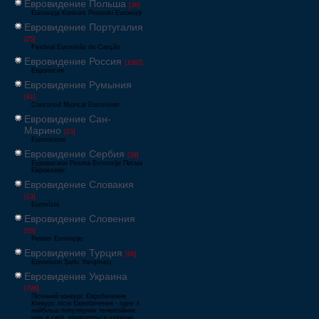
Евровидение Польша
[36]
Eurowizja Konkurs Piosenki Eurowizji
Евровидение Португалия
[25]
Festival Eurovisão da Canção
Евровидение Россия
[1062]
Европесня
Евровидение Румыния
[41]
Concursul Muzical Eurovision
Евровидение Сан-
Марино
[23]
Eurovisione
Евровидение Сербия
[39]
Еуровисион Pesma Evrovizije Песма
Евровизије
Евровидение Словакия
[13]
Eurovízia
Евровидение Словения
[26]
Pesem Evrovizije
Евровидение Турция
[66]
Eurovision Şarkı Yarışması
Евровидение Украина
[796]
Пісенний конкурс Євробачення
Конкурс пісні Євробачення - одне з
найбільш популярних телевізійних
шоу в світі, проводиться щорічно,