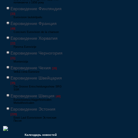
починаючи з 1956 року
Евровидение Финляндия
[33]
Eurovision laulukilpailu
Евровидение Франция
[49]
Concours Eurovision de la chanson
Евровидение Хорватия
[22]
Pjesma Eurovizije
Евровидение Черногория
[21]
Montevizija
Евровидение Чехия
[26]
Velká cena Eurovize
Евровидение Швейцария
[35]
Die Grosse Entscheidungsshow SRG
SSR
Евровидение Швеция
[48]
Eurovisionsschlagerfestivalen
Melodifestivalen
Евровидение Эстония
[226]
Eesti Laul Eurovisioon Эстонская
Песня
Календарь новостей