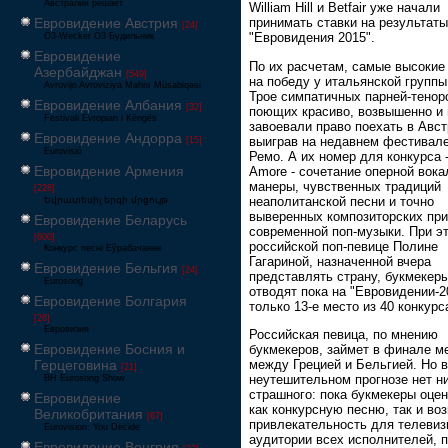
Австралия решает
William Hill и Betfair уже начали
Евровидение Австрия
принимать ставки на результаты
[24]
"Евровидения 2015".
Ö3-Wecker Ö3 Будильник
Евровидение
По их расчетам, самые высокие
Азербайджан
[549]
на победу у итальянской группы 
Avrovijn Avroviziya Mahnı Müsabiqəsi
Трое симпатичных парней-тенор
Евровидение Албания
[32]
поющих красиво, возвышенно и
Festivali Evropian i Këngës
завоевали право поехать в Авс
Евровидение Андорра
выиграв на недавнем фестивале
[15]
Eurovisió
Ремо. А их номер для конкурса 
Евровидение Армения
Amore - сочетание оперной вока
манеры, чувственных традиций
[228]
неаполитанской песни и точно
Եվրատեսիլ երգի մրցույթ
выверенных композиторских пр
Евровидение Беларусь
современной поп-музыки. При э
[600]
российской поп-певице Полине
Конкурс песні Еўрабачанне
Гагариной, назначенной вчера
Евровидение Бельгия
[24]
представлять страну, букмекер
Eurosong
отводят пока на "Евровидении-2
Евровидение Болгария
только 13-е место из 40 конкурс
[26]
Евровизия
Российская певица, по мнению
Евровидение Босния и
букмекеров, займет в финале м
между Грецией и Бельгией. Но в
Герцеговина
[21]
неутешительном прогнозе нет н
BH Eurosong Show
страшного: пока букмекеры оце
Евровидение
как конкурсную песню, так и в
Великобритания
[67]
привлекательность для телевиз
Eurovision: You Decide
аудитории всех исполнителей, 
Евровидение Венгрия