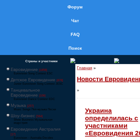
Форум
Чат
FAQ
Поиск
Страны и участники
Главная
»
Евровидение
[1858]
Eurovision Song Contest ESC
Новости Евровиден
Детское Евровидение
[878]
Junior Eurovision Song Contest JESC
Танцевальное
»
Евровидение
[106]
Eurovision Dance Contest EDC
Музыка
[257]
Украина
Music Songs Поп-музыка Песни
Шоу-бизнес
определилась с
[564]
Show Business Музыкальная
индустрия
участниками
Евровидение Австралия
«Евровидения 2
[17]
Eurovision – Australia Decides