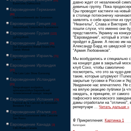
[22]
давно ждет от незалежной сим
Eurovíziós Dalfesztivá
девичью группу. Пока продюсе
Евровидение Германия
Гры проводят кастинги на новый
[80]
в столице потихонечку начинаю
Liederwettbewerb der Eurovision
заявлять о себе красотки из гру
Евровидение Греция
"Неангелы", Слава и Виктория.
[52]
Διαγωνισμός Τραγουδιού Ευρώεικονα
пошли слухи, что именно они б
представлять Украину на конкур
Евровидение Грузия
[122]
"Евровидение", который в этом 
ევროვიზიის
пройдет в Дании. А песню им н
Евровидение Дания
[29]
Александр Бард из шведской г
Det Europæiske Melodi Grand Prix
"Армия Любовников".
Dansk Melodi
Евровидение Израиль
[71]
Мы возбудились и специально 
‏אירוויזיון
на концерт дам в закрытый мос
Евровидение Ирландия
клуб Сохо, чтобы самолично
[27]
посмотреть, что это за чудо-де
The Late Late Show Eurosong
такие, которые штурмуют ITunes
Евровидение Исландия
закрытые тусовки в России и Ук
Увиденное нас впечатлило. Не 
[21]
Söngvakeppni evrópskra
на вялую реакцию публики (а ч
sjónvarpsstöðva Европейский
ожидать, в принципе, от самого
телевизионный конкурс певцов
пафосного московского заведен
Евровидение Испания
[79]
дамы отработали на "отлично", 
Festival de la Canción de Eurovisión
Benidorm Fest
репертуаре
...
Читать дальше »
Евровидение Италия
[27]
Concorso Eurovisione della Canzone
San Remo
Прикрепления:
Картинка 1
Евровидение Канада
[3]
Категория:
CBC/Radio-Canada