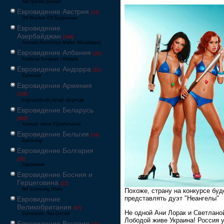
Австралия решает
Евровидение Австрия
[24]
Ö3-Wecker Ö3 Будильник
Евровидение
Азербайджан
[549]
Avrovijn Avroviziya Mahnı Müsabiqəsi
Евровидение Албания
[32]
Festivali Evropian i Këngës
Евровидение Андорра
[15]
Eurovisió
Евровидение Армения
[228]
Եվրատեսիլ երգի մրցույթ
Евровидение Беларусь
[600]
Конкурс песні Еўрабачанне
Евровидение Бельгия
[24]
Eurosong
Евровидение Болгария
[26]
Евровизия
Евровидение Босния и
Герцеговина
[21]
BH Eurosong Show
Похоже, страну на конкурсе буд
представлять дуэт "Неангелы"
Евровидение
Великобритания
[67]
Не одной Ани Лорак и Светлано
Eurovision: You Decide
Лободой живе Украина! Россия 
Евровидение Венгрия