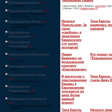
Евровидение Украина
Евровидение Кипр
[52]
Γιουροβίζιον
| Просмотров: 4067 | Добавил:
eurovision
| Дат
| Рейтинг: 0.0/0 |
Комментарии (0)
Евровидение Латвия
[125]
Eirodziesma Eirovīzija Eirovīzijas
dziesmu konkurss
Наталья
Тина Кароль
Евровидение Литва
[65]
Подольская: За
разделась пе
Eurovizijoje Eurovizija Eurovizijos
dainų konkursas
свою
камерой
Евровидение
«свободу» я
предлагала
Лихтенштейн
[6]
Каминскому
Евровидение
сто тысяч
Люксембург
[6]
долларов!
RTL Luxembourg LSC
Евровидение Македония
Лидия
Кто поедет н
Беженару на
"Евровидени
[24]
Евровизија
музыкальном
конкурсе
Евровидение Мальта
[51]
«Евровидение»
MESC
Евровидение Молдова
В дискуссии о
Тина Кароль 
[134]
присоединении
съела Диму 
Concursul Muzical Eurovision
Канады к
Евровидение
Евровидению
Нидерланды
упускается из
[26]
Eurovisie Songfestival
виду более
Евровидение Норвегия
важный
момент
[39]
Eurosong Sang Ryddesalg Nrk Melodi
Grand Prix
Тина Кароль
Начался при