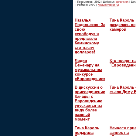
| Просмотров: 2592 | Добавил:
eurovision
| Дат
| Рейтинг: 0.0/0 |
Комментарии (0)
Наталья
Тина Кароль
Подольская: За
разделась пе
свою
камерой
«свободу» я
предлагала
Каминскому
сто тысяч
долларов!
Лидия
Кто поедет н
Беженару на
"Евровидени
музыкальном
конкурсе
«Евровидение»
В дискуссии о
Тина Кароль 
присоединении
съела Диму 
Канады к
Евровидению
упускается из
виду более
важный
момент
Тина Кароль
Начался при
подарила
заявок на