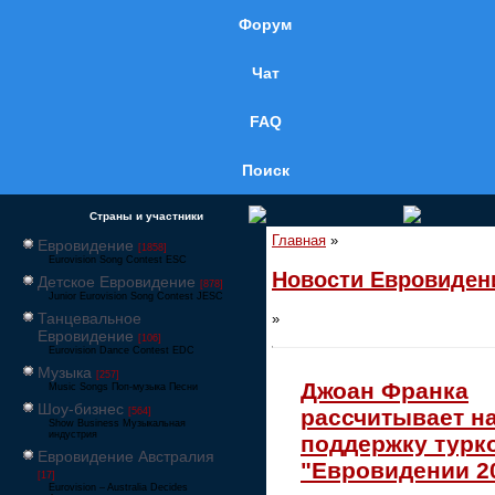
Форум
Чат
FAQ
Поиск
Страны и участники
Главная
»
Евровидение
[1858]
Eurovision Song Contest ESC
Новости Евровиден
Детское Евровидение
[878]
Junior Eurovision Song Contest JESC
Танцевальное
»
Евровидение
[106]
Eurovision Dance Contest EDC
Музыка
[257]
Джоан Франка
Music Songs Поп-музыка Песни
Шоу-бизнес
рассчитывает н
[564]
Show Business Музыкальная
индустрия
поддержку турк
Евровидение Австралия
"Евровидении 2
[17]
Eurovision – Australia Decides