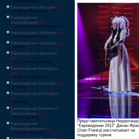
Австралия решает
Евровидение Австрия
[24]
Ö3-Wecker Ö3 Будильник
Евровидение
Азербайджан
[549]
Avrovijn Avroviziya Mahnı Müsabiqəsi
Евровидение Албания
[32]
Festivali Evropian i Këngës
Евровидение Андорра
[15]
Eurovisió
Евровидение Армения
[228]
Եվրատեսիլ երգի մրցույթ
Евровидение Беларусь
[600]
Конкурс песні Еўрабачанне
Евровидение Бельгия
[24]
Eurosong
Евровидение Болгария
[26]
Евровизия
Евровидение Босния и
Герцеговина
[21]
BH Eurosong Show
Представительница Нидерландо
Евровидение
"Евровидении 2012" Джоан Фра
Великобритания
[67]
(Joan Franka) рассчитывает на
Eurovision: You Decide
поддержку турков.
Евровидение Венгрия