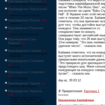
Бабаева сообщила, что ведется
Евровидение Польша
[36]
подготовка азербайджанской ве
Eurowizja Konkurs Piosenki Eurowizji
песни "When The Music Dies", к
Евровидение Португалия
она исполнит на сцене "Baku Cry
[25]
Hall". В Украине клип этой песн
Festival Eurovisão da Canção
снят в течение 24 часов. Бабае
Евровидение Россия
отметила, что она прилагает вс
[1062]
Европесня
для того, чтобы достойно высту
Евровидение Румыния
конкурсе. Она занимается со
специалистами по вокалу,
[41]
Concursul Muzical Eurovision
совершенствует английский язык
Она рада тому, что 26 мая выст
Евровидение Сан-
13-м номером. "Это мое любимо
Марино
[23]
удачное число", - сказала она.
Eurovisione
Евровидение Сербия
[39]
Бабаева отметила, что на конку
Еуровисион Pesma Evrovizije Песма
выступят много исполнителей с
Евровизије
прекрасными вокальными данны
Евровидение Словакия
"Это прекрасно для зрелищност
[13]
предстоящего шоу. Меня сильн
Eurovízia
конкуренция на конкурсе совер
Евровидение Словения
пугает", - сказала она.
[26]
Pesem Evrovizije
day.az, 30.03.12
Евровидение Турция
[66]
Eurovision Şarkı Yarışması
Евровидение Украина
Прикрепления:
Картинка 1
Категория:
[796]
Пісенний конкурс Євробачення
Евровидение Азербайджан
Конкурс пісні Євробачення - одне з
найбільш популярних телевізійних
шоу в світі, проводиться щорічно,