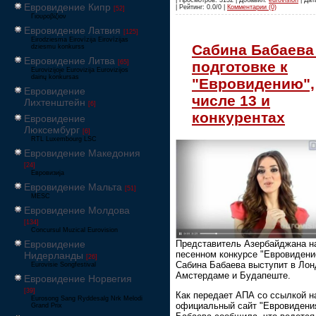
Евровидение Кипр
| Рейтинг: 0.0/0 |
Комментарии (0)
[52]
Γιουροβίζιον
Евровидение Латвия
[125]
Eirodziesma Eirovīzija Eirovīzijas
Сабина Бабаева
dziesmu konkurss
Евровидение Литва
подготовке к
[65]
Eurovizijoje Eurovizija Eurovizijos
dainų konkursas
"Евровидению",
Евровидение
числе 13 и
Лихтенштейн
[6]
конкурентах
Евровидение
Люксембург
[6]
RTL Luxembourg LSC
Евровидение Македония
[24]
Евровизија
Евровидение Мальта
[51]
MESC
Евровидение Молдова
[134]
Concursul Muzical Eurovision
Представитель Азербайджана н
Евровидение
песенном конкурсе "Евровидени
Нидерланды
[26]
Сабина Бабаева выступит в Лон
Eurovisie Songfestival
Амстердаме и Будапеште.
Евровидение Норвегия
[39]
Как передает АПА со ссылкой н
Eurosong Sang Ryddesalg Nrk Melodi
официальный сайт "Евровидени
Grand Prix