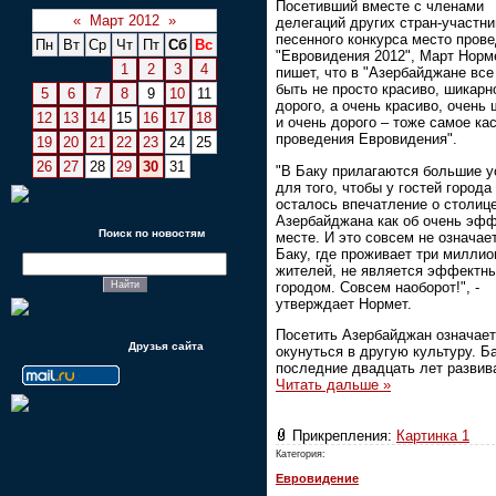
Посетивший вместе с членами
«
Март 2012
»
делегаций других стран-участни
песенного конкурса место пров
Пн
Вт
Ср
Чт
Пт
Сб
Вс
"Евровидения 2012", Март Норм
1
2
3
4
пишет, что в "Азербайджане вс
быть не просто красиво, шикарн
5
6
7
8
9
10
11
дорого, а очень красиво, очень
12
13
14
15
16
17
18
и очень дорого – тоже самое ка
проведения Евровидения".
19
20
21
22
23
24
25
26
27
28
29
30
31
"В Баку прилагаются большие у
для того, чтобы у гостей города
осталось впечатление о столиц
Азербайджана как об очень эф
Поиск по новостям
месте. И это совсем не означает
Баку, где проживает три миллио
жителей, не является эффектн
городом. Совсем наоборот!", -
утверждает Нормет.
Посетить Азербайджан означает
Друзья сайта
окунуться в другую культуру. Ба
последние двадцать лет разви
Читать дальше »
Прикрепления:
Картинка 1
Категория:
Евровидение