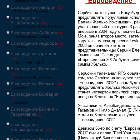
"Евровидение"
Австралия решает
Евровидение Австрия
[24]
Ö3-Wecker Ö3 Будильник
Сербию на конкурсе в Баку буд
Евровидение
представлять популярный испо
Балкан Желько Йоксимович, ра
Азербайджан
[549]
участвовавший в конкурсе 3 раз
Avrovijn Avroviziya Mahnı Müsabiqəsi
впервые в 2004 году с песней L
Евровидение Албания
[32]
Moje, заняв второе место, затем
Festivali Evropian i Këngës
году как композитор песни Leyla
Евровидение Андорра
[15]
2008 он сочинил хит для
Eurovisió
представительницы Сербии Еле
Евровидение Армения
Томашевич. Песня для
[228]
«Евровидения-2012» будет сочи
Եվրատեսիլ երգի մրցույթ
самим Желько.
Евровидение Беларусь
Сербский телеканал RTS объяв
[600]
том, что Сербию на конкурсе пе
Конкурс песні Еўрабачанне
"Евровидение 2012" вновь буде
Евровидение Бельгия
[24]
представлять Желько Йоксимов
Eurosong
станет четвертой попыткой серб
Евровидение Болгария
певца победить на "Евровидени
[26]
Евровизия
Участники из Азербайджана Эл
Евровидение Босния и
Гасымов и Нигяр Джамал (Ell/Nik
Герцеговина
стали победителями конкурса
[21]
BH Eurosong Show
"Евровидение 2011".
Евровидение
Девизом 56-го по счету "Еврови
Великобритания
[67]
2011" были слова "Feel Your Hear
Eurovision: You Decide
(Почувствуй биение своего серд
Евровидение Венгрия