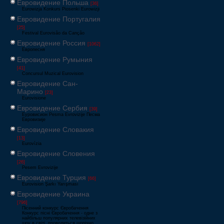
Евровидение Польша
[36]
Eurowizja Konkurs Piosenki Eurowizji
Евровидение Португалия
[25]
Festival Eurovisão da Canção
Евровидение Россия
[1062]
Европесня
Евровидение Румыния
[41]
Concursul Muzical Eurovision
Евровидение Сан-
Марино
[23]
Eurovisione
Евровидение Сербия
[39]
Еуровисион Pesma Evrovizije Песма
Евровизије
Евровидение Словакия
[13]
Eurovízia
Евровидение Словения
[26]
Pesem Evrovizije
Евровидение Турция
[66]
Eurovision Şarkı Yarışması
Евровидение Украина
[796]
Пісенний конкурс Євробачення
Конкурс пісні Євробачення - одне з
найбільш популярних телевізійних
шоу в світі, проводиться щорічно,