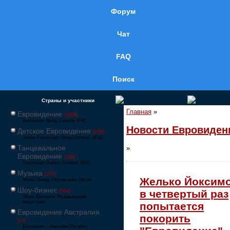
Форум
Чат
FAQ
Поиск
Страны и участники
Главная
»
Евровидение
[1858]
Eurovision Song Contest ESC
Новости Евровиден
Детское Евровидение
[878]
Junior Eurovision Song Contest JESC
Танцевальное
»
Евровидение
[106]
Eurovision Dance Contest EDC
Музыка
[257]
Желько Йоксим
Music Songs Поп-музыка Песни
Шоу-бизнес
в четвертый раз
[564]
Show Business Музыкальная
индустрия
попытается
Евровидение Австралия
покорить
[17]
Eurovision – Australia Decides