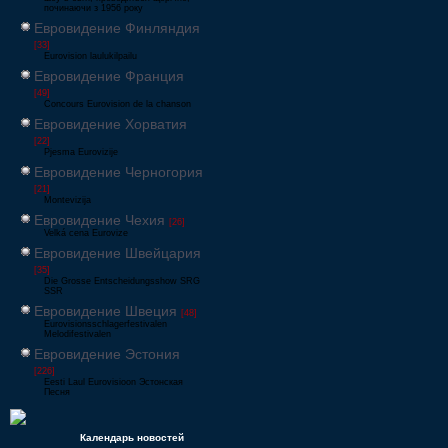
починаючи з 1956 року
Евровидение Финляндия
[33]
Eurovision laulukilpailu
Евровидение Франция
[49]
Concours Eurovision de la chanson
Евровидение Хорватия
[22]
Pjesma Eurovizije
Евровидение Черногория
[21]
Montevizija
Евровидение Чехия
[26]
Velká cena Eurovize
Евровидение Швейцария
[35]
Die Grosse Entscheidungsshow SRG
SSR
Евровидение Швеция
[48]
Eurovisionsschlagerfestivalen
Melodifestivalen
Евровидение Эстония
[226]
Eesti Laul Eurovisioon Эстонская
Песня
Календарь новостей