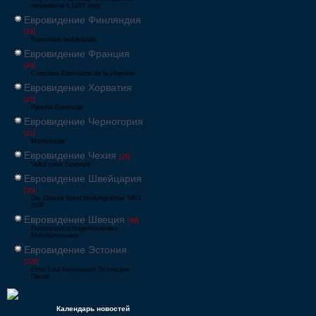
починаючи з 1956 року
Евровидение Финляндия
[33]
Eurovision laulukilpailu
Евровидение Франция
[49]
Concours Eurovision de la chanson
Евровидение Хорватия
[22]
Pjesma Eurovizije
Евровидение Черногория
[21]
Montevizija
Евровидение Чехия
[26]
Velká cena Eurovize
Евровидение Швейцария
[35]
Die Grosse Entscheidungsshow SRG
SSR
Евровидение Швеция
[48]
Eurovisionsschlagerfestivalen
Melodifestivalen
Евровидение Эстония
[226]
Eesti Laul Eurovisioon Эстонская
Песня
Календарь новостей