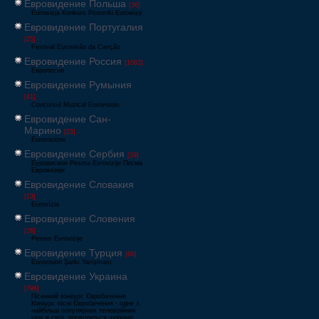
Евровидение Польша
[36]
Eurowizja Konkurs Piosenki Eurowizji
Евровидение Португалия
[25]
Festival Eurovisão da Canção
Евровидение Россия
[1062]
Европесня
Евровидение Румыния
[41]
Concursul Muzical Eurovision
Евровидение Сан-
Марино
[23]
Eurovisione
Евровидение Сербия
[39]
Еуровисион Pesma Evrovizije Песма
Евровизије
Евровидение Словакия
[13]
Eurovízia
Евровидение Словения
[26]
Pesem Evrovizije
Евровидение Турция
[66]
Eurovision Şarkı Yarışması
Евровидение Украина
[796]
Пісенний конкурс Євробачення
Конкурс пісні Євробачення - одне з
найбільш популярних телевізійних
шоу в світі, проводиться щорічно,