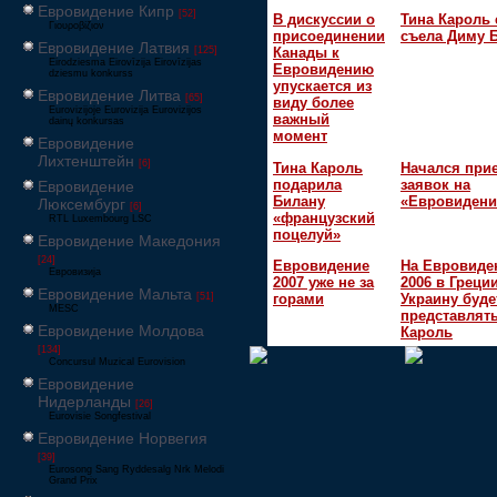
Евровидение Кипр
[52]
В дискуссии о
Тина Кароль 
Γιουροβίζιον
присоединении
съела Диму 
Евровидение Латвия
[125]
Канады к
Eirodziesma Eirovīzija Eirovīzijas
Евровидению
dziesmu konkurss
упускается из
Евровидение Литва
[65]
виду более
Eurovizijoje Eurovizija Eurovizijos
важный
dainų konkursas
момент
Евровидение
Лихтенштейн
[6]
Тина Кароль
Начался при
подарила
заявок на
Евровидение
Билану
«Евровидени
Люксембург
[6]
«французский
RTL Luxembourg LSC
поцелуй»
Евровидение Македония
[24]
Евровидение
На Евровиде
Евровизија
2007 уже не за
2006 в Греци
Евровидение Мальта
[51]
горами
Украину буде
MESC
представлять
Евровидение Молдова
Кароль
[134]
Concursul Muzical Eurovision
Евровидение
Нидерланды
[26]
Eurovisie Songfestival
Евровидение Норвегия
[39]
Eurosong Sang Ryddesalg Nrk Melodi
Grand Prix