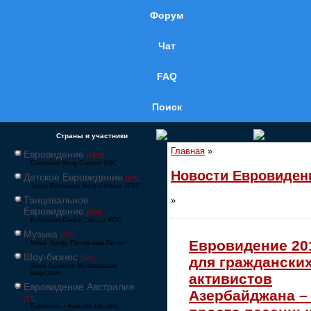
Форум
Чат
FAQ
Поиск
Страны и участники
Главная
»
Евровидение
[1858]
Eurovision Song Contest ESC
Новости Евровиден
Детское Евровидение
[878]
Junior Eurovision Song Contest JESC
Танцевальное
»
Евровидение
[106]
Eurovision Dance Contest EDC
Музыка
[257]
Евровидение 20
Music Songs Поп-музыка Песни
Шоу-бизнес
для граждански
[564]
Show Business Музыкальная
индустрия
активистов
Евровидение Австралия
Азербайджана –
[17]
Eurovision – Australia Decides