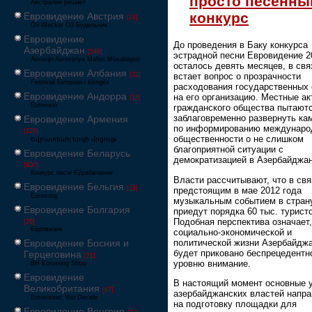
просто песенны
Австралия решает
конкурс
Евровидение Австрия
[24]
Ö3-Wecker Ö3 Будильник
Евровидение
До проведения в Баку конкурса
Азербайджан
[549]
эстрадной песни Евровидение 2
Avrovijn Avroviziya Mahnı Müsabiqəsi
осталось девять месяцев, в свя
Евровидение Албания
[32]
встает вопрос о прозрачности
Festivali Evropian i Këngës
расходования государственных 
Евровидение Андорра
на его организацию. Местные а
[15]
Eurovisió
гражданского общества пытают
заблаговременно развернуть ка
Евровидение Армения
по информированию междунаро
[228]
общественности о не слишком
Եվրատեսիլ երգի մրցույթ
благоприятной ситуации с
Евровидение Беларусь
демократизацией в Азербайджан
[600]
Конкурс песні Еўрабачанне
Власти рассчитывают, что в свя
Евровидение Бельгия
[24]
предстоящим в мае 2012 года
Eurosong
музыкальным событием в стран
Евровидение Болгария
приедут порядка 60 тыс. турист
Подобная перспектива означает,
[26]
Евровизия
социально-экономической и
политической жизни Азербайдж
Евровидение Босния и
будет приковано беспрецедентн
Герцеговина
[21]
уровню внимание.
BH Eurosong Show
Евровидение
В настоящий момент основные 
Великобритания
[67]
азербайджанских властей напр
Eurovision: You Decide
на подготовку площадки для
Евровидение Венгрия