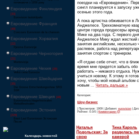
поездки на «Евровидение». Пер
починаючи з 1956 року
сингл планируется к запуску уж
Евровидение Финляндия
осенью этого года.
[33]
Eurovision laulukilpailu
А пока артистка обживается в Л
Евровидение Франция
Анджелесе. Трехкомнатную квар
[49]
центре города продюсеры арен
Concours Eurovision de la chanson
Мике на два года. С первого дня
Евровидение Хорватия
Анджелесе Мику ждал жесткий 
занятия английским, несколько 
[22]
Pjesma Eurovizije
распевок, работа над репертуар
занятия спортом с тренером.
Евровидение Черногория
[21]
«Я отдаю себе отчет, что в бли
Montevizija
время мне придется забыть обо
Евровидение Чехия
[26]
работать – никакого отдыха. Ну
Velká cena Eurovize
учиться новому. К этому я готов
Евровидение Швейцария
хочу, чтобы мой новый альбом с
[35]
новым
...
Читать дальше »
Die Grosse Entscheidungsshow SRG
SSR
Категория:
Евровидение Швеция
[48]
Eurovisionsschlagerfestivalen
Шоу-бизнес
Melodifestivalen
| Просмотров: 1909 | Добавил:
eurovision
| Дата
Евровидение Эстония
Рейтинг: 0.0/0 |
Комментарии (0)
[226]
Eesti Laul Eurovisioon Эстонская
Песня
Наталья
Тина Кароль
Подольская: За
разделась пе
Календарь новостей
свою
камерой