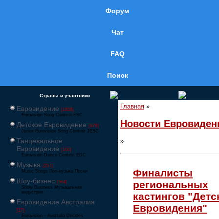
Форум
Чат
FAQ
Поиск
Страны и участники
Главная
»
Евровидение
[1858]
Eurovision Song Contest ESC
Новости Евровиден
Детское Евровидение
[878]
Junior Eurovision Song Contest JESC
Танцевальное
»
Евровидение
[106]
Eurovision Dance Contest EDC
Музыка
[257]
Финалисты
Music Songs Поп-музыка Песни
Шоу-бизнес
региональных
[564]
Show Business Музыкальная
индустрия
кастингов "Детс
Евровидение Австралия
Евровидения"
[17]
Eurovision – Australia Decides