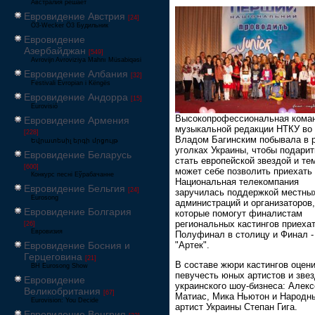
Австралия решает
Евровидение Австрия
[24]
Ö3-Wecker Ö3 Будильник
Евровидение
Азербайджан
[549]
Avrovijn Avroviziya Mahnı Müsabiqəsi
Евровидение Албания
[32]
Festivali Evropian i Këngës
Евровидение Андорра
[15]
Eurovisió
Высокопрофессиональная кома
Евровидение Армения
музыкальной редакции НТКУ во 
[228]
Владом Багинским побывала в 
Եվրատեսիլ երգի մրցույթ
уголках Украины, чтобы подари
Евровидение Беларусь
стать европейской звездой и тем
[600]
может себе позволить приехать 
Конкурс песні Еўрабачанне
Национальная телекомпания
Евровидение Бельгия
[24]
заручилась поддержкой местны
Eurosong
администраций и организаторов,
Евровидение Болгария
которые помогут финалистам
региональных кастингов приехат
[26]
Евровизия
Полуфинал в столицу и Финал -
"Артек".
Евровидение Босния и
Герцеговина
[21]
В составе жюри кастингов оцен
BH Eurosong Show
певучесть юных артистов и зве
Евровидение
украинского шоу-бизнеса: Алекс
Великобритания
[67]
Матиас, Мика Ньютон и Народн
Eurovision: You Decide
артист Украины Степан Гига.
Евровидение Венгрия