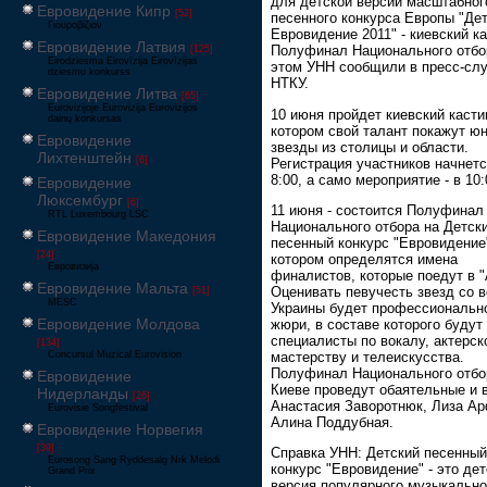
для детской версии масштабног
Евровидение Кипр
[52]
песенного конкурса Европы "Де
Γιουροβίζιον
Евровидение 2011" - киевский ка
Евровидение Латвия
Полуфинал Национального отбо
[125]
Eirodziesma Eirovīzija Eirovīzijas
этом УНН сообщили в пресс-сл
dziesmu konkurss
НТКУ.
Евровидение Литва
[65]
Eurovizijoje Eurovizija Eurovizijos
10 июня пройдет киевский кастин
dainų konkursas
котором свой талант покажут ю
Евровидение
звезды из столицы и области.
Лихтенштейн
[6]
Регистрация участников начнетс
8:00, а само мероприятие - в 10:
Евровидение
Люксембург
[6]
11 июня - состоится Полуфинал
RTL Luxembourg LSC
Национального отбора на Детск
Евровидение Македония
песенный конкурс "Евровидение"
[24]
котором определятся имена
Евровизија
финалистов, которые поедут в "
Евровидение Мальта
Оценивать певучесть звезд со 
[51]
MESC
Украины будет профессиональн
Евровидение Молдова
жюри, в составе которого будут
специалисты по вокалу, актерс
[134]
мастерству и телеискусства.
Concursul Muzical Eurovision
Полуфинал Национального отбо
Евровидение
Киеве проведут обаятельные и 
Нидерланды
[26]
Анастасия Заворотнюк, Лиза А
Eurovisie Songfestival
Алина Поддубная.
Евровидение Норвегия
[39]
Справка УНН: Детский песенный
Eurosong Sang Ryddesalg Nrk Melodi
конкурс "Евровидение" - это де
Grand Prix
версия популярного музыкальн