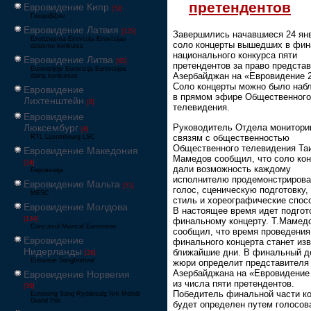
претендентов
Евровидение Кипр
[52]
Γιουροβίζιον
Евровидение Латвия
[125]
Завершились начавшиеся 24 ян
Eirodziesma Eirovīzija Eirovīzijas
соло концерты вышедших в фин
dziesmu konkurss
национального конкурса пяти
Евровидение Литва
[65]
претендентов за право предста
Eurovizijoje Eurovizija Eurovizijos
Азербайджан на «Евровидение 2
dainų konkursas
Соло концерты можно было наб
Евровидение
в прямом эфире Общественного
Лихтенштейн
[6]
телевидения.
Евровидение
Руководитель Отдела монитори
Люксембург
[6]
связям с общественностью
RTL Luxembourg LSC
Общественного телевидения Та
Евровидение Македония
Мамедов сообщил, что соло ко
[24]
дали возможность каждому
Евровизија
исполнителю продемонстрирова
Евровидение Мальта
[51]
голос, сценическую подготовку, 
MESC
стиль и хореографические спос
Евровидение Молдова
В настоящее время идет подгот
[134]
финальному концерту. Т.Мамед
Concursul Muzical Eurovision
сообщил, что время проведения
Евровидение
финального концерта станет изв
Нидерланды
ближайшие дни. В финальный д
[26]
Eurovisie Songfestival
жюри определит представителя
Азербайджана на «Евровидение
Евровидение Норвегия
из числа пяти претендентов.
[39]
Победитель финальной части к
Eurosong Sang Ryddesalg Nrk Melodi
Grand Prix
будет определен путем голосов