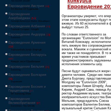
конкурса
Австралия решает
Евровидение 20
Евровидение Австрия
[24]
Ö3-Wecker Ö3 Будильник
Евровидение
Организаторы уверяют, что впе
Азербайджан
[549]
этом этапе конкурсанты будут п
Avrovijn Avroviziya Mahnı Müsabiqəsi
вживую. Из 60 исполнителей в 
Евровидение Албания
[32]
выйдут только 25.
Festivali Evropian i Këngës
Евровидение Андорра
По словам ответственного за
[15]
организацию "Eurovision" по Мо
Eurovisió
Виталий Кожокару, исполнители
Евровидение Армения
петь вживую без сопровождения
[228]
вокала. Макияж и сценический 
Եվրատեսիլ երգի մրցույթ
им также не понадобятся. В то 
Евровидение Беларусь
время участников призывают
[600]
продемонстрировать задуманны
Конкурс песні Еўрабачанне
исполнения элементы шоу.
Евровидение Бельгия
[24]
Eurosong
Песни будут оцениваться жюри 
Евровидение Болгария
девяти человек. Среди них певи
Джета Бурлаку, представлявша
[26]
Молдову на "Eurovision 2009",
Евровизия
композиторы Ливия Штирбу, Ан
Евровидение Босния и
Кирияк, Андрей Сава, певица Ау
Герцеговина
[21]
ректор Академии музыки, театра
BH Eurosong Show
изобразительного искусства Ви
Евровидение
Мельник, председатель Союза
Великобритания
[67]
композиторов Валентин Беляев,
Eurovision: You Decide
музыкальный критик Сильвия К
Евровидение Венгрия