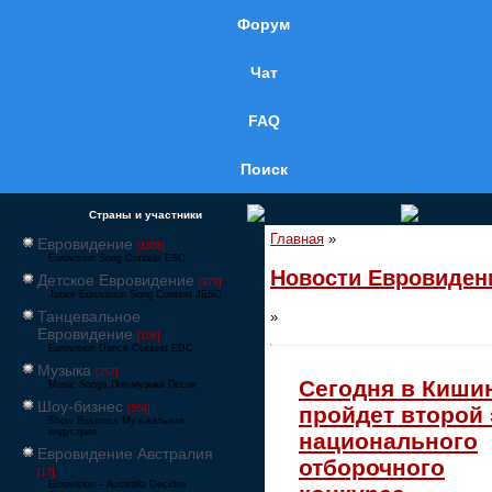
Форум
Чат
FAQ
Поиск
Страны и участники
Главная
»
Евровидение
[1858]
Eurovision Song Contest ESC
Новости Евровиден
Детское Евровидение
[878]
Junior Eurovision Song Contest JESC
Танцевальное
»
Евровидение
[106]
Eurovision Dance Contest EDC
Музыка
[257]
Сегодня в Киши
Music Songs Поп-музыка Песни
Шоу-бизнес
пройдет второй 
[564]
Show Business Музыкальная
индустрия
национального
Евровидение Австралия
отборочного
[17]
Eurovision – Australia Decides